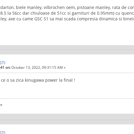
darton, biele manley, vilbrochen oem, pistoane manley, rata de com
 8.5 la 56cc dar chiuloase de 51cc si garnituri de 0.95mm) cu que
ey, axe cu came GSC S1 sa mai scada compresia dinamica si binein
STI
41 on:
October 13, 2022, 09:31:15 AM »
 ce o sa zica kinugawa power la final !
ie
STI