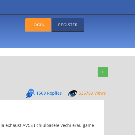
LOGIN
REGISTER
+
1569 Replies
536769 Views
nt la exhaust AVCS ( chiuloasele vechi erau game