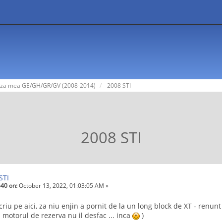
za mea GE/GH/GR/GV (2008-2014)
2008 STI
2008 STI
STI
40 on:
October 13, 2022, 01:03:05 AM »
scriu pe aici, za niu enjin a pornit de la un long block de XT - renu
si motorul de rezerva nu il desfac ... inca
)