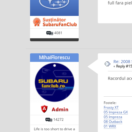
full fara pi
4081
MihaiFlorescu
Re: 2008 
«
Reply #15
Racordul ace
Fostele:
Frosty XT
05 Impreza GX
05 Impreza
14272
08 Outback
01 WRX
Life is too short to drive a