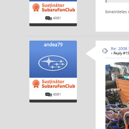
bineinteles 
4081
andea79
Re: 2008 
«
Reply #15
4081