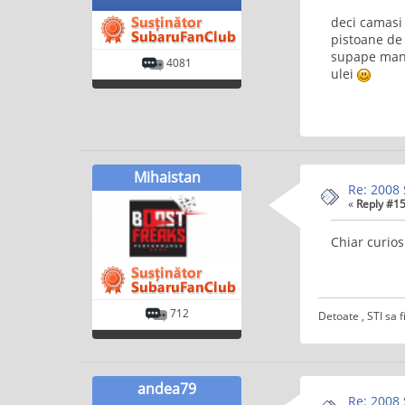
deci camasi 
pistoane de
supape manl
4081
ulei
Mihaistan
Re: 2008 
«
Reply #15
Chiar curios
712
Detoate , STI sa f
andea79
Re: 2008 