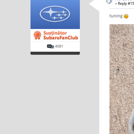
«
Reply #15
tuning
4081