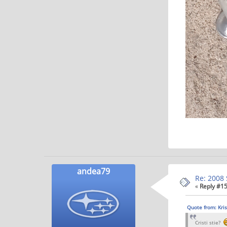
andea79
Re: 2008 
«
Reply #15
Quote from: Kri
Cristi stie?