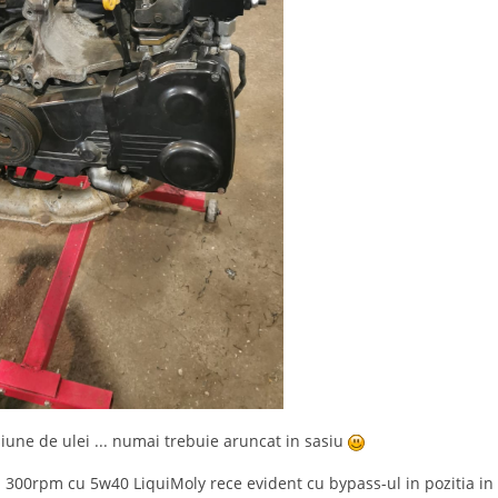
siune de ulei ... numai trebuie aruncat in sasiu
300rpm cu 5w40 LiquiMoly rece evident cu bypass-ul in pozitia in c