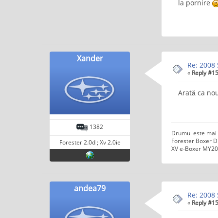
la pornire
Xander
Re: 2008 
«
Reply #15
Arată ca no
1382
Drumul este mai 
Forester Boxer D
Forester 2.0d ; Xv 2.0ie
XV e-Boxer MY20
andea79
Re: 2008 
«
Reply #15