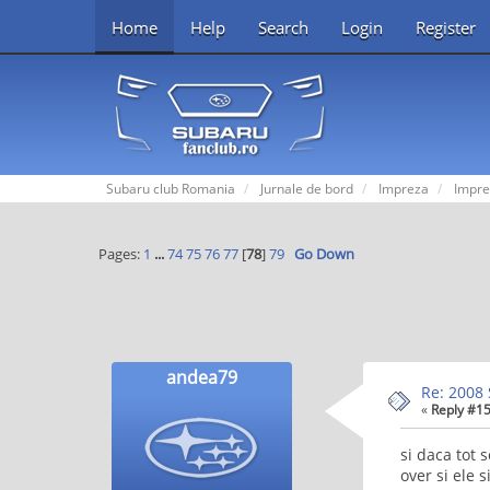
Home
Help
Search
Login
Register
Subaru club Romania
Jurnale de bord
Impreza
Impre
Pages:
1
...
74
75
76
77
[
78
]
79
Go Down
andea79
Re: 2008 
«
Reply #15
si daca tot 
over si ele 