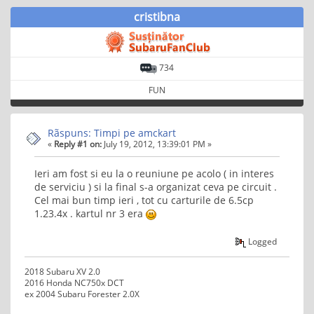
cristibna
734
FUN
Rãspuns: Timpi pe amckart
«
Reply #1 on:
July 19, 2012, 13:39:01 PM »
Ieri am fost si eu la o reuniune pe acolo ( in interes
de serviciu ) si la final s-a organizat ceva pe circuit .
Cel mai bun timp ieri , tot cu carturile de 6.5cp
1.23.4x . kartul nr 3 era
Logged
2018 Subaru XV 2.0
2016 Honda NC750x DCT
ex 2004 Subaru Forester 2.0X