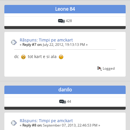
Leone 84
428
Rãspuns: Timpi pe amckart
«
Reply #7 on:
July 22, 2012, 19:13:13 PM »
dc
tot kart e si ala
Logged
danilo
44
Rãspuns: Timpi pe amckart
«
Reply #8 on:
September 07, 2013, 22:46:53 PM »