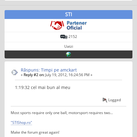
STI
2152
Uatzi
Rãspuns: Timpi pe amckart
«
Reply #2 on:
July 19, 2012, 16:24:56 PM »
1:19:32 cel mai bun al meu
Logged
Most sports require only one ball, motorsport requires two...
"STIShop.ro"
Make the forum great again!