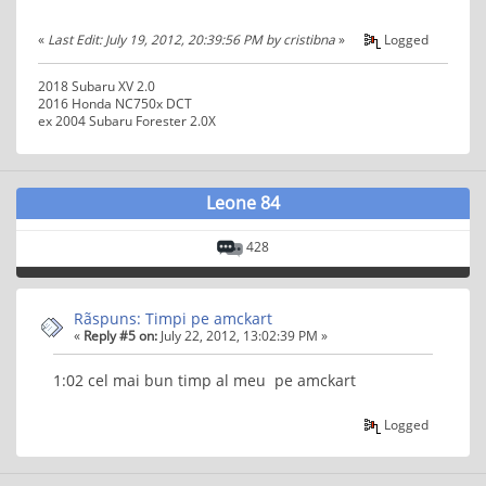
«
Last Edit: July 19, 2012, 20:39:56 PM by cristibna
»
Logged
2018 Subaru XV 2.0
2016 Honda NC750x DCT
ex 2004 Subaru Forester 2.0X
Leone 84
428
Rãspuns: Timpi pe amckart
«
Reply #5 on:
July 22, 2012, 13:02:39 PM »
1:02 cel mai bun timp al meu pe amckart
Logged