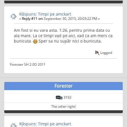
Rãspuns: Timpi pe amckart
«
Reply #11 on:
September 30, 2015, 20:03:22 PM »
Am fost si eu vara asta. 1:26, pentru prima data cu
ala mare. La ce timpi vad pe aici, vad ca am mers ca
bunicuta
Sper sa nu supãr nici o bunicuta.
Logged
Forester SH 2.0D 2011
Forester
3192
The other right!
Rãspuns: Timpi pe amckart