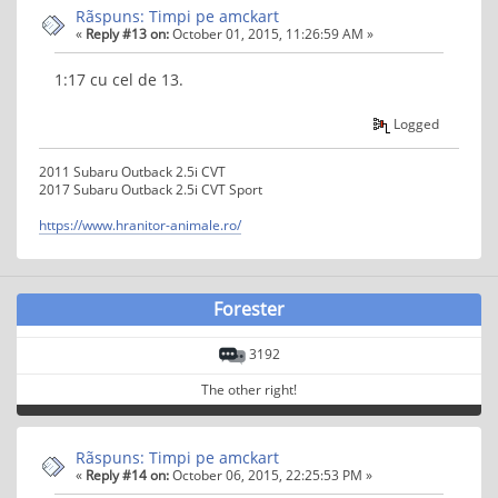
Rãspuns: Timpi pe amckart
«
Reply #13 on:
October 01, 2015, 11:26:59 AM »
1:17 cu cel de 13.
Logged
2011 Subaru Outback 2.5i CVT
2017 Subaru Outback 2.5i CVT Sport
https://www.hranitor-animale.ro/
Forester
3192
The other right!
Rãspuns: Timpi pe amckart
«
Reply #14 on:
October 06, 2015, 22:25:53 PM »