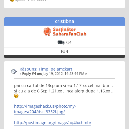
cristibna
734
FUN
Rãspuns: Timpi pe amckart
«
Reply #4 on:
July 19, 2012, 16:53:44 PM »
pai cu cartul de 13cp am si eu 1.17.xx cel mai bun ,
si cu ala de 6.5cp 1.21.xx . Inca alerg dupa 1.16.xx ...
http://imageshack.us/photo/my-
images/204/dscf3352l.jpg/
http://postimage.org/image/aq4lxchmb/