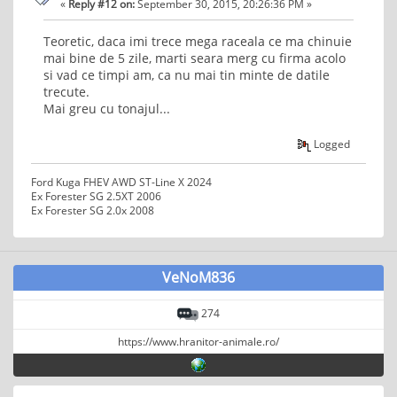
«
Reply #12 on:
September 30, 2015, 20:26:36 PM »
Teoretic, daca imi trece mega raceala ce ma chinuie
mai bine de 5 zile, marti seara merg cu firma acolo
si vad ce timpi am, ca nu mai tin minte de datile
trecute.
Mai greu cu tonajul...
Logged
Ford Kuga FHEV AWD ST-Line X 2024
Ex Forester SG 2.5XT 2006
Ex Forester SG 2.0x 2008
VeNoM836
274
https://www.hranitor-animale.ro/