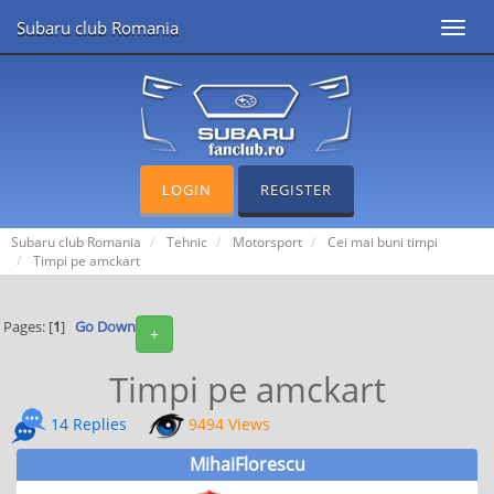
Subaru club Romania
Toggl
navig
LOGIN
REGISTER
Subaru club Romania
Tehnic
Motorsport
Cei mai buni timpi
Timpi pe amckart
Pages: [
1
]
Go Down
+
Timpi pe amckart
14 Replies
9494 Views
MihaiFlorescu