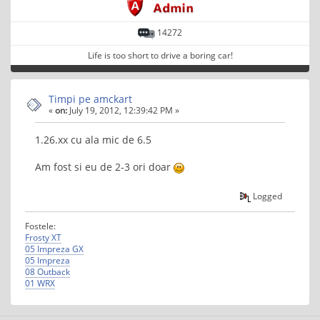
14272
Life is too short to drive a boring car!
Timpi pe amckart
«
on:
July 19, 2012, 12:39:42 PM »
1.26.xx cu ala mic de 6.5
Am fost si eu de 2-3 ori doar
Logged
Fostele:
Frosty XT
05 Impreza GX
05 Impreza
08 Outback
01 WRX