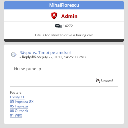
MihaiFlorescu
14272
Life is too short to drive a boring car!
Rãspuns: Timpi pe amckart
«
Reply #6 on:
July 22, 2012, 14:25:03 PM »
Nu se pune :p
Logged
Fostele:
Frosty XT
05 Impreza GX
05 Impreza
08 Outback
01 WRX