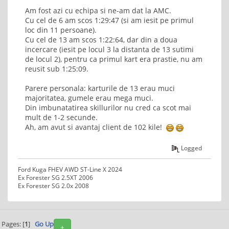
Am fost azi cu echipa si ne-am dat la AMC.
Cu cel de 6 am scos 1:29:47 (si am iesit pe primul
loc din 11 persoane).
Cu cel de 13 am scos 1:22:64, dar din a doua
incercare (iesit pe locul 3 la distanta de 13 sutimi
de locul 2), pentru ca primul kart era prastie, nu am
reusit sub 1:25:09.
Parere personala: karturile de 13 erau muci
majoritatea, gumele erau mega muci.
Din imbunatatirea skillurilor nu cred ca scot mai
mult de 1-2 secunde.
Ah, am avut si avantaj client de 102 kile!
Logged
Ford Kuga FHEV AWD ST-Line X 2024
Ex Forester SG 2.5XT 2006
Ex Forester SG 2.0x 2008
Pages: [
1
]
Go Up
+