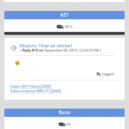
KET
3912
Rãspuns: Timpi pe amckart
«
Reply #10 on:
September 08, 2013, 12:24:55 PM »
Logged
Subaru B9 Tribeca [2006]
Subaru Impreza WRX STi [2009]
florio
63