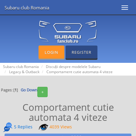
Subaru club Romania
Toggl
navig
LOGIN
REGISTER
Subaru club Romania
Discuții despre modelele Subaru
Legacy & Outback
Comportament cutie automata 4 viteze
Pages: [
1
]
Go Down
+
Comportament cutie
automata 4 viteze
5 Replies
4039 Views