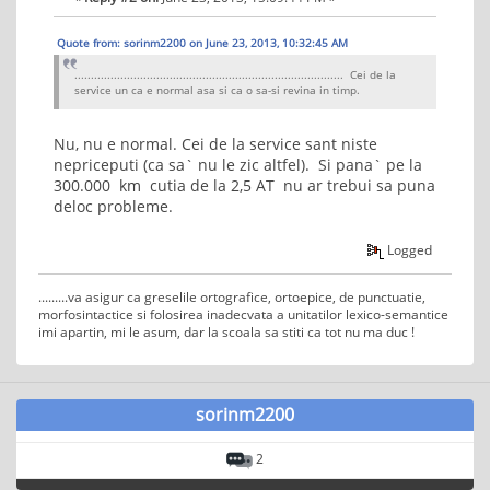
Quote from: sorinm2200 on June 23, 2013, 10:32:45 AM
.................................................................................. Cei de la
service un ca e normal asa si ca o sa-si revina in timp.
Nu, nu e normal. Cei de la service sant niste
nepriceputi (ca sa` nu le zic altfel). Si pana` pe la
300.000 km cutia de la 2,5 AT nu ar trebui sa puna
deloc probleme.
Logged
.........va asigur ca greselile ortografice, ortoepice, de punctuatie,
morfosintactice si folosirea inadecvata a unitatilor lexico-semantice
imi apartin, mi le asum, dar la scoala sa stiti ca tot nu ma duc !
sorinm2200
2