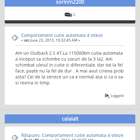
sorinm2200
2
Comportament cutie automata 4 viteze
«
on:
June 23, 2013, 10:32:45 AM »
Am un Outback 2.5 AT.La 115000km cutia automata
a inceput sa schimbe cu socuri de la 3 la2. Am
schimbat uleiul in cutie si diferentiale, dar tot la fel
face, poate nu la fel de dur . A mai avut cineva prob
asta? Cei de la service un ca e normal asa si ca o sa-
si revina in timp.
Logged
celalalt
Rãspuns: Comportament cutie automata 4 viteze
«
Reply #1 on:
June 23, 2013, 10:40:07 AM »