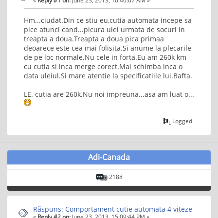
Hm...ciudat.Din ce stiu eu,cutia automata incepe sa
pice atunci cand...picura ulei urmata de socuri in
treapta a doua.Treapta a doua pica primaa
deoarece este cea mai folisita.Si anume la plecarile
de pe loc normale.Nu cele in forta.Eu am 260k km
cu cutia si inca merge corect.Mai schimba inca o
data uleiul.Si mare atentie la specificatiile lui.Bafta.
LE. cutia are 260k.Nu noi impreuna...asa am luat o...
Logged
Adi-Canada
2188
Rãspuns: Comportament cutie automata 4 viteze
«
Reply #2 on:
June 23, 2013, 15:09:44 PM »