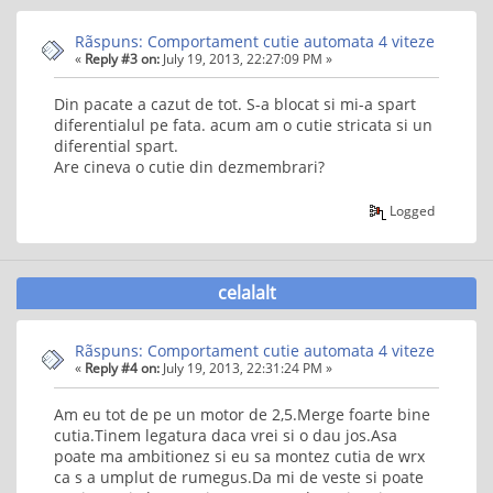
Rãspuns: Comportament cutie automata 4 viteze
«
Reply #3 on:
July 19, 2013, 22:27:09 PM »
Din pacate a cazut de tot. S-a blocat si mi-a spart
diferentialul pe fata. acum am o cutie stricata si un
diferential spart.
Are cineva o cutie din dezmembrari?
Logged
celalalt
Rãspuns: Comportament cutie automata 4 viteze
«
Reply #4 on:
July 19, 2013, 22:31:24 PM »
Am eu tot de pe un motor de 2,5.Merge foarte bine
cutia.Tinem legatura daca vrei si o dau jos.Asa
poate ma ambitionez si eu sa montez cutia de wrx
ca s a umplut de rumegus.Da mi de veste si poate