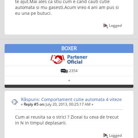
te ajut.Mai ales ca stiu cum e cand cauti cutie
automata si mu gasesti.Acum vreo 4 ani am pus si
eu una pe butuci.
Logged
BOXER
2354
+
Rãspuns: Comportament cutie automata 4 viteze
«
Reply #5 on:
July 20, 2013, 00:25:17 AM »
Cum ai reusita sa o strici ? Ziceai tu ceva de trecut
in N in timpul deplasarii.
Logged