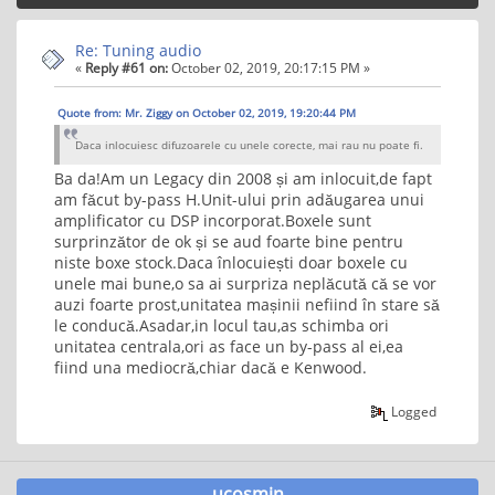
Re: Tuning audio
«
Reply #61 on:
October 02, 2019, 20:17:15 PM »
Quote from: Mr. Ziggy on October 02, 2019, 19:20:44 PM
Daca inlocuiesc difuzoarele cu unele corecte, mai rau nu poate fi.
Ba da!Am un Legacy din 2008 și am inlocuit,de fapt
am făcut by-pass H.Unit-ului prin adăugarea unui
amplificator cu DSP incorporat.Boxele sunt
surprinzător de ok și se aud foarte bine pentru
niste boxe stock.Daca înlocuiești doar boxele cu
unele mai bune,o sa ai surpriza neplăcută că se vor
auzi foarte prost,unitatea mașinii nefiind în stare să
le conducă.Asadar,in locul tau,as schimba ori
unitatea centrala,ori as face un by-pass al ei,ea
fiind una mediocră,chiar dacă e Kenwood.
Logged
ucosmin