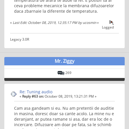
temperatura de afara se aude la fel. E posibil sa ai
ceva probleme mecanice la membrana difuzoarelor
daca zbarnaie la diferente de temperatura.
«
Last Edit: October 08, 2019, 12:35:17 PM by ucosmin
»
Logged
Legacy 3.0R
Mr. Ziggy
269
Re: Tuning audio
«
Reply #63 on:
October 08, 2019, 13:21:31 PM »
Cam asa gandeam si eu. Nu am pretentii de auditie
in masina, doresc doar sa cante acolo. La mine nu e
deranjant, ar putea ramane si asa, dar era loc de o
incercare. Difuzoare am doar pe fata, sa le schimb