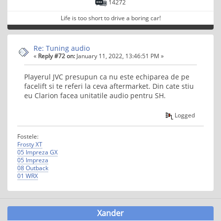
14272
Life is too short to drive a boring car!
Re: Tuning audio
«
Reply #72 on:
January 11, 2022, 13:46:51 PM »
Playerul JVC presupun ca nu este echiparea de pe
facelift si te referi la ceva aftermarket. Din cate stiu
eu Clarion facea unitatile audio pentru SH.
Logged
Fostele:
Frosty XT
05 Impreza GX
05 Impreza
08 Outback
01 WRX
Xander