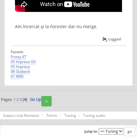
Am încercat și la Forester dar nu merge.
Logged
Fostele:
Frosty XT
05 Impreza GX
05 Impreza
08 Outback
01 WRX
Pages:
1
2
3
[
4
]
Go Up
+
Subaru club Romania
Tehnic
Tuning
Tuning audio
Jump to: