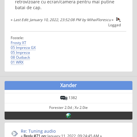
retrovizoare cu ecran/camera pentru mai putine
batai de cap.
«
Last Edit: January 10, 2022, 23:52:08 PM by MihaiFlorescu
»
Logged
Fostele:
Frosty XT
05 Impreza GX
05 Impreza
08 Outback
01 WRX
Xander
1382
Forester 2.0d ; Xv 2.0ie
Re: Tuning audio
«
Reply #71 on:
January 11, 2022, 09:24:45 AM »