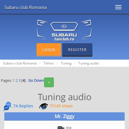
Subaru club Romania
Toggl
navig
LOGIN
REGISTER
Subaru club Romania
Tehnic
Tuning
Tuning audio
Pages:
1
2
3
[
4
]
Go Down
+
Tuning audio
74 Replies
79149 Views
Mr. Ziggy
269