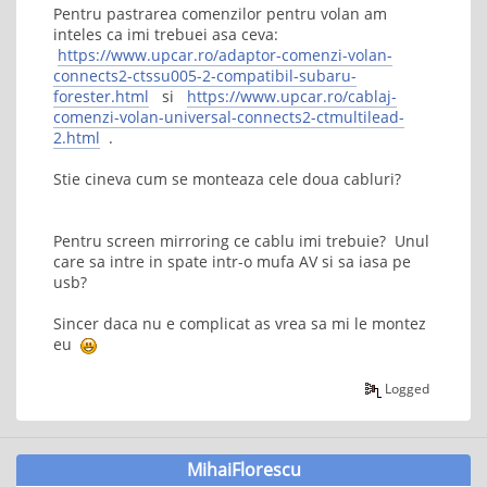
Pentru pastrarea comenzilor pentru volan am
inteles ca imi trebuei asa ceva:
https://www.upcar.ro/adaptor-comenzi-volan-
connects2-ctssu005-2-compatibil-subaru-
forester.html
si
https://www.upcar.ro/cablaj-
comenzi-volan-universal-connects2-ctmultilead-
2.html
.
Stie cineva cum se monteaza cele doua cabluri?
Pentru screen mirroring ce cablu imi trebuie? Unul
care sa intre in spate intr-o mufa AV si sa iasa pe
usb?
Sincer daca nu e complicat as vrea sa mi le montez
eu
Logged
MihaiFlorescu