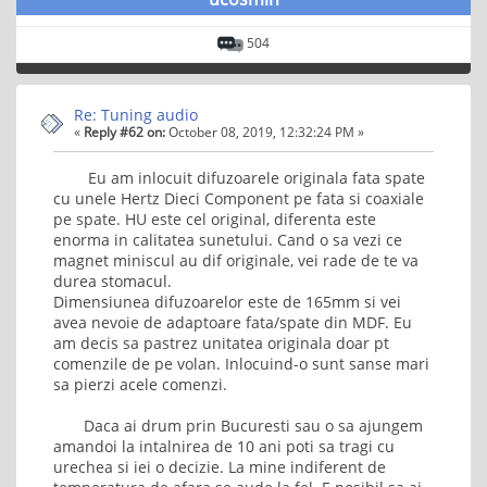
504
Re: Tuning audio
«
Reply #62 on:
October 08, 2019, 12:32:24 PM »
Eu am inlocuit difuzoarele originala fata spate
cu unele Hertz Dieci Component pe fata si coaxiale
pe spate. HU este cel original, diferenta este
enorma in calitatea sunetului. Cand o sa vezi ce
magnet miniscul au dif originale, vei rade de te va
durea stomacul.
Dimensiunea difuzoarelor este de 165mm si vei
avea nevoie de adaptoare fata/spate din MDF. Eu
am decis sa pastrez unitatea originala doar pt
comenzile de pe volan. Inlocuind-o sunt sanse mari
sa pierzi acele comenzi.
Daca ai drum prin Bucuresti sau o sa ajungem
amandoi la intalnirea de 10 ani poti sa tragi cu
urechea si iei o decizie. La mine indiferent de