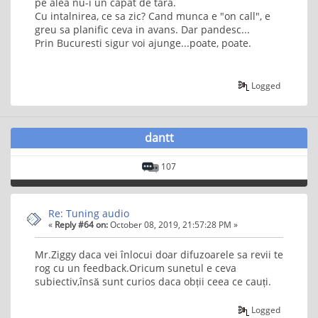
pe alea nu-i un capat de tara.
Cu intalnirea, ce sa zic? Cand munca e "on call", e
greu sa planific ceva in avans. Dar pandesc...
Prin Bucuresti sigur voi ajunge...poate, poate.
Logged
dantt
107
Re: Tuning audio
«
Reply #64 on:
October 08, 2019, 21:57:28 PM »
Mr.Ziggy daca vei înlocui doar difuzoarele sa revii te
rog cu un feedback.Oricum sunetul e ceva
subiectiv,însă sunt curios daca obții ceea ce cauți.
Logged