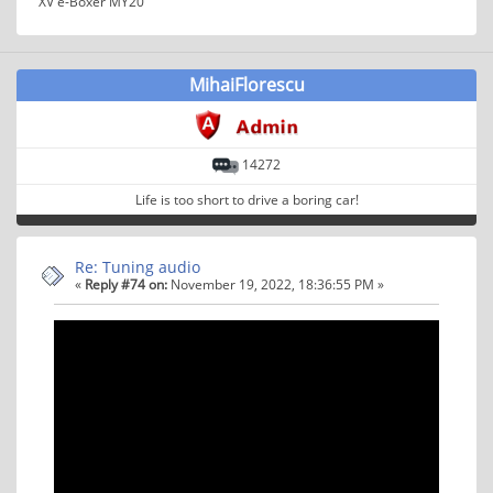
XV e-Boxer MY20
MihaiFlorescu
14272
Life is too short to drive a boring car!
Re: Tuning audio
«
Reply #74 on:
November 19, 2022, 18:36:55 PM »