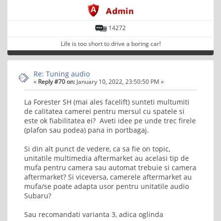
14272
Life is too short to drive a boring car!
Re: Tuning audio
«
Reply #70 on:
January 10, 2022, 23:50:50 PM »
La Forester SH (mai ales facelift) sunteti multumiti
de calitatea camerei pentru mersul cu spatele si
este ok fiabilitatea ei? Aveti idee pe unde trec firele
(plafon sau podea) pana in portbagaj.
Si din alt punct de vedere, ca sa fie on topic,
unitatile multimedia aftermarket au acelasi tip de
mufa pentru camera sau automat trebuie si camera
aftermarket? Si viceversa, camerele aftermarket au
mufa/se poate adapta usor pentru unitatile audio
Subaru?
Sau recomandati varianta 3, adica oglinda