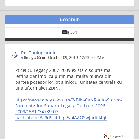
ucosmin
504
Re: Tuning audio
«
Reply #65 on:
October 09, 2019, 12:13:20 PM »
Pt cei cu Legacy 2007-2009 exista o solutie mai
ieftina dar implica putin mai multa munca din
partea posesorilor, pt a inlocui unitatea centrala cu
una aftermaket 2DIN.
https://www.ebay.com/itm/2-DIN-Car-Radio-Stereo-
Faceplate-for-Subaru-Legacy-Outback-2006-
2009/153173478907?
hash=item23a9d9cdfb:g:5a4AAOSwJhdbl4qt
Logged