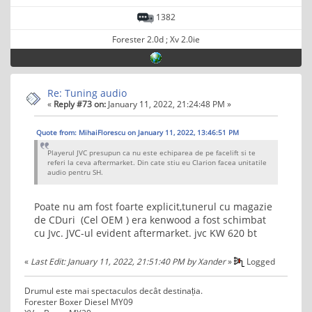
1382
Forester 2.0d ; Xv 2.0ie
Re: Tuning audio
«
Reply #73 on:
January 11, 2022, 21:24:48 PM »
Quote from: MihaiFlorescu on January 11, 2022, 13:46:51 PM
Playerul JVC presupun ca nu este echiparea de pe facelift si te
referi la ceva aftermarket. Din cate stiu eu Clarion facea unitatile
audio pentru SH.
Poate nu am fost foarte explicit,tunerul cu magazie
de CDuri (Cel OEM ) era kenwood a fost schimbat
cu Jvc. JVC-ul evident aftermarket. jvc KW 620 bt
«
Last Edit: January 11, 2022, 21:51:40 PM by Xander
»
Logged
Drumul este mai spectaculos decât destinația.
Forester Boxer Diesel MY09