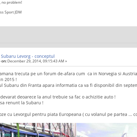
, no problem!
ss Sport JDM
 Subaru Levorg - conceptul
 on:
December 29, 2014, 09:15:43 AM »
mana trecuta pe un forum de-afara cum ca in Norvegia si Austria, d
in 2015 !
l Subaru din Franta apara informatia ca va fi disponibil din septem
adevarat deoarece la anul trebuie sa fac o achizitie auto !
 sa renunt la Subaru !
poze cu Levorgul pentru piata Europeana ( cu volanul pe partea ... 