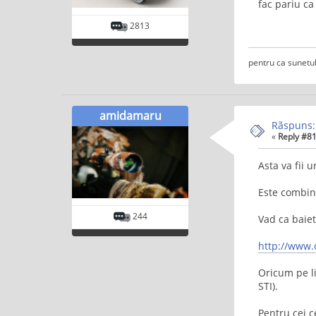
fac pariu ca
2813
pentru ca sunetul
amidamaru
Rãspuns:
«
Reply #81
Asta va fii
Este combin
244
Vad ca baiet
http://www.
Oricum pe li
STI).
Pentru cei c