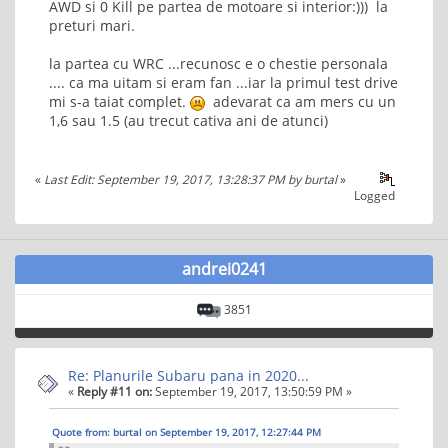
AWD si 0 Kill pe partea de motoare si interior:))) la
preturi mari.
la partea cu WRC ...recunosc e o chestie personala
.... ca ma uitam si eram fan ...iar la primul test drive
mi s-a taiat complet.
adevarat ca am mers cu un
1,6 sau 1.5 (au trecut cativa ani de atunci)
«
Last Edit: September 19, 2017, 13:28:37 PM by burtal
»
Logged
andrei0241
3851
Re: Planurile Subaru pana in 2020...
«
Reply #11 on:
September 19, 2017, 13:50:59 PM »
Quote from: burtal on September 19, 2017, 12:27:44 PM