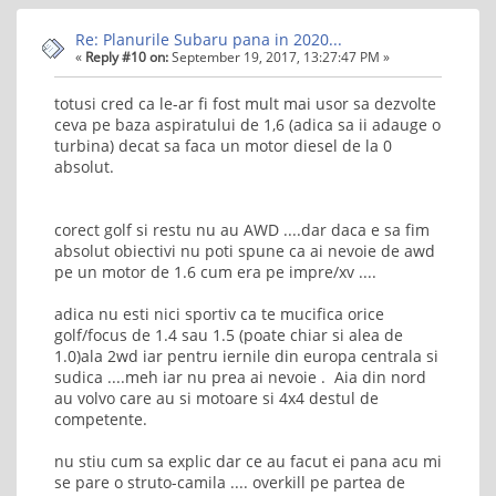
Re: Planurile Subaru pana in 2020...
«
Reply #10 on:
September 19, 2017, 13:27:47 PM »
totusi cred ca le-ar fi fost mult mai usor sa dezvolte
ceva pe baza aspiratului de 1,6 (adica sa ii adauge o
turbina) decat sa faca un motor diesel de la 0
absolut.
corect golf si restu nu au AWD ....dar daca e sa fim
absolut obiectivi nu poti spune ca ai nevoie de awd
pe un motor de 1.6 cum era pe impre/xv ....
adica nu esti nici sportiv ca te mucifica orice
golf/focus de 1.4 sau 1.5 (poate chiar si alea de
1.0)ala 2wd iar pentru iernile din europa centrala si
sudica ....meh iar nu prea ai nevoie . Aia din nord
au volvo care au si motoare si 4x4 destul de
competente.
nu stiu cum sa explic dar ce au facut ei pana acu mi
se pare o struto-camila .... overkill pe partea de