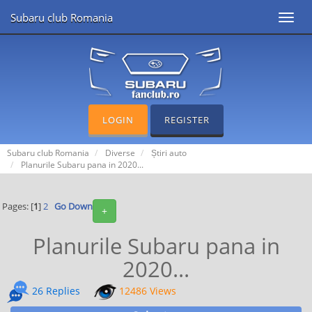
Subaru club Romania
Toggl
navig
LOGIN
REGISTER
Subaru club Romania
Diverse
Știri auto
Planurile Subaru pana in 2020...
Pages: [
1
]
2
Go Down
+
Planurile Subaru pana in
2020...
26 Replies
12486 Views