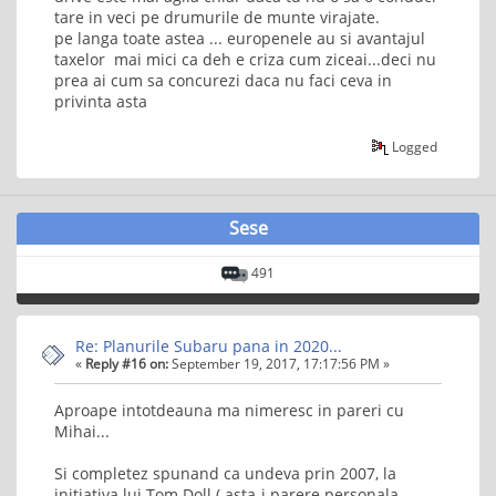
tare in veci pe drumurile de munte virajate.
pe langa toate astea ... europenele au si avantajul
taxelor mai mici ca deh e criza cum ziceai...deci nu
prea ai cum sa concurezi daca nu faci ceva in
privinta asta
Logged
Sese
491
Re: Planurile Subaru pana in 2020...
«
Reply #16 on:
September 19, 2017, 17:17:56 PM »
Aproape intotdeauna ma nimeresc in pareri cu
Mihai...
Si completez spunand ca undeva prin 2007, la
initiativa lui Tom Doll ( asta-i parere personala-