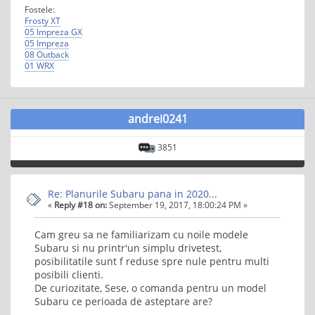
Fostele:
Frosty XT
05 Impreza GX
05 Impreza
08 Outback
01 WRX
andrei0241
3851
Re: Planurile Subaru pana in 2020...
«
Reply #18 on:
September 19, 2017, 18:00:24 PM »
Cam greu sa ne familiarizam cu noile modele
Subaru si nu printr'un simplu drivetest,
posibilitatile sunt f reduse spre nule pentru multi
posibili clienti.
De curiozitate, Sese, o comanda pentru un model
Subaru ce perioada de asteptare are?