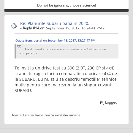
Do not be ignorant, choose science!
Re: Planurile Subaru pana in 2020...
«
Reply #14 on:
September 19, 2017, 16:24:41 PM »
Quote from: burtal on September 19, 2017, 13:27:47 PM
... Aia din nord au volvo care au si motoare si 4x4 destul de
competente.
Te invit la un drive test cu S90 (2.0T, 230 CP si 4x4)
si apoi te rog sa faci o comparatie cu oricare 4x4 de
la SUBARU. Eu nu stiu sa descriu "emotiile" tehnice
motiv pentru care ma rezum la un singur cuvant:
SUBARU.
Logged
Doar educatia favorizeaza evolutia umana!