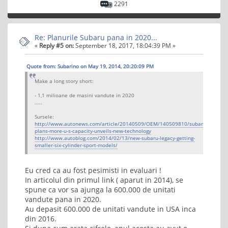
2291
Re: Planurile Subaru pana in 2020...
«
Reply #5 on:
September 18, 2017, 18:04:39 PM »
Quote from: Subarino on May 19, 2014, 20:20:09 PM
Make a long story short:
- 1,1 milioane de masini vandute in 2020
.....
Sursele:
http://www.autonews.com/article/20140509/OEM/140509810/subaru-
plans-more-u-s-capacity-unveils-new-technology
http://www.autoblog.com/2014/02/13/new-subaru-legacy-getting-
smaller-six-cylinder-sport-models/
Eu cred ca au fost pesimisti in evaluari !
In articolul din primul link ( aparut in 2014), se
spune ca vor sa ajunga la 600.000 de unitati
vandute pana in 2020.
Au depasit 600.000 de unitati vandute in USA inca
din 2016.