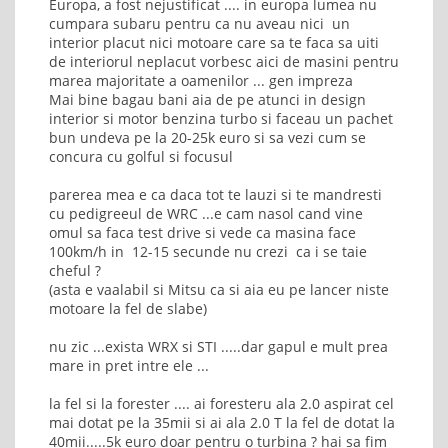
Europa, a fost nejustificat .... in europa lumea nu
cumpara subaru pentru ca nu aveau nici un
interior placut nici motoare care sa te faca sa uiti
de interiorul neplacut vorbesc aici de masini pentru
marea majoritate a oamenilor ... gen impreza
Mai bine bagau bani aia de pe atunci in design
interior si motor benzina turbo si faceau un pachet
bun undeva pe la 20-25k euro si sa vezi cum se
concura cu golful si focusul
parerea mea e ca daca tot te lauzi si te mandresti
cu pedigreeul de WRC ...e cam nasol cand vine
omul sa faca test drive si vede ca masina face
100km/h in 12-15 secunde nu crezi ca i se taie
cheful ?
(asta e vaalabil si Mitsu ca si aia eu pe lancer niste
motoare la fel de slabe)
nu zic ...exista WRX si STI .....dar gapul e mult prea
mare in pret intre ele ...
la fel si la forester .... ai foresteru ala 2.0 aspirat cel
mai dotat pe la 35mii si ai ala 2.0 T la fel de dotat la
40mii.....5k euro doar pentru o turbina ? hai sa fim