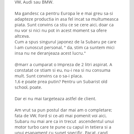
VW, Audi sau BMW.
Ma gandesc ca pentru Europa le e mai greu sa-si
adapteze productia in asa fel incat sa multumeasca
piata. Sunt convins ca stiu ce se cere aici, doar ca
nu vor si nici nu pot in acest moment sa ofere
altceva.
Cum a spus singurul japonez de la Subaru pe care
l-am cunoscut personal, " da, stim ca suntem mici
insa nu ne deranjeaza acest lucru."
@marr a cumparat o Impreza de 2 litri aspirat. A
constatat ce stiam si eu, nu-i rea si nu consuma
mult. Sunt convins ca o sa-i placa.
1,6 e poate prea putin? Pentru un Subarist old
school, poate.
Dar ei nu mai targeteaza astfel de client.
Am vrut sa pun postul dar mai am o completare;
fata de VW, Ford si ce-ati mai pomenit voi aici,
Subaru nu mai are ca in trecut ascendentul unui
motor turbo care te pune cu capul in tetiera si a
unui esapament cu sunet specific. Pacat, cand