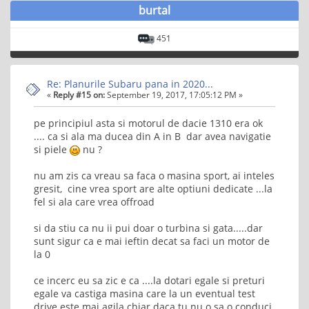
burtal
451
Re: Planurile Subaru pana in 2020...
«
Reply #15 on:
September 19, 2017, 17:05:12 PM »
pe principiul asta si motorul de dacie 1310 era ok
.... ca si ala ma ducea din A in B dar avea navigatie
si piele
nu ?
nu am zis ca vreau sa faca o masina sport, ai inteles
gresit, cine vrea sport are alte optiuni dedicate ...la
fel si ala care vrea offroad
si da stiu ca nu ii pui doar o turbina si gata.....dar
sunt sigur ca e mai ieftin decat sa faci un motor de
la 0
ce incerc eu sa zic e ca ....la dotari egale si preturi
egale va castiga masina care la un eventual test
drive este mai agila chiar daca tu nu o sa o conduci