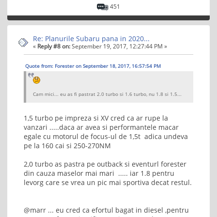
451
Re: Planurile Subaru pana in 2020...
«
Reply #8 on:
September 19, 2017, 12:27:44 PM »
Quote from: Forester on September 18, 2017, 16:57:54 PM
Cam mici... eu as fi pastrat 2.0 turbo si 1.6 turbo, nu 1.8 si 1.5...
1,5 turbo pe impreza si XV cred ca ar rupe la
vanzari .....daca ar avea si performantele macar
egale cu motorul de focus-ul de 1,5t adica undeva
pe la 160 cai si 250-270NM
2,0 turbo as pastra pe outback si eventurl forester
din cauza maselor mai mari ..... iar 1.8 pentru
levorg care se vrea un pic mai sportiva decat restul.
@marr ... eu cred ca efortul bagat in diesel ,pentru