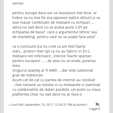
seriosi
pentru europa daca vor sa reuseasca mai bine ar
trebui sa nu mai fie asa japonezi (adica obtuzi) si sa
lase macar combinatii de motoare cu echipari ....
adica nu vad dece nu as putea pune 2.0T pe
echiparea de baza? care e argumentul tehnic sau
de marketing pentru care nu se poate face asta?
ca o concluzie (ca nu cred ca am fost foarte
clar)....preturi mari (pt ca nu au fabrici in EU ),
motoare net inferioare , interior foarte spartan
pentru europeni ..... de asta nu se vinde, parerea
mea.
Singurul avantaj ar fi AWD ....dar este subminat
grav de motorizari
Acum cat de cat cu partea de interior au rezolvat
...mai ramane sa rezolve si cu motoarele si eventual
cu combinatiile de dotari posibile, cel putin cu noua
platforma chiar nu vad dece nu ar face-o
«
Last Edit: September 19, 2017, 12:54:31 PM by burtal
»
Logged