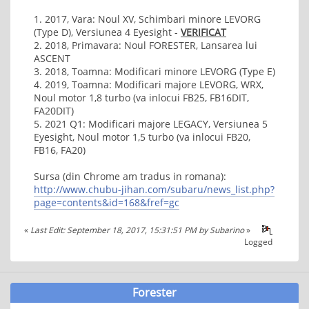
1. 2017, Vara: Noul XV, Schimbari minore LEVORG
(Type D), Versiunea 4 Eyesight -
VERIFICAT
2. 2018, Primavara: Noul FORESTER, Lansarea lui
ASCENT
3. 2018, Toamna: Modificari minore LEVORG (Type E)
4. 2019, Toamna: Modificari majore LEVORG, WRX,
Noul motor 1,8 turbo (va inlocui FB25, FB16DIT,
FA20DIT)
5. 2021 Q1: Modificari majore LEGACY, Versiunea 5
Eyesight, Noul motor 1,5 turbo (va inlocui FB20,
FB16, FA20)
Sursa (din Chrome am tradus in romana):
http://www.chubu-jihan.com/subaru/news_list.php?
page=contents&id=168&fref=gc
«
Last Edit: September 18, 2017, 15:31:51 PM by Subarino
»
Logged
Forester