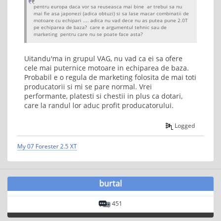
pentru europa daca vor sa reuseasca mai bine ar trebui sa nu
mai fie asa japonezi (adica obtuzi) si sa lase macar combinatii de
motoare cu echipari .... adica nu vad dece nu as putea pune 2.0T
pe echiparea de baza? care e argumentul tehnic sau de
marketing pentru care nu se poate face asta?
Uitandu'ma in grupul VAG, nu vad ca ei sa ofere
cele mai puternice motoare in echiparea de baza.
Probabil e o regula de marketing folosita de mai toti
producatorii si mi se pare normal. Vrei
performante, platesti si chestii in plus ca dotari,
care la randul lor aduc profit producatorului.
Logged
My 07 Forester 2.5 XT
burtal
451