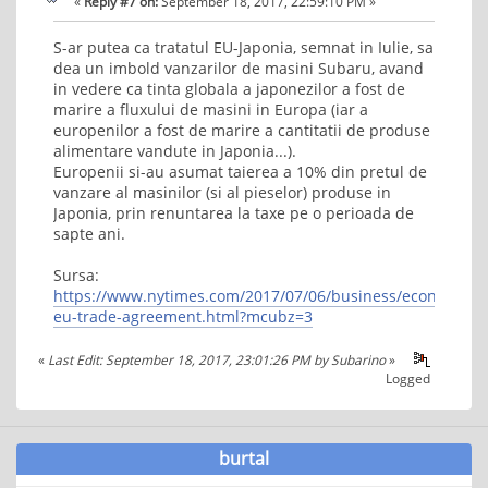
«
Reply #7 on:
September 18, 2017, 22:59:10 PM »
S-ar putea ca tratatul EU-Japonia, semnat in Iulie, sa
dea un imbold vanzarilor de masini Subaru, avand
in vedere ca tinta globala a japonezilor a fost de
marire a fluxului de masini in Europa (iar a
europenilor a fost de marire a cantitatii de produse
alimentare vandute in Japonia...).
Europenii si-au asumat taierea a 10% din pretul de
vanzare al masinilor (si al pieselor) produse in
Japonia, prin renuntarea la taxe pe o perioada de
sapte ani.
Sursa:
https://www.nytimes.com/2017/07/06/business/economy/ja
eu-trade-agreement.html?mcubz=3
«
Last Edit: September 18, 2017, 23:01:26 PM by Subarino
»
Logged
burtal