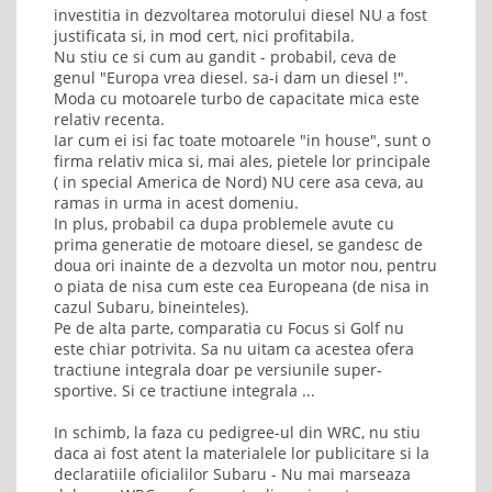
investitia in dezvoltarea motorului diesel NU a fost
justificata si, in mod cert, nici profitabila.
Nu stiu ce si cum au gandit - probabil, ceva de
genul "Europa vrea diesel. sa-i dam un diesel !".
Moda cu motoarele turbo de capacitate mica este
relativ recenta.
Iar cum ei isi fac toate motoarele "in house", sunt o
firma relativ mica si, mai ales, pietele lor principale
( in special America de Nord) NU cere asa ceva, au
ramas in urma in acest domeniu.
In plus, probabil ca dupa problemele avute cu
prima generatie de motoare diesel, se gandesc de
doua ori inainte de a dezvolta un motor nou, pentru
o piata de nisa cum este cea Europeana (de nisa in
cazul Subaru, bineinteles).
Pe de alta parte, comparatia cu Focus si Golf nu
este chiar potrivita. Sa nu uitam ca acestea ofera
tractiune integrala doar pe versiunile super-
sportive. Si ce tractiune integrala ...
In schimb, la faza cu pedigree-ul din WRC, nu stiu
daca ai fost atent la materialele lor publicitare si la
declaratiile oficialilor Subaru - Nu mai marseaza