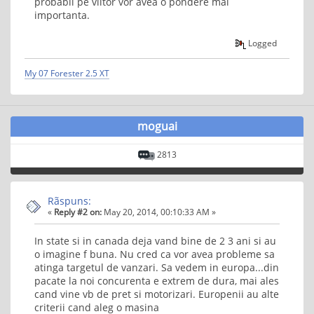
probabil pe viitor vor avea o pondere mai
importanta.
Logged
My 07 Forester 2.5 XT
moguai
2813
Rãspuns:
«
Reply #2 on:
May 20, 2014, 00:10:33 AM »
In state si in canada deja vand bine de 2 3 ani si au
o imagine f buna. Nu cred ca vor avea probleme sa
atinga targetul de vanzari. Sa vedem in europa...din
pacate la noi concurenta e extrem de dura, mai ales
cand vine vb de pret si motorizari. Europenii au alte
criterii cand aleg o masina