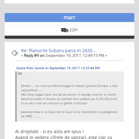
marr
2291
Re: Planurile Subaru pana in 2020...
«
Reply #9 on:
September 19, 2017, 12:49:15 PM »
Quote from: burtal on September 19, 2017, 12:27:44 PM
....
@marr ... eu cred ca efortul bagat in diesel ,pentru Europa, a fost
nejustificat ....
Mai bine bagau bani aia de pe atunci in design interior si motor
benzina turbo si faceau un pachet bun undeva pe la 20-25k euro
si sa vezi cum se concura cu golful si focusul
parerea mea e ca daca tot te lauzi si te mandresti cu pedigreeul
de WRC .......
Ai dreptate - si eu asta am spus !
Avand in vedere cifrele de vanzari, este clar ca