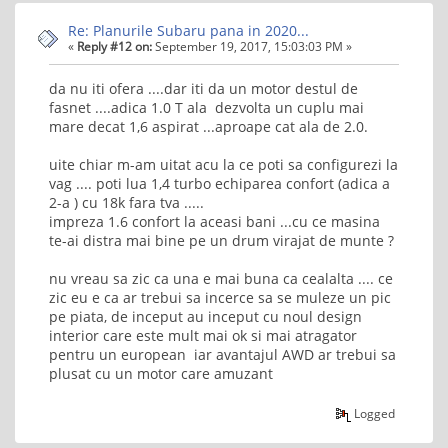
Re: Planurile Subaru pana in 2020...
«
Reply #12 on:
September 19, 2017, 15:03:03 PM »
da nu iti ofera ....dar iti da un motor destul de
fasnet ....adica 1.0 T ala dezvolta un cuplu mai
mare decat 1,6 aspirat ...aproape cat ala de 2.0.
uite chiar m-am uitat acu la ce poti sa configurezi la
vag .... poti lua 1,4 turbo echiparea confort (adica a
2-a ) cu 18k fara tva .....
impreza 1.6 confort la aceasi bani ...cu ce masina
te-ai distra mai bine pe un drum virajat de munte ?
nu vreau sa zic ca una e mai buna ca cealalta .... ce
zic eu e ca ar trebui sa incerce sa se muleze un pic
pe piata, de inceput au inceput cu noul design
interior care este mult mai ok si mai atragator
pentru un european iar avantajul AWD ar trebui sa
plusat cu un motor care amuzant
Logged