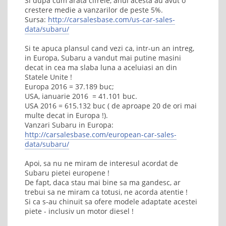
Si dupa cum arata cifrele, anul acesta au avut o
crestere medie a vanzarilor de peste 5%.
Sursa:
http://carsalesbase.com/us-car-sales-
data/subaru/
Si te apuca plansul cand vezi ca, intr-un an intreg,
in Europa, Subaru a vandut mai putine masini
decat in cea ma slaba luna a aceluiasi an din
Statele Unite !
Europa 2016 = 37.189 buc;
USA, ianuarie 2016 = 41.101 buc.
USA 2016 = 615.132 buc ( de aproape 20 de ori mai
multe decat in Europa !).
Vanzari Subaru in Europa:
http://carsalesbase.com/european-car-sales-
data/subaru/
Apoi, sa nu ne miram de interesul acordat de
Subaru pietei europene !
De fapt, daca stau mai bine sa ma gandesc, ar
trebui sa ne miram ca totusi, ne acorda atentie !
Si ca s-au chinuit sa ofere modele adaptate acestei
piete - inclusiv un motor diesel !