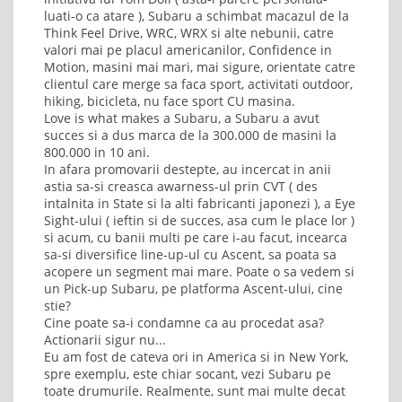
luati-o ca atare ), Subaru a schimbat macazul de la
Think Feel Drive, WRC, WRX si alte nebunii, catre
valori mai pe placul americanilor, Confidence in
Motion, masini mai mari, mai sigure, orientate catre
clientul care merge sa faca sport, activitati outdoor,
hiking, bicicleta, nu face sport CU masina.
Love is what makes a Subaru, a Subaru a avut
succes si a dus marca de la 300.000 de masini la
800.000 in 10 ani.
In afara promovarii destepte, au incercat in anii
astia sa-si creasca awarness-ul prin CVT ( des
intalnita in State si la alti fabricanti japonezi ), a Eye
Sight-ului ( ieftin si de succes, asa cum le place lor )
si acum, cu banii multi pe care i-au facut, incearca
sa-si diversifice line-up-ul cu Ascent, sa poata sa
acopere un segment mai mare. Poate o sa vedem si
un Pick-up Subaru, pe platforma Ascent-ului, cine
stie?
Cine poate sa-i condamne ca au procedat asa?
Actionarii sigur nu...
Eu am fost de cateva ori in America si in New York,
spre exemplu, este chiar socant, vezi Subaru pe
toate drumurile. Realmente, sunt mai multe decat