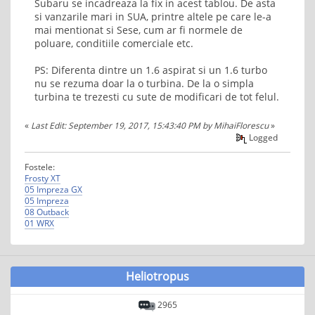
Subaru se incadreaza la fix in acest tablou. De asta
si vanzarile mari in SUA, printre altele pe care le-a
mai mentionat si Sese, cum ar fi normele de
poluare, conditiile comerciale etc.
PS: Diferenta dintre un 1.6 aspirat si un 1.6 turbo
nu se rezuma doar la o turbina. De la o simpla
turbina te trezesti cu sute de modificari de tot felul.
«
Last Edit: September 19, 2017, 15:43:40 PM by MihaiFlorescu
»
Logged
Fostele:
Frosty XT
05 Impreza GX
05 Impreza
08 Outback
01 WRX
Heliotropus
2965