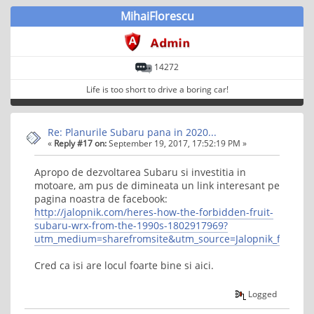
MihaiFlorescu
14272
Life is too short to drive a boring car!
Re: Planurile Subaru pana in 2020...
«
Reply #17 on:
September 19, 2017, 17:52:19 PM »
Apropo de dezvoltarea Subaru si investitia in
motoare, am pus de dimineata un link interesant pe
pagina noastra de facebook:
http://jalopnik.com/heres-how-the-forbidden-fruit-
subaru-wrx-from-the-1990s-1802917969?
utm_medium=sharefromsite&utm_source=Jalopnik_faceboo
Cred ca isi are locul foarte bine si aici.
Logged