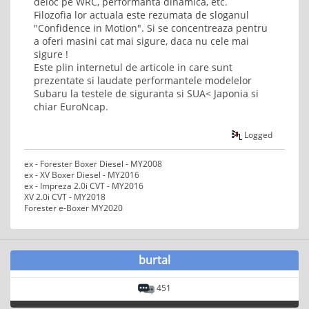
deloc pe WRC, performanta dinamica, etc.
Filozofia lor actuala este rezumata de sloganul
"Confidence in Motion". Si se concentreaza pentru
a oferi masini cat mai sigure, daca nu cele mai
sigure !
Este plin internetul de articole in care sunt
prezentate si laudate performantele modelelor
Subaru la testele de siguranta si SUA< Japonia si
chiar EuroNcap.
Logged
ex - Forester Boxer Diesel - MY2008
ex - XV Boxer Diesel - MY2016
ex - Impreza 2.0i CVT - MY2016
XV 2.0i CVT - MY2018
Forester e-Boxer MY2020
burtal
451