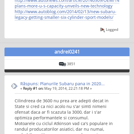
http://www.autonews.com/article/20140509/OEM/14050981
plans-more-u-s-capacity-unveils-new-technology
http://www.autoblog.com/2014/02/13/new-subaru-
legacy-getting-smaller-six-cylinder-sport-models/
Logged
andrei0241
3851
Rãspuns: Planurile Subaru pana in 2020...
«
Reply #1 on:
May 19, 2014, 22:21:18 PM »
Cilindreea de 3600 nu prea are adepti decat in
State si cred ca nici acolo nu s'ar simti nimeni
ofensat daca ar fi scazuta la 3000, dar i s'ar
optimiza performantele si consumul.
Motoarele cu ciclul Atkinson vad ca's populare in
randul producatorilor asiatici, dar nu numai,