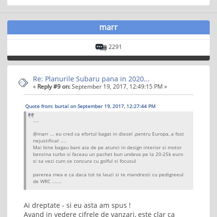
marr
2291
Re: Planurile Subaru pana in 2020...
«
Reply #9 on:
September 19, 2017, 12:49:15 PM »
Quote from: burtal on September 19, 2017, 12:27:44 PM
....
@marr ... eu cred ca efortul bagat in diesel ,pentru Europa, a fost
nejustificat ....
Mai bine bagau bani aia de pe atunci in design interior si motor
benzina turbo si faceau un pachet bun undeva pe la 20-25k euro
si sa vezi cum se concura cu golful si focusul
parerea mea e ca daca tot te lauzi si te mandresti cu pedigreeul
de WRC .......
Ai dreptate - si eu asta am spus !
Avand in vedere cifrele de vanzari, este clar ca