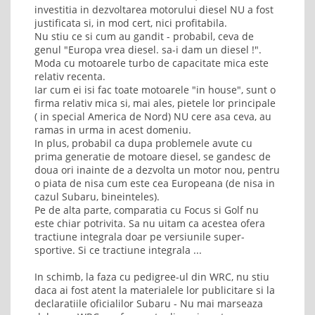
investitia in dezvoltarea motorului diesel NU a fost
justificata si, in mod cert, nici profitabila.
Nu stiu ce si cum au gandit - probabil, ceva de
genul "Europa vrea diesel. sa-i dam un diesel !".
Moda cu motoarele turbo de capacitate mica este
relativ recenta.
Iar cum ei isi fac toate motoarele "in house", sunt o
firma relativ mica si, mai ales, pietele lor principale
( in special America de Nord) NU cere asa ceva, au
ramas in urma in acest domeniu.
In plus, probabil ca dupa problemele avute cu
prima generatie de motoare diesel, se gandesc de
doua ori inainte de a dezvolta un motor nou, pentru
o piata de nisa cum este cea Europeana (de nisa in
cazul Subaru, bineinteles).
Pe de alta parte, comparatia cu Focus si Golf nu
este chiar potrivita. Sa nu uitam ca acestea ofera
tractiune integrala doar pe versiunile super-
sportive. Si ce tractiune integrala ...
In schimb, la faza cu pedigree-ul din WRC, nu stiu
daca ai fost atent la materialele lor publicitare si la
declaratiile oficialilor Subaru - Nu mai marseaza