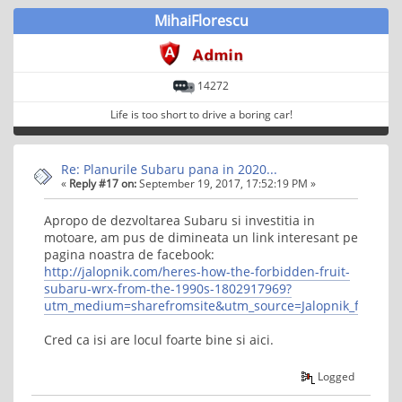
MihaiFlorescu
14272
Life is too short to drive a boring car!
Re: Planurile Subaru pana in 2020...
«
Reply #17 on:
September 19, 2017, 17:52:19 PM »
Apropo de dezvoltarea Subaru si investitia in
motoare, am pus de dimineata un link interesant pe
pagina noastra de facebook:
http://jalopnik.com/heres-how-the-forbidden-fruit-
subaru-wrx-from-the-1990s-1802917969?
utm_medium=sharefromsite&utm_source=Jalopnik_faceboo
Cred ca isi are locul foarte bine si aici.
Logged