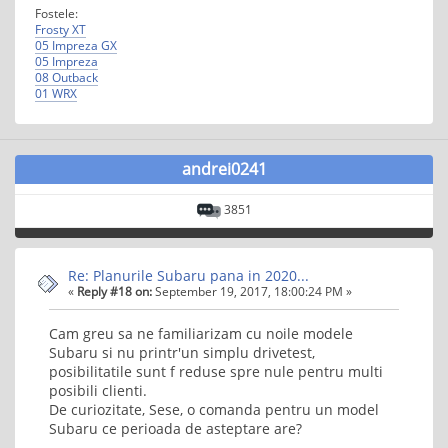
Fostele:
Frosty XT
05 Impreza GX
05 Impreza
08 Outback
01 WRX
andrei0241
3851
Re: Planurile Subaru pana in 2020...
«
Reply #18 on:
September 19, 2017, 18:00:24 PM »
Cam greu sa ne familiarizam cu noile modele
Subaru si nu printr'un simplu drivetest,
posibilitatile sunt f reduse spre nule pentru multi
posibili clienti.
De curiozitate, Sese, o comanda pentru un model
Subaru ce perioada de asteptare are?