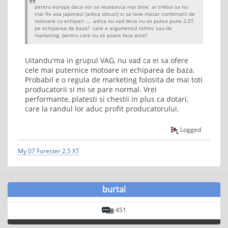
pentru europa daca vor sa reuseasca mai bine ar trebui sa nu
mai fie asa japonezi (adica obtuzi) si sa lase macar combinatii de
motoare cu echipari .... adica nu vad dece nu as putea pune 2.0T
pe echiparea de baza? care e argumentul tehnic sau de
marketing pentru care nu se poate face asta?
Uitandu'ma in grupul VAG, nu vad ca ei sa ofere
cele mai puternice motoare in echiparea de baza.
Probabil e o regula de marketing folosita de mai toti
producatorii si mi se pare normal. Vrei
performante, platesti si chestii in plus ca dotari,
care la randul lor aduc profit producatorului.
Logged
My 07 Forester 2.5 XT
burtal
451