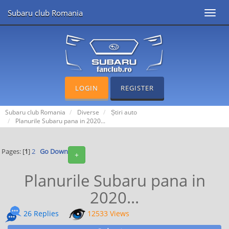
Subaru club Romania
Toggl
navig
LOGIN
REGISTER
Subaru club Romania
Diverse
Știri auto
Planurile Subaru pana in 2020...
Pages: [
1
]
2
Go Down
+
Planurile Subaru pana in
2020...
26 Replies
12533 Views