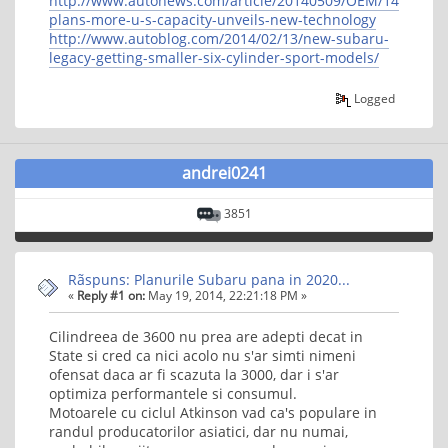
http://www.autonews.com/article/20140509/OEM/14050981
plans-more-u-s-capacity-unveils-new-technology
http://www.autoblog.com/2014/02/13/new-subaru-
legacy-getting-smaller-six-cylinder-sport-models/
Logged
andrei0241
3851
Rãspuns: Planurile Subaru pana in 2020...
«
Reply #1 on:
May 19, 2014, 22:21:18 PM »
Cilindreea de 3600 nu prea are adepti decat in
State si cred ca nici acolo nu s'ar simti nimeni
ofensat daca ar fi scazuta la 3000, dar i s'ar
optimiza performantele si consumul.
Motoarele cu ciclul Atkinson vad ca's populare in
randul producatorilor asiatici, dar nu numai,