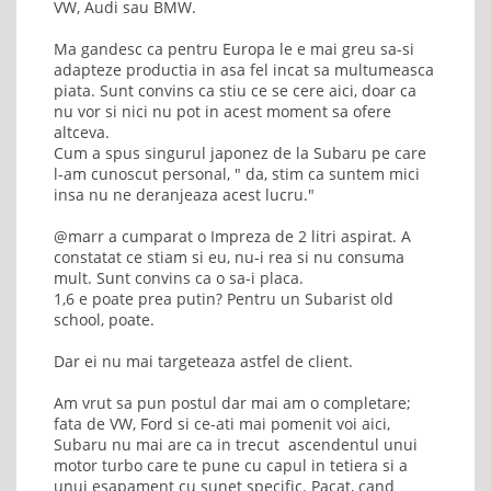
VW, Audi sau BMW.
Ma gandesc ca pentru Europa le e mai greu sa-si
adapteze productia in asa fel incat sa multumeasca
piata. Sunt convins ca stiu ce se cere aici, doar ca
nu vor si nici nu pot in acest moment sa ofere
altceva.
Cum a spus singurul japonez de la Subaru pe care
l-am cunoscut personal, " da, stim ca suntem mici
insa nu ne deranjeaza acest lucru."
@marr a cumparat o Impreza de 2 litri aspirat. A
constatat ce stiam si eu, nu-i rea si nu consuma
mult. Sunt convins ca o sa-i placa.
1,6 e poate prea putin? Pentru un Subarist old
school, poate.
Dar ei nu mai targeteaza astfel de client.
Am vrut sa pun postul dar mai am o completare;
fata de VW, Ford si ce-ati mai pomenit voi aici,
Subaru nu mai are ca in trecut ascendentul unui
motor turbo care te pune cu capul in tetiera si a
unui esapament cu sunet specific. Pacat, cand