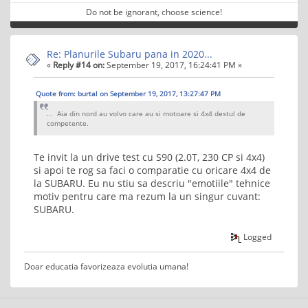
Do not be ignorant, choose science!
Re: Planurile Subaru pana in 2020...
«
Reply #14 on:
September 19, 2017, 16:24:41 PM »
Quote from: burtal on September 19, 2017, 13:27:47 PM
... Aia din nord au volvo care au si motoare si 4x4 destul de
competente.
Te invit la un drive test cu S90 (2.0T, 230 CP si 4x4)
si apoi te rog sa faci o comparatie cu oricare 4x4 de
la SUBARU. Eu nu stiu sa descriu "emotiile" tehnice
motiv pentru care ma rezum la un singur cuvant:
SUBARU.
Logged
Doar educatia favorizeaza evolutia umana!