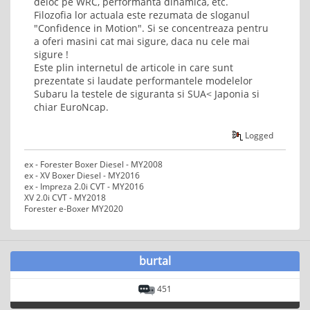
deloc pe WRC, performanta dinamica, etc.
Filozofia lor actuala este rezumata de sloganul
"Confidence in Motion". Si se concentreaza pentru
a oferi masini cat mai sigure, daca nu cele mai
sigure !
Este plin internetul de articole in care sunt
prezentate si laudate performantele modelelor
Subaru la testele de siguranta si SUA< Japonia si
chiar EuroNcap.
Logged
ex - Forester Boxer Diesel - MY2008
ex - XV Boxer Diesel - MY2016
ex - Impreza 2.0i CVT - MY2016
XV 2.0i CVT - MY2018
Forester e-Boxer MY2020
burtal
451