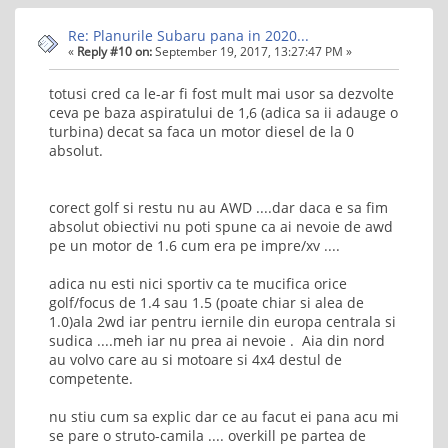
Re: Planurile Subaru pana in 2020...
«
Reply #10 on:
September 19, 2017, 13:27:47 PM »
totusi cred ca le-ar fi fost mult mai usor sa dezvolte
ceva pe baza aspiratului de 1,6 (adica sa ii adauge o
turbina) decat sa faca un motor diesel de la 0
absolut.
corect golf si restu nu au AWD ....dar daca e sa fim
absolut obiectivi nu poti spune ca ai nevoie de awd
pe un motor de 1.6 cum era pe impre/xv ....
adica nu esti nici sportiv ca te mucifica orice
golf/focus de 1.4 sau 1.5 (poate chiar si alea de
1.0)ala 2wd iar pentru iernile din europa centrala si
sudica ....meh iar nu prea ai nevoie . Aia din nord
au volvo care au si motoare si 4x4 destul de
competente.
nu stiu cum sa explic dar ce au facut ei pana acu mi
se pare o struto-camila .... overkill pe partea de