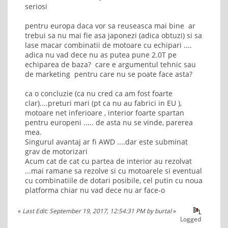
seriosi
pentru europa daca vor sa reuseasca mai bine ar
trebui sa nu mai fie asa japonezi (adica obtuzi) si sa
lase macar combinatii de motoare cu echipari ....
adica nu vad dece nu as putea pune 2.0T pe
echiparea de baza? care e argumentul tehnic sau
de marketing pentru care nu se poate face asta?
ca o concluzie (ca nu cred ca am fost foarte
clar)....preturi mari (pt ca nu au fabrici in EU ),
motoare net inferioare , interior foarte spartan
pentru europeni ..... de asta nu se vinde, parerea
mea.
Singurul avantaj ar fi AWD ....dar este subminat
grav de motorizari
Acum cat de cat cu partea de interior au rezolvat
...mai ramane sa rezolve si cu motoarele si eventual
cu combinatiile de dotari posibile, cel putin cu noua
platforma chiar nu vad dece nu ar face-o
«
Last Edit: September 19, 2017, 12:54:31 PM by burtal
»
Logged