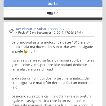
burtal
451
Re: Planurile Subaru pana in 2020...
«
Reply #15 on:
September 19, 2017, 17:05:12 PM »
pe principiul asta si motorul de dacie 1310 era ok
.... ca si ala ma ducea din A in B dar avea navigatie
si piele
nu ?
nu am zis ca vreau sa faca o masina sport, ai inteles
gresit, cine vrea sport are alte optiuni dedicate ...la
fel si ala care vrea offroad
si da stiu ca nu ii pui doar o turbina si gata.....dar
sunt sigur ca e mai ieftin decat sa faci un motor de
la 0
ce incerc eu sa zic e ca ....la dotari egale si preturi
egale va castiga masina care la un eventual test
drive este mai agila chiar daca tu nu o sa o conduci