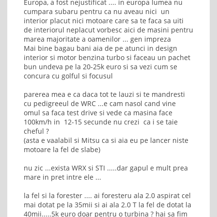
Europa, a fost nejustificat .... in europa lumea nu
cumpara subaru pentru ca nu aveau nici un
interior placut nici motoare care sa te faca sa uiti
de interiorul neplacut vorbesc aici de masini pentru
marea majoritate a oamenilor ... gen impreza
Mai bine bagau bani aia de pe atunci in design
interior si motor benzina turbo si faceau un pachet
bun undeva pe la 20-25k euro si sa vezi cum se
concura cu golful si focusul
parerea mea e ca daca tot te lauzi si te mandresti
cu pedigreeul de WRC ...e cam nasol cand vine
omul sa faca test drive si vede ca masina face
100km/h in 12-15 secunde nu crezi ca i se taie
cheful ?
(asta e vaalabil si Mitsu ca si aia eu pe lancer niste
motoare la fel de slabe)
nu zic ...exista WRX si STI .....dar gapul e mult prea
mare in pret intre ele ...
la fel si la forester .... ai foresteru ala 2.0 aspirat cel
mai dotat pe la 35mii si ai ala 2.0 T la fel de dotat la
40mii.....5k euro doar pentru o turbina ? hai sa fim