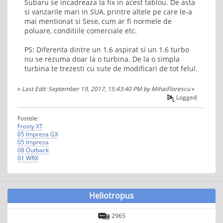
Subaru se incadreaza la fix in acest tablou. De asta
si vanzarile mari in SUA, printre altele pe care le-a
mai mentionat si Sese, cum ar fi normele de
poluare, conditiile comerciale etc.
PS: Diferenta dintre un 1.6 aspirat si un 1.6 turbo
nu se rezuma doar la o turbina. De la o simpla
turbina te trezesti cu sute de modificari de tot felul.
«
Last Edit: September 19, 2017, 15:43:40 PM by MihaiFlorescu
»
Logged
Fostele:
Frosty XT
05 Impreza GX
05 Impreza
08 Outback
01 WRX
Heliotropus
2965