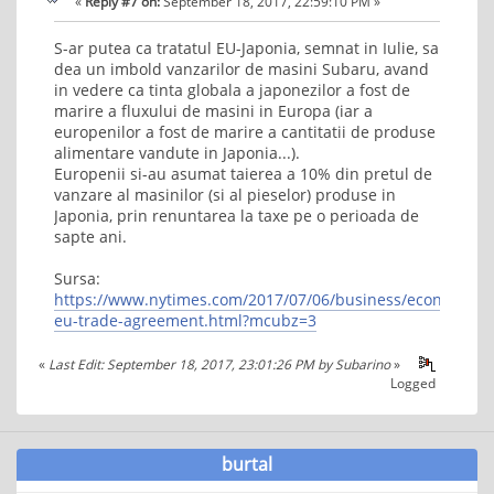
«
Reply #7 on:
September 18, 2017, 22:59:10 PM »
S-ar putea ca tratatul EU-Japonia, semnat in Iulie, sa
dea un imbold vanzarilor de masini Subaru, avand
in vedere ca tinta globala a japonezilor a fost de
marire a fluxului de masini in Europa (iar a
europenilor a fost de marire a cantitatii de produse
alimentare vandute in Japonia...).
Europenii si-au asumat taierea a 10% din pretul de
vanzare al masinilor (si al pieselor) produse in
Japonia, prin renuntarea la taxe pe o perioada de
sapte ani.
Sursa:
https://www.nytimes.com/2017/07/06/business/economy/ja
eu-trade-agreement.html?mcubz=3
«
Last Edit: September 18, 2017, 23:01:26 PM by Subarino
»
Logged
burtal