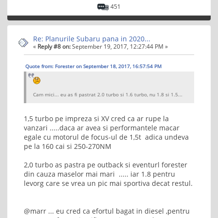
451
Re: Planurile Subaru pana in 2020...
«
Reply #8 on:
September 19, 2017, 12:27:44 PM »
Quote from: Forester on September 18, 2017, 16:57:54 PM
Cam mici... eu as fi pastrat 2.0 turbo si 1.6 turbo, nu 1.8 si 1.5...
1,5 turbo pe impreza si XV cred ca ar rupe la
vanzari .....daca ar avea si performantele macar
egale cu motorul de focus-ul de 1,5t adica undeva
pe la 160 cai si 250-270NM
2,0 turbo as pastra pe outback si eventurl forester
din cauza maselor mai mari ..... iar 1.8 pentru
levorg care se vrea un pic mai sportiva decat restul.
@marr ... eu cred ca efortul bagat in diesel ,pentru