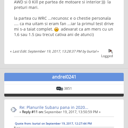
AWD si 0 Kill pe partea de motoare si interior:))) la
preturi mari.
la partea cu WRC ...recunosc e o chestie personala
.... ca ma uitam si eram fan ...iar la primul test drive
mi s-a taiat complet.
adevarat ca am mers cu un
1,6 sau 1.5 (au trecut cativa ani de atunci)
«
Last Edit: September 19, 2017, 13:28:37 PM by burtal
»
Logged
andrei0241
3851
Re: Planurile Subaru pana in 2020...
«
Reply #11 on:
September 19, 2017, 13:50:59 PM »
Quote from: burtal on September 19, 2017, 12:27:44 PM