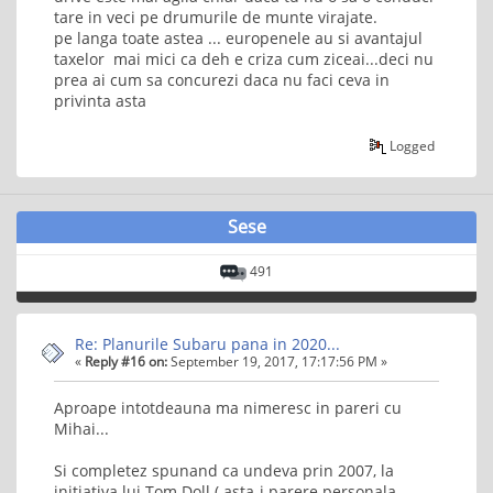
tare in veci pe drumurile de munte virajate.
pe langa toate astea ... europenele au si avantajul
taxelor mai mici ca deh e criza cum ziceai...deci nu
prea ai cum sa concurezi daca nu faci ceva in
privinta asta
Logged
Sese
491
Re: Planurile Subaru pana in 2020...
«
Reply #16 on:
September 19, 2017, 17:17:56 PM »
Aproape intotdeauna ma nimeresc in pareri cu
Mihai...
Si completez spunand ca undeva prin 2007, la
initiativa lui Tom Doll ( asta-i parere personala-