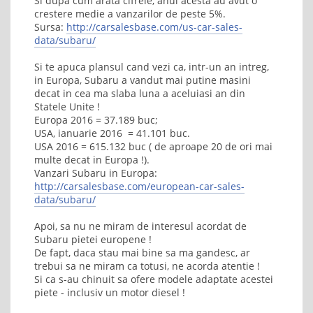
Si dupa cum arata cifrele, anul acesta au avut o
crestere medie a vanzarilor de peste 5%.
Sursa:
http://carsalesbase.com/us-car-sales-
data/subaru/
Si te apuca plansul cand vezi ca, intr-un an intreg,
in Europa, Subaru a vandut mai putine masini
decat in cea ma slaba luna a aceluiasi an din
Statele Unite !
Europa 2016 = 37.189 buc;
USA, ianuarie 2016 = 41.101 buc.
USA 2016 = 615.132 buc ( de aproape 20 de ori mai
multe decat in Europa !).
Vanzari Subaru in Europa:
http://carsalesbase.com/european-car-sales-
data/subaru/
Apoi, sa nu ne miram de interesul acordat de
Subaru pietei europene !
De fapt, daca stau mai bine sa ma gandesc, ar
trebui sa ne miram ca totusi, ne acorda atentie !
Si ca s-au chinuit sa ofere modele adaptate acestei
piete - inclusiv un motor diesel !