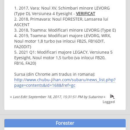
1. 2017, Vara: Noul XV, Schimbari minore LEVORG
(Type D), Versiunea 4 Eyesight -
VERIFICAT
2. 2018, Primavara: Noul FORESTER, Lansarea lui
ASCENT
3. 2018, Toamna: Modificari minore LEVORG (Type E)
4. 2019, Toamna: Modificari majore LEVORG, WRX,
Noul motor 1,8 turbo (va inlocui FB25, FB16DIT,
FA20DIT)
5. 2021 Q1: Modificari majore LEGACY, Versiunea 5
Eyesight, Noul motor 1,5 turbo (va inlocui FB20,
FB16, FA20)
Sursa (din Chrome am tradus in romana):
http://www.chubu-jihan.com/subaru/news_list.php?
page=contents&id=168&fref=gc
«
Last Edit: September 18, 2017, 15:31:51 PM by Subarino
»
Logged
Forester