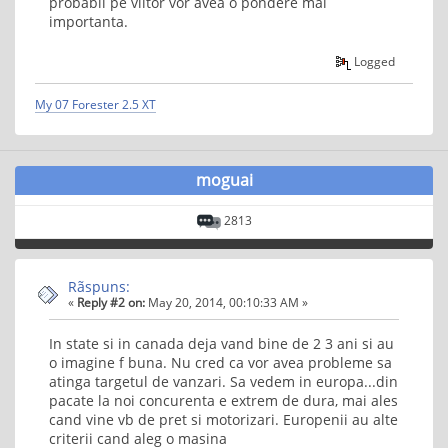
probabil pe viitor vor avea o pondere mai
importanta.
Logged
My 07 Forester 2.5 XT
moguai
2813
Rãspuns:
«
Reply #2 on:
May 20, 2014, 00:10:33 AM »
In state si in canada deja vand bine de 2 3 ani si au
o imagine f buna. Nu cred ca vor avea probleme sa
atinga targetul de vanzari. Sa vedem in europa...din
pacate la noi concurenta e extrem de dura, mai ales
cand vine vb de pret si motorizari. Europenii au alte
criterii cand aleg o masina