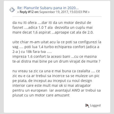
Re: Planurile Subaru pana in 2020...
«
Reply #12 on:
September 19, 2017, 15:03:03 PM »
da nu iti ofera ....dar iti da un motor destul de
fasnet ....adica 1.0 T ala dezvolta un cuplu mai
mare decat 1,6 aspirat ...aproape cat ala de 2.0.
uite chiar m-am uitat acu la ce poti sa configurezi la
vag .... poti lua 1,4 turbo echiparea confort (adica a
2-a ) cu 18k fara tva .....
impreza 1.6 confort la aceasi bani ...cu ce masina
te-ai distra mai bine pe un drum virajat de munte ?
nu vreau sa zic ca una e mai buna ca cealalta .... ce
zic eu e ca ar trebui sa incerce sa se muleze un pic
pe piata, de inceput au inceput cu noul design
interior care este mult mai ok si mai atragator
pentru un european iar avantajul AWD ar trebui sa
plusat cu un motor care amuzant
Logged