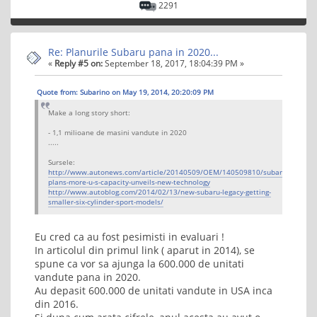
2291
Re: Planurile Subaru pana in 2020...
«
Reply #5 on:
September 18, 2017, 18:04:39 PM »
Quote from: Subarino on May 19, 2014, 20:20:09 PM
Make a long story short:
- 1,1 milioane de masini vandute in 2020
.....
Sursele:
http://www.autonews.com/article/20140509/OEM/140509810/subaru-
plans-more-u-s-capacity-unveils-new-technology
http://www.autoblog.com/2014/02/13/new-subaru-legacy-getting-
smaller-six-cylinder-sport-models/
Eu cred ca au fost pesimisti in evaluari !
In articolul din primul link ( aparut in 2014), se
spune ca vor sa ajunga la 600.000 de unitati
vandute pana in 2020.
Au depasit 600.000 de unitati vandute in USA inca
din 2016.