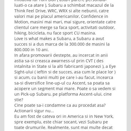
luati-o ca atare ), Subaru a schimbat macazul de la
Think Feel Drive, WRC, WRX si alte nebunii, catre
valori mai pe placul americanilor, Confidence in
Motion, masini mai mari, mai sigure, orientate catre
clientul care merge sa faca sport, activitati outdoor,
hiking, bicicleta, nu face sport CU masina.
Love is what makes a Subaru, a Subaru a avut
succes si a dus marca de la 300.000 de masini la
800.000 in 10 ani.
In afara promovarii destepte, au incercat in anii
astia sa-si creasca awarness-ul prin CVT ( des
intalnita in State si la alti fabricanti japonezi ), a Eye
Sight-ului ( ieftin si de succes, asa cum le place lor )
si acum, cu banii multi pe care i-au facut, incearca
sa-si diversifice line-up-ul cu Ascent, sa poata sa
acopere un segment mai mare. Poate o sa vedem si
un Pick-up Subaru, pe platforma Ascent-ului, cine
stie?
Cine poate sa-i condamne ca au procedat asa?
Actionarii sigur nu...
Eu am fost de cateva ori in America si in New York,
spre exemplu, este chiar socant, vezi Subaru pe
toate drumurile. Realmente, sunt mai multe decat