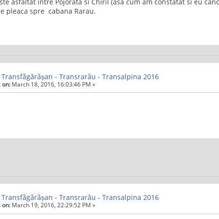
te asfaltat intre Pojorata si Chiril (asa cum am constatat si eu ca
re pleaca spre cabana Rarau.
 Transfãgãrãșan - Transrarãu - Transalpina 2016
 on:
March 18, 2016, 16:03:46 PM »
 Transfãgãrãșan - Transrarãu - Transalpina 2016
 on:
March 19, 2016, 22:29:52 PM »