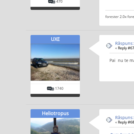
470
forester 2.0x fore
UXE
Rãspuns:
«
Reply #67
Pai nu te ma
1740
Heliotropus
Rãspuns:
«
Reply #68