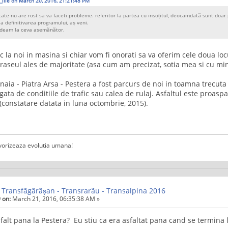
_ilie on March 20, 2016, 21:21:48 PM
ate nu are rost sa va faceti probleme. referitor la partea cu insoțitul, deocamdatã sunt doar 
la definitivarea programului, aș veni.
ndeam la ceva asemãnãtor.
loc la noi in masina si chiar vom fi onorati sa va oferim cele doua loc
raseul ales de majoritate (asa cum am precizat, sotia mea si cu m
inaia - Piatra Arsa - Pestera a fost parcurs de noi in toamna trecut
ata de conditiile de trafic sau calea de rulaj. Asfaltul este proaspa
(constatare datata in luna octombrie, 2015).
vorizeaza evolutia umana!
 Transfãgãrãșan - Transrarãu - Transalpina 2016
 on:
March 21, 2016, 06:35:38 AM »
falt pana la Pestera? Eu stiu ca era asfaltat pana cand se termina 