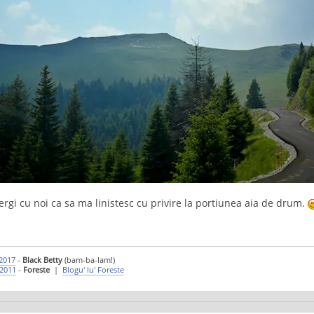
ergi cu noi ca sa ma linistesc cu privire la portiunea aia de drum.
Y2017
-
Black Betty
(bam-ba-lam!)
Y2011
-
Foreste
|
Blogu' lu' Foreste