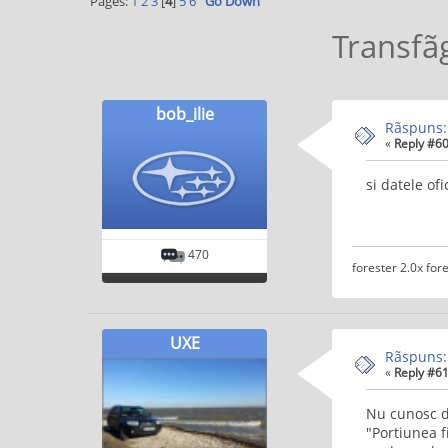
Pages:
1
2
3
[
4
]
5
6
Go Down
Transfã
bob_ilie
Rãspuns:
«
Reply #60
si datele ofi
470
forester 2.0x fore
UXE
Rãspuns:
«
Reply #61
Nu cunosc dr
"Portiunea f