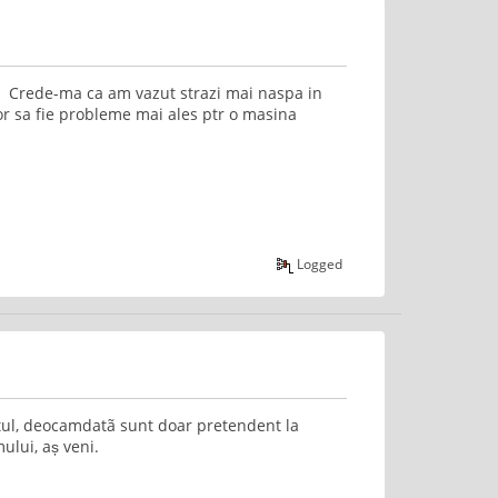
e? Crede-ma ca am vazut strazi mai naspa in
 or sa fie probleme mai ales ptr o masina
Logged
țitul, deocamdatã sunt doar pretendent la
ului, aș veni.