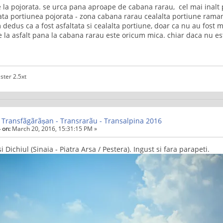
 la pojorata. se urca pana aproape de cabana rarau, cel mai inalt p
tata portiunea pojorata - zona cabana rarau cealalta portiune raman
dedus ca a fost asfaltata si cealalta portiune, doar ca nu au fost m
 la asfalt pana la cabana rarau este oricum mica. chiar daca nu es
ster 2.5xt
 Transfãgãrãșan - Transrarãu - Transalpina 2016
 on:
March 20, 2016, 15:31:15 PM »
i Dichiul (Sinaia - Piatra Arsa / Pestera). Ingust si fara parapeti.