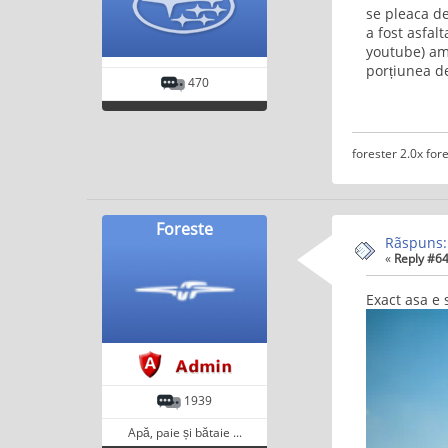
se pleaca de
a fost asfal
youtube) am 
porțiunea de
470
forester 2.0x fore
Foreste
Rãspuns:
«
Reply #64
Exact asa e s
1939
Apă, paie și bătaie ...