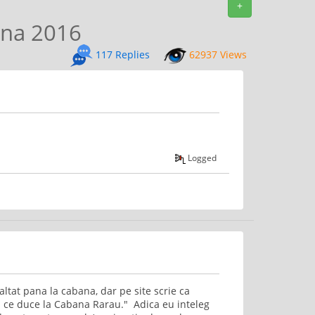
+
ina 2016
117 Replies
62937 Views
Logged
tat pana la cabana, dar pe site scrie ca
ul ce duce la Cabana Rarau." Adica eu inteleg