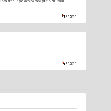
nd am trecut pe acolo) mai putin drumul
Logged
Logged