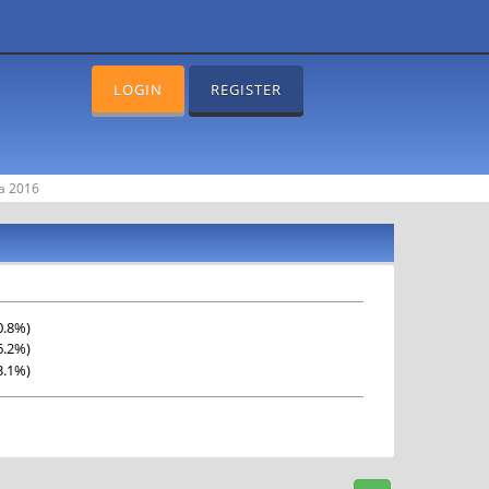
LOGIN
REGISTER
na 2016
0.8%)
6.2%)
3.1%)