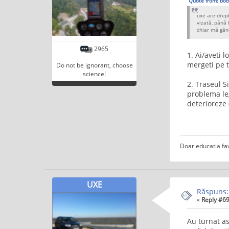
Quote from: bob
uxe are drept
vizatã, pânã 
chiar mã gâ
2965
1. Ai/aveti 
mergeti pe t
Do not be ignorant, choose
science!
2. Traseul S
problema leg
deterioreze 
Doar educatia fa
UXE
Rãspuns:
«
Reply #69
Au turnat as