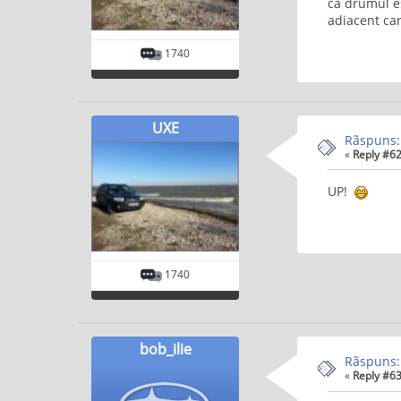
ca drumul es
adiacent ca
1740
UXE
Rãspuns:
«
Reply #62
UP!
1740
bob_ilie
Rãspuns:
«
Reply #63