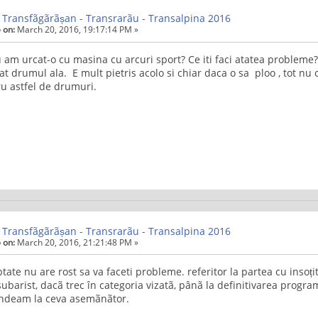
 Transfãgãrãșan - Transrarãu - Transalpina 2016
 on:
March 20, 2016, 19:17:14 PM »
 am urcat-o cu masina cu arcuri sport? Ce iti faci atatea problem
at drumul ala. E mult pietris acolo si chiar daca o sa ploo , tot nu
ru astfel de drumuri.
 Transfãgãrãșan - Transrarãu - Transalpina 2016
 on:
March 20, 2016, 21:21:48 PM »
tate nu are rost sa va faceti probleme. referitor la partea cu inso
subarist, dacã trec în categoria vizatã, pânã la definitivarea program
ndeam la ceva asemãnãtor.