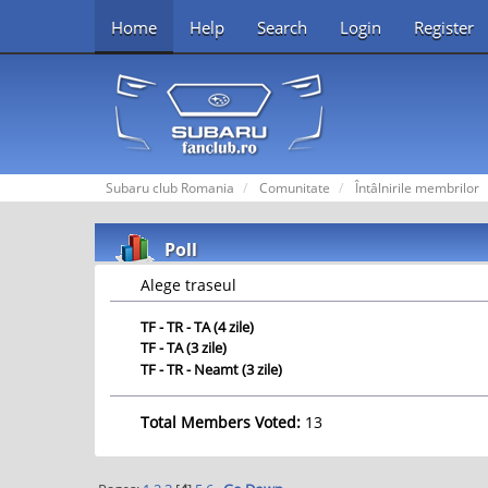
Home
Help
Search
Login
Register
Subaru club Romania
Comunitate
Întâlnirile membrilor
Poll
Alege traseul
TF - TR - TA (4 zile)
TF - TA (3 zile)
TF - TR - Neamt (3 zile)
Total Members Voted:
13