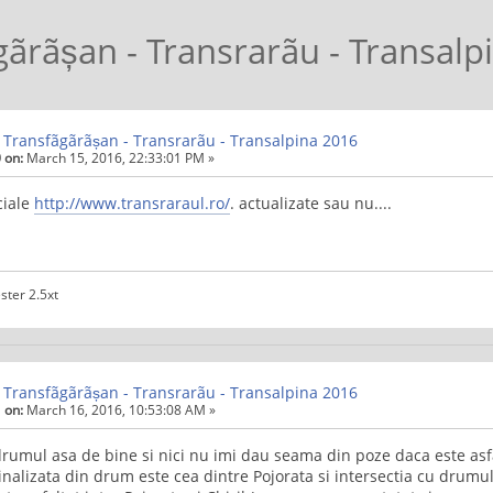
gãrãșan - Transrarãu - Transalp
 Transfãgãrãșan - Transrarãu - Transalpina 2016
 on:
March 15, 2016, 22:33:01 PM »
ciale
http://www.transraraul.ro/
. actualizate sau nu....
ster 2.5xt
 Transfãgãrãșan - Transrarãu - Transalpina 2016
 on:
March 16, 2016, 10:53:08 AM »
umul asa de bine si nici nu imi dau seama din poze daca este asfal
inalizata din drum este cea dintre Pojorata si intersectia cu drum