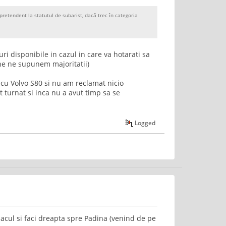
pretendent la statutul de subarist, dacã trec în categoria
uri disponibile in cazul in care va hotarati sa
ine ne supunem majoritatii)
a cu Volvo S80 si nu am reclamat nicio
t turnat si inca nu a avut timp sa se
Logged
lacul si faci dreapta spre Padina (venind de pe