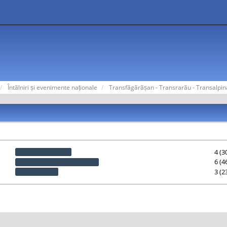
Întãlniri și evenimente naționale
Transfãgãrãșan - Transrarãu - Transalpi
4 (3
6 (4
3 (2