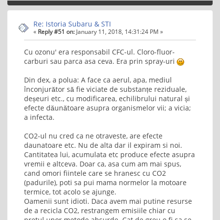
Re: Istoria Subaru & STI
«
Reply #51 on:
January 11, 2018, 14:31:24 PM »
Cu ozonu' era responsabil CFC-ul. Cloro-fluor-
carburi sau parca asa ceva. Era prin spray-uri
Din dex, a polua: A face ca aerul, apa, mediul
înconjurător să fie viciate de substanțe reziduale,
deșeuri etc., cu modificarea, echilibrului natural și
efecte dăunătoare asupra organismelor vii; a vicia;
a infecta.
CO2-ul nu cred ca ne otraveste, are efecte
daunatoare etc. Nu de alta dar il expiram si noi.
Cantitatea lui, acumulata etc produce efecte asupra
vremii e altceva. Doar ca, asa cum am mai spus,
cand omori fiintele care se hranesc cu CO2
(padurile), poti sa pui mama normelor la motoare
termice, tot acolo se ajunge.
Oamenii sunt idioti. Daca avem mai putine resurse
de a recicla CO2, restrangem emisiile chiar cu
pretul unor metode absurde. Cat de greu o fi sa se