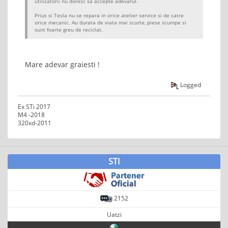
utilizatorii nu doresc sa accepte adevarul.
Prius si Tesla nu se repara in orice atelier service si de catre
orice mecanic. Au durata de viata mai scurte, piese scumpe si
sunt foarte greu de reciclat.
Mare adevar graiesti !
Logged
Ex STi 2017
M4 -2018
320xd-2011
STI
2152
Uatzi