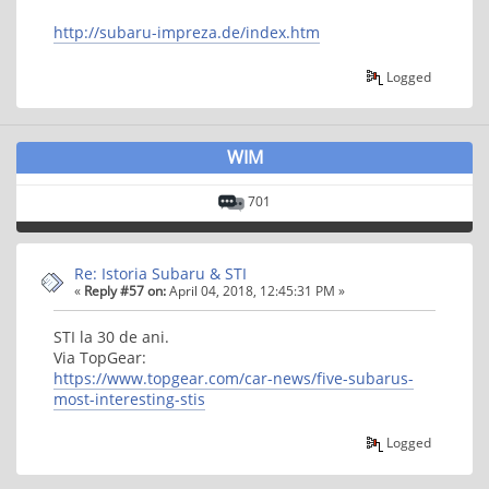
http://subaru-impreza.de/index.htm
Logged
WIM
701
Re: Istoria Subaru & STI
«
Reply #57 on:
April 04, 2018, 12:45:31 PM »
STI la 30 de ani.
Via TopGear:
https://www.topgear.com/car-news/five-subarus-
most-interesting-stis
Logged