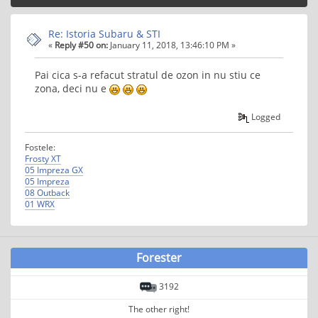
Re: Istoria Subaru & STI
«
Reply #50 on:
January 11, 2018, 13:46:10 PM »
Pai cica s-a refacut stratul de ozon in nu stiu ce
zona, deci nu e
Logged
Fostele:
Frosty XT
05 Impreza GX
05 Impreza
08 Outback
01 WRX
Forester
3192
The other right!