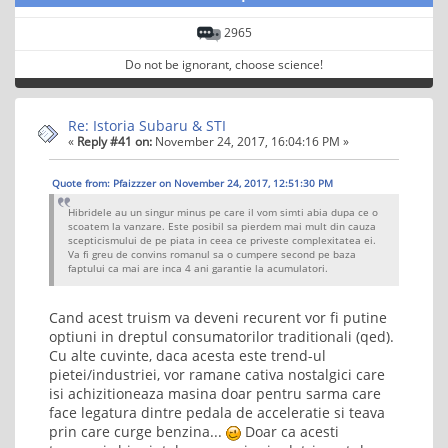
2965
Do not be ignorant, choose science!
Re: Istoria Subaru & STI
«
Reply #41 on:
November 24, 2017, 16:04:16 PM »
Quote from: Pfaizzzer on November 24, 2017, 12:51:30 PM
Hibridele au un singur minus pe care il vom simti abia dupa ce o
scoatem la vanzare. Este posibil sa pierdem mai mult din cauza
scepticismului de pe piata in ceea ce priveste complexitatea ei.
Va fi greu de convins romanul sa o cumpere second pe baza
faptului ca mai are inca 4 ani garantie la acumulatori.
Cand acest truism va deveni recurent vor fi putine
optiuni in dreptul consumatorilor traditionali (qed).
Cu alte cuvinte, daca acesta este trend-ul
pietei/industriei, vor ramane cativa nostalgici care
isi achizitioneaza masina doar pentru sarma care
face legatura dintre pedala de acceleratie si teava
prin care curge benzina...
Doar ca acesti