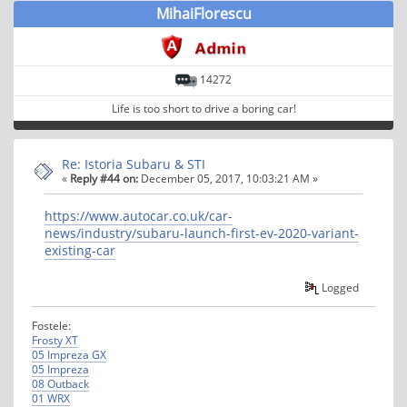
MihaiFlorescu
14272
Life is too short to drive a boring car!
Re: Istoria Subaru & STI
«
Reply #44 on:
December 05, 2017, 10:03:21 AM »
https://www.autocar.co.uk/car-
news/industry/subaru-launch-first-ev-2020-variant-
existing-car
Logged
Fostele:
Frosty XT
05 Impreza GX
05 Impreza
08 Outback
01 WRX