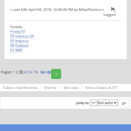
«
Last Edit: April 04, 2018, 16:06:06 PM by MihaiFlorescu
»
Logged
Fostele:
Frosty XT
05 Impreza GX
05 Impreza
08 Outback
01 WRX
Pages:
1
2
[
3
]
4
5
6
7
8
Go Up
+
Subaru club Romania
Diverse
Știri auto
Istoria Subaru & STI
Jump to: