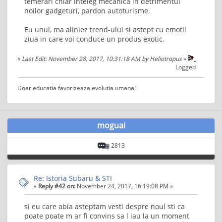
temerari chiar inteleg mecanica in detrimentul
noilor gadgeturi, pardon autoturisme.
Eu unul, ma aliniez trend-ului si astept cu emotii
ziua in care voi conduce un produs exotic.
«
Last Edit: November 28, 2017, 10:31:18 AM by Heliotropus
»
Logged
Doar educatia favorizeaza evolutia umana!
moguai
2813
Re: Istoria Subaru & STI
«
Reply #42 on:
November 24, 2017, 16:19:08 PM »
si eu care abia asteptam vesti despre noul sti ca
poate poate m ar fi convins sa l iau la un moment