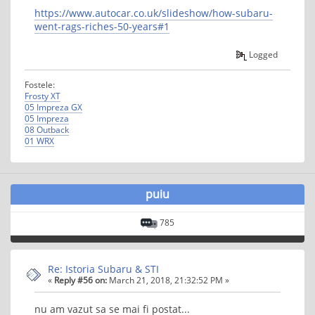
https://www.autocar.co.uk/slideshow/how-subaru-
went-rags-riches-50-years#1
Logged
Fostele:
Frosty XT
05 Impreza GX
05 Impreza
08 Outback
01 WRX
puiu
785
Re: Istoria Subaru & STI
«
Reply #56 on:
March 21, 2018, 21:32:52 PM »
nu am vazut sa se mai fi postat...