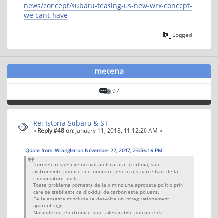
news/concept/subaru-teasing-us-new-wrx-concept-
we-cant-have
Logged
mecena
97
Re: Istoria Subaru & STI
«
Reply #48 on:
January 11, 2018, 11:12:20 AM »
Quote from: Wrangler on November 22, 2017, 23:56:16 PM
Normele respective nu mai au legatura cu stiinta, sunt
instrumente politice si economice pentru a stoarce bani de la
consumatorii finali.
Toata problema porneste de la o minciuna aprobata politic prin
care se stabileste ca dioxidul de carbon este poluant.
De la aceasta minciuna se dezvolta un intreg rationament
aparent logic.
Masinile noi, electronice, sunt adevaratele poluante dar