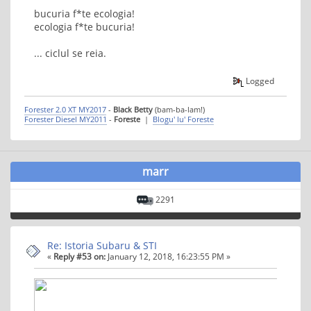
bucuria f*te ecologia!
ecologia f*te bucuria!
... ciclul se reia.
Logged
Forester 2.0 XT MY2017
-
Black Betty
(bam-ba-lam!)
Forester Diesel MY2011
-
Foreste
|
Blogu' lu' Foreste
marr
2291
Re: Istoria Subaru & STI
«
Reply #53 on:
January 12, 2018, 16:23:55 PM »