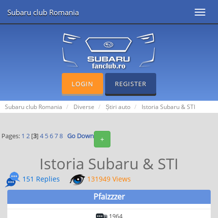
Subaru club Romania
Toggl
navig
LOGIN
REGISTER
Subaru club Romania
Diverse
Știri auto
Istoria Subaru & STI
Pages:
1
2
[
3
]
4
5
6
7
8
Go Down
+
Istoria Subaru & STI
151 Replies
131949 Views
Pfaizzzer
1964