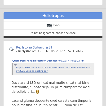
Heliotropus
2965
Do not be ignorant, choose science!
Re: Istoria Subaru & STI
«
Reply #45 on:
December 05, 2017, 10:52:39 AM »
Quote from: MihaiFlorescu on December 05, 2017, 10:03:21 AM
https://www.autocar.co.uk/car-news/industry/subaru-launch-first-
ev-2020-variant-existing-car
Daca are si LED-uri, cat mai multe si cat mai bine
distribuite, cunosc deja un prim cumparator avid
de sclipiciuri...
Lasand gluma deoparte cred ca este cam timpurie
noua masina, cel putin pentru Europa de Est