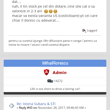
dat....
nah, il tin stock pe cel din dotare, cine stie cat o sa
valoreze in 2-3 ani
macar va exista varianta US (costisitoare) pt cei care
chiar il doresc cu adevarat....
Logged
pentru ca sunetul ajunge /din difuzoare pana-n sange / pentru ca
inima ta moare / atunci cand sunetul dispare.
MihaiFlorescu
14272
Life is too short to drive a boring car!
Re: Istoria Subaru & STI
«
Reply #43 on:
November 28, 2017, 09:46:45 AM »