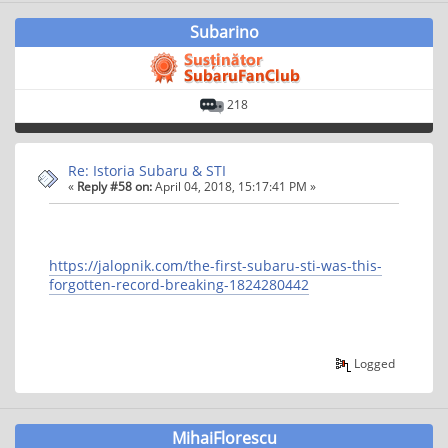
Subarino
218
Re: Istoria Subaru & STI
«
Reply #58 on:
April 04, 2018, 15:17:41 PM »
https://jalopnik.com/the-first-subaru-sti-was-this-
forgotten-record-breaking-1824280442
Logged
MihaiFlorescu