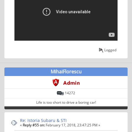
Logged
MihaiFlorescu
14272
Life is too short to drive a boring car!
Re: Istoria Subaru & STI
«
Reply #55 on:
February 17, 2018, 23:47:25 PM »