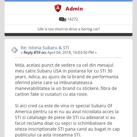
14272
Life is too short to drive a boring car!
Re: Istoria Subaru & STI
«
Reply #59 on:
April 04, 2018, 16:03:50 PM »
Mda, acelasi punct de vedere ca cel din mesajul
meu catre Subaru USA in postarea lor cu STi 30
years. Adica, au ajuns de la brand de performanta
oferind piese care sa imbunatateasca
manevrabilitatea la un brand cu stickere, fibra de
carbon fake si cusaturi cu ata rosie.
Si aici cred ca este de vina in special Subaru Of
America pentru ca ei nu au avut niciodata acces la
STi si cataloage de piese de STi cu adevarat si au
facut reclama doar cu sepci si schimbatoare de
viteza inscriptionate STI pana cand au bagat in cap
publicului ca asta inseamna STi.