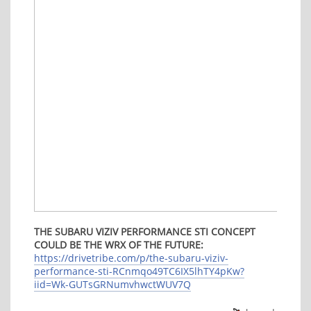
THE SUBARU VIZIV PERFORMANCE STI CONCEPT
COULD BE THE WRX OF THE FUTURE:
https://drivetribe.com/p/the-subaru-viziv-
performance-sti-RCnmqo49TC6IX5lhTY4pKw?
iid=Wk-GUTsGRNumvhwctWUV7Q