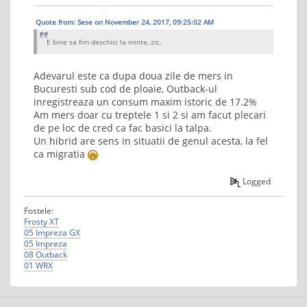
Quote from: Sese on November 24, 2017, 09:25:02 AM
E bine sa fim deschisi la minte, zic.
Adevarul este ca dupa doua zile de mers in
Bucuresti sub cod de ploaie, Outback-ul
inregistreaza un consum maxim istoric de 17.2%
Am mers doar cu treptele 1 si 2 si am facut plecari
de pe loc de cred ca fac basici la talpa.
Un hibrid are sens in situatii de genul acesta, la fel
ca migratia
Logged
Fostele:
Frosty XT
05 Impreza GX
05 Impreza
08 Outback
01 WRX