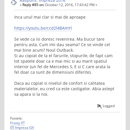
Rãspuns: Impreza 2016
«
Reply #85 on:
October 12, 2016, 17:43:42 PM »
Inca unul mai clar si mai de aproape
https://youtu.be/ccd2l4BAmYI
Se vede ca isi doresc revenirea. Ma bucur tare
pentru asta. Cum imi dau seama? Ce se vinde cel
mai bine acum? Noul Outback.
Si au copiat de la el farurile, stopurile, de fapt cam
tot spatele doar ca e mai mic si au marit spatiul
interior (un fel de Mercedes S, E si C care arata la
fel doar ca sunt de dimensiuni diferite).
Daca au copiat si nivelul de confort si calitatea
materialelor, eu cred ca este castigator. Abia astept
sa apara si la noi.
Logged
Fostele:
Frosty XT
05 Impreza GX