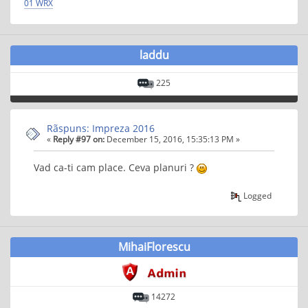
01 WRX
laddu
225
Rãspuns: Impreza 2016
«
Reply #97 on:
December 15, 2016, 15:35:13 PM »
Vad ca-ti cam place. Ceva planuri ?
Logged
MihaiFlorescu
14272