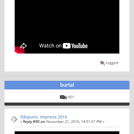
Logged
burtal
451
Rãspuns: Impreza 2016
«
Reply #90 on:
November 21, 2016, 14:51:57 PM »