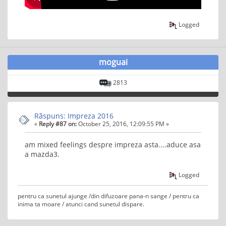
Logged
moguai
2813
Rãspuns: Impreza 2016
«
Reply #87 on:
October 25, 2016, 12:09:55 PM »
am mixed feelings despre impreza asta....aduce asa
a mazda3.
Logged
pentru ca sunetul ajunge /din difuzoare pana-n sange / pentru ca
inima ta moare / atunci cand sunetul dispare.