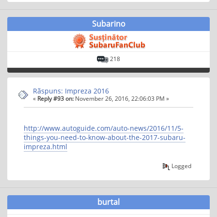
Subarino
218
Rãspuns: Impreza 2016
«
Reply #93 on:
November 26, 2016, 22:06:03 PM »
http://www.autoguide.com/auto-news/2016/11/5-
things-you-need-to-know-about-the-2017-subaru-
impreza.html
Logged
burtal