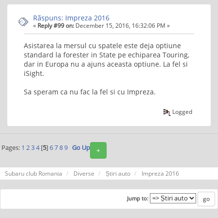
Rãspuns: Impreza 2016
«
Reply #99 on:
December 15, 2016, 16:32:06 PM »
Asistarea la mersul cu spatele este deja optiune
standard la forester in State pe echiparea Touring,
dar in Europa nu a ajuns aceasta optiune. La fel si
iSight.
Sa speram ca nu fac la fel si cu Impreza.
Logged
Pages:
1
2
3
4
[
5
]
6
7
8
9
Go Up
+
Subaru club Romania
Diverse
Știri auto
Impreza 2016
Jump to: