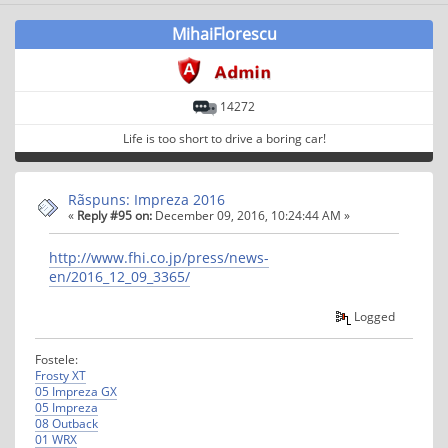
MihaiFlorescu
14272
Life is too short to drive a boring car!
Rãspuns: Impreza 2016
«
Reply #95 on:
December 09, 2016, 10:24:44 AM »
http://www.fhi.co.jp/press/news-
en/2016_12_09_3365/
Logged
Fostele:
Frosty XT
05 Impreza GX
05 Impreza
08 Outback
01 WRX