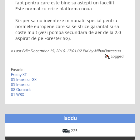
fapt pentru care este bine sa astepti un facelift.
Este normal cu orice platforma noua.
Si sper sa nu inventeze minunatii special pentru
normele europene care sa se strice garantat si sa
coste mult (vezi pompa secundara de aer de la 2.0
aspirat de pe Forester SG).
«
Last Edit: December 15, 2016, 17:01:02 PM by MihaiFlorescu
»
Logged
Fostele:
Frosty XT
05 Impreza GX
05 Impreza
08 Outback
01 WRX
laddu
225