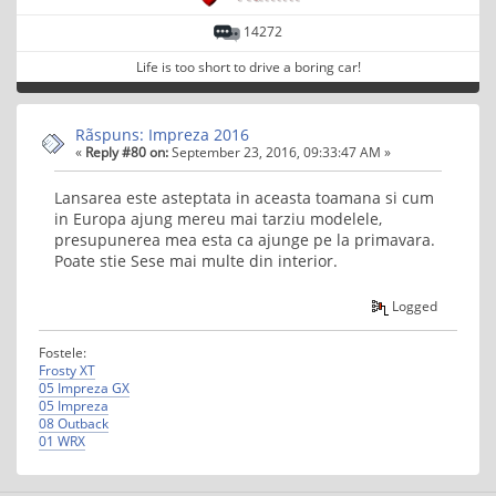
14272
Life is too short to drive a boring car!
Rãspuns: Impreza 2016
«
Reply #80 on:
September 23, 2016, 09:33:47 AM »
Lansarea este asteptata in aceasta toamana si cum
in Europa ajung mereu mai tarziu modelele,
presupunerea mea esta ca ajunge pe la primavara.
Poate stie Sese mai multe din interior.
Logged
Fostele:
Frosty XT
05 Impreza GX
05 Impreza
08 Outback
01 WRX