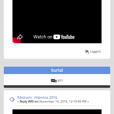
Logged
burtal
451
Rãspuns: Impreza 2016
«
Reply #89 on:
November 14, 2016, 12:19:49 PM »