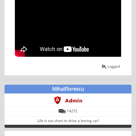
Logged
MihaiFlorescu
14272
Life is too short to drive a boring car!