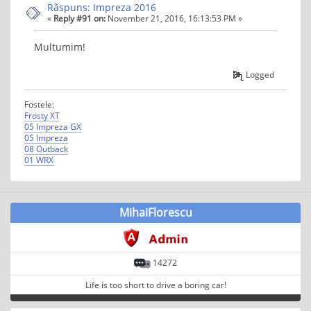
Rãspuns: Impreza 2016
«
Reply #91 on:
November 21, 2016, 16:13:53 PM »
Multumim!
Logged
Fostele:
Frosty XT
05 Impreza GX
05 Impreza
08 Outback
01 WRX
MihaiFlorescu
14272
Life is too short to drive a boring car!