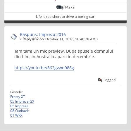
14272
Life is too short to drive a boring car!
Rãspuns: Impreza 2016
«
Reply #82 on:
October 11, 2016, 10:46:28 AM »
Tam tam! Un mic preview. Dupa spusele domnului
din film, in Australia apare in decembrie.
https://youtu.be/862gvwn988g
Logged
Fostele:
Frosty XT
05 Impreza GX
05 Impreza
08 Outback
01 WRX