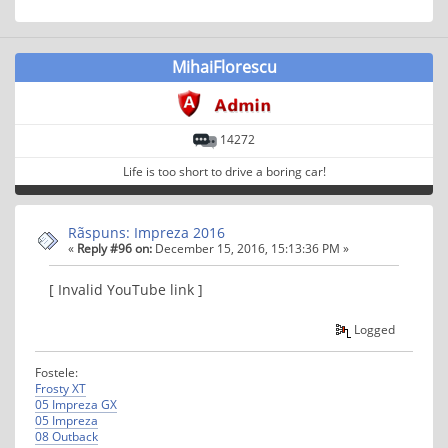
MihaiFlorescu
14272
Life is too short to drive a boring car!
Rãspuns: Impreza 2016
«
Reply #96 on:
December 15, 2016, 15:13:36 PM »
[ Invalid YouTube link ]
Logged
Fostele:
Frosty XT
05 Impreza GX
05 Impreza
08 Outback