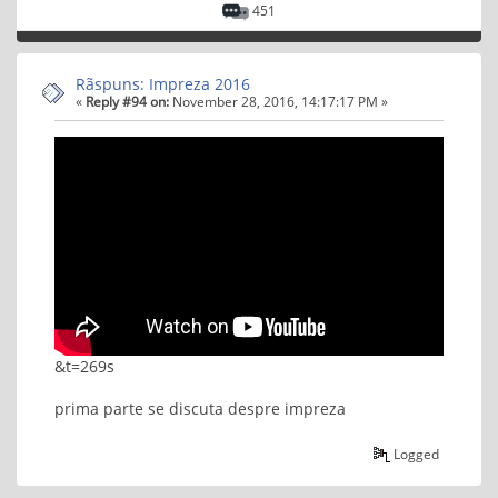
451
Rãspuns: Impreza 2016
«
Reply #94 on:
November 28, 2016, 14:17:17 PM »
&t=269s
prima parte se discuta despre impreza
Logged