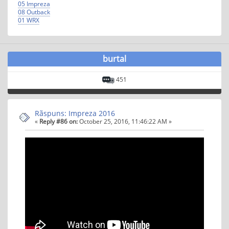
05 Impreza
08 Outback
01 WRX
burtal
451
Rãspuns: Impreza 2016
«
Reply #86 on:
October 25, 2016, 11:46:22 AM »