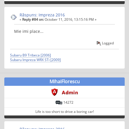
Rãspuns: Impreza 2016
«
Reply #84 on:
October 11, 2016, 13:15:16 PM »
Mie imi place...
Logged
Subaru B9 Tribeca [2006]
Subaru Impreza WRX STi [2009]
MihaiFlorescu
14272
Life is too short to drive a boring car!