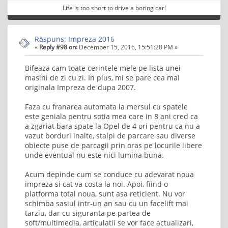
Life is too short to drive a boring car!
Răspuns: Impreza 2016
«
Reply #98 on:
December 15, 2016, 15:51:28 PM »
Bifeaza cam toate cerintele mele pe lista unei
masini de zi cu zi. In plus, mi se pare cea mai
originala Impreza de dupa 2007.
Faza cu franarea automata la mersul cu spatele
este geniala pentru sotia mea care in 8 ani cred ca
a zgariat bara spate la Opel de 4 ori pentru ca nu a
vazut borduri inalte, stalpi de parcare sau diverse
obiecte puse de parcagii prin oras pe locurile libere
unde eventual nu este nici lumina buna.
Acum depinde cum se conduce cu adevarat noua
impreza si cat va costa la noi. Apoi, fiind o
platforma total noua, sunt asa reticient. Nu vor
schimba sasiul intr-un an sau cu un facelift mai
tarziu, dar cu siguranta pe partea de
soft/multimedia, articulatii se vor face actualizari,