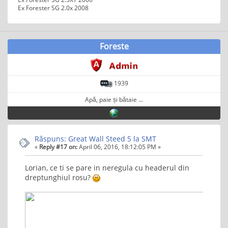
Ex Forester SG 2.0x 2008
Foreste
1939
Apă, paie și bătaie ...
Rãspuns: Great Wall Steed 5 la SMT
«
Reply #17 on:
April 06, 2016, 18:12:05 PM »
Lorian, ce ti se pare in neregula cu headerul din
dreptunghiul rosu?