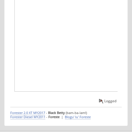
Logged
Forester 2.0 XT MY2017
-
Black Betty
(bam-ba-lam!)
Forester Diesel MY2011
-
Foreste
|
Blogu' lu' Foreste