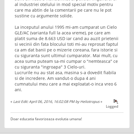
al industriei otelului in mod special motiv pentru
care ma abtin de la comentarii pe care nu le pot
sustine cu argumente solide.
La inceputul anului 1995 mi-am cumparat un Cielo
GLE/AC (varianta full la acea vreme), pe care am
platit suma de 8.663 USD iar cand au auzit prietenii
si vecinii din fata blocului toti mi-au reprosat faptul
ca am dat banii pe o mizerie coreana, fara istorie si
cu siguranta sunt ultimul cumparator. Mai mult, cu
acea suma puteam sa-mi cumpar o "nemteasca" ce
cu siguranta "ingroapa" 3 Cielo-uri.
Lucrurile nu au stat asa, masina s-a dovedit fiabila
si de incredere. Am vandut-o dupa 4 ani
cumnatului meu care a mai exploatat-o inca vreo 6
ani.
«
Last Edit: April 06, 2016, 16:02:08 PM by Heliotropus
»
Logged
Doar educatia favorizeaza evolutia umana!