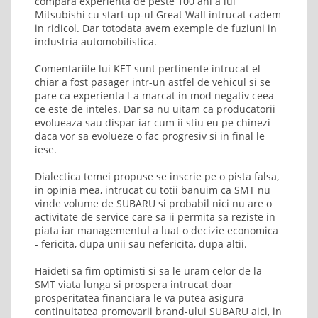
compara experienta de peste 100 ani a lui
Mitsubishi cu start-up-ul Great Wall intrucat cadem
in ridicol. Dar totodata avem exemple de fuziuni in
industria automobilistica.
Comentariile lui KET sunt pertinente intrucat el
chiar a fost pasager intr-un astfel de vehicul si se
pare ca experienta l-a marcat in mod negativ ceea
ce este de inteles. Dar sa nu uitam ca producatorii
evolueaza sau dispar iar cum ii stiu eu pe chinezi
daca vor sa evolueze o fac progresiv si in final le
iese.
Dialectica temei propuse se inscrie pe o pista falsa,
in opinia mea, intrucat cu totii banuim ca SMT nu
vinde volume de SUBARU si probabil nici nu are o
activitate de service care sa ii permita sa reziste in
piata iar managementul a luat o decizie economica
- fericita, dupa unii sau nefericita, dupa altii.
Haideti sa fim optimisti si sa le uram celor de la
SMT viata lunga si prospera intrucat doar
prosperitatea financiara le va putea asigura
continuitatea promovarii brand-ului SUBARU aici, in