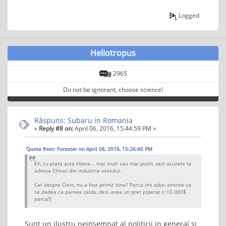
Logged
Heliotropus
2965
Do not be ignorant, choose science!
Rãspuns: Subaru in Romania
«
Reply #8 on:
April 06, 2016, 15:44:59 PM »
Quote from: Forester on April 06, 2016, 15:26:45 PM
Eh, cu piata asta libera... mai mult sau mai putin, vezi acuzele la
adresa Chinei din industria otelului.
Cat despre Cielo, nu a fost primit bine? Parca imi aduc aminte ca
se dadea ca painea calda, desi avea un pret piperat (~15.000$
parca?)
Sunt un ilustru neinsemnat al politicii in general si