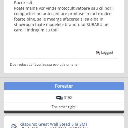
Bucuresti.
Poate maine vor vinde motocultivatoare sau cilindrii
compactori ori autosanitare produse in tari exotice -
foarte bine, sa le mearga afacerea si sa aiba in
showroom toate modelele brand-ului SUBARU pe
care il indragim cu totii.
Logged
Doar educatia favorizeaza evolutia umana!
Forester
3192
The other right!
Rãspuns: Great Wall Steed 5 la SMT