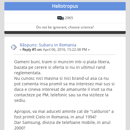
Heliotropus
2965
Do not be ignorant, choose science!
Rãspuns: Subaru in Romania
«
Reply #5 on:
April 06, 2016, 15:22:38 PM »
Oameni buni, traim si muncim intr-o piata libera,
bazata pe cerere si oferta si nu in ultimul rand
reglementata.
Nu cunosc nici masina si nici brand-ul asa ca nu
pot comenta insa promit sa ma interesez mai sus si
daca e cineva interesat de amanunte il invit sa ma
contacteze pe PM, telefonic sau sa ma viziteze la
sediu.
Apropos, va mai aduceti aminte cat de "calduros" a
fost primit Cielo in Romania, in anul 1994?
Dar Samsung, divizia de telefoane mobile, in anul
2000?