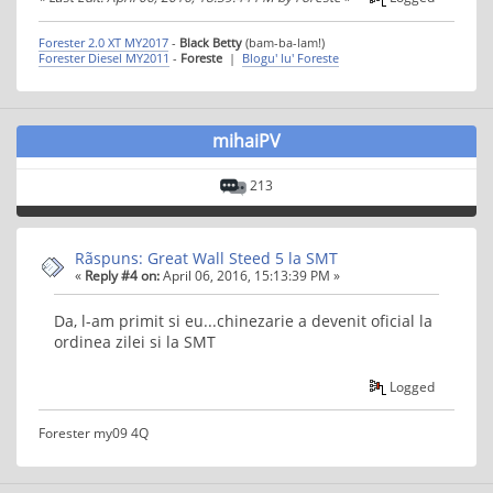
Forester 2.0 XT MY2017
-
Black Betty
(bam-ba-lam!)
Forester Diesel MY2011
-
Foreste
|
Blogu' lu' Foreste
mihaiPV
213
Rãspuns: Great Wall Steed 5 la SMT
«
Reply #4 on:
April 06, 2016, 15:13:39 PM »
Da, l-am primit si eu...chinezarie a devenit oficial la
ordinea zilei si la SMT
Logged
Forester my09 4Q