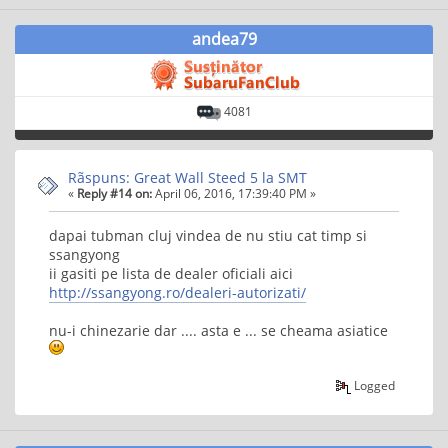
andea79
4081
Rãspuns: Great Wall Steed 5 la SMT
«
Reply #14 on:
April 06, 2016, 17:39:40 PM »
dapai tubman cluj vindea de nu stiu cat timp si
ssangyong
ii gasiti pe lista de dealer oficiali aici
http://ssangyong.ro/dealeri-autorizati/
nu-i chinezarie dar .... asta e ... se cheama asiatice
Logged