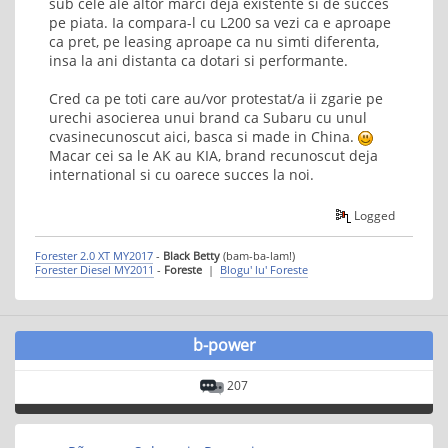
sub cele ale altor marci deja existente si de succes
pe piata. Ia compara-l cu L200 sa vezi ca e aproape
ca pret, pe leasing aproape ca nu simti diferenta,
insa la ani distanta ca dotari si performante.
Cred ca pe toti care au/vor protestat/a ii zgarie pe
urechi asocierea unui brand ca Subaru cu unul
cvasinecunoscut aici, basca si made in China.
Macar cei sa le AK au KIA, brand recunoscut deja
international si cu oarece succes la noi.
Logged
Forester 2.0 XT MY2017
-
Black Betty
(bam-ba-lam!)
Forester Diesel MY2011
-
Foreste
|
Blogu' lu' Foreste
b-power
207