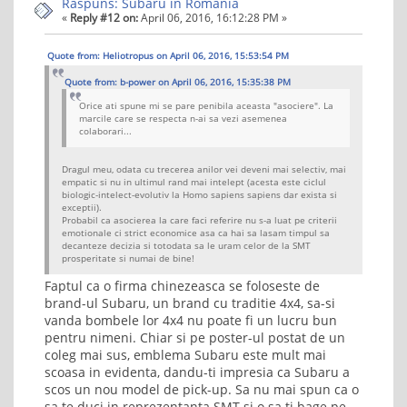
Rãspuns: Subaru in Romania
«
Reply #12 on:
April 06, 2016, 16:12:28 PM »
Quote from: Heliotropus on April 06, 2016, 15:53:54 PM
Quote from: b-power on April 06, 2016, 15:35:38 PM
Orice ati spune mi se pare penibila aceasta "asociere". La
marcile care se respecta n-ai sa vezi asemenea
colaborari...
Dragul meu, odata cu trecerea anilor vei deveni mai selectiv, mai
empatic si nu in ultimul rand mai intelept (acesta este ciclul
biologic-intelect-evolutiv la Homo sapiens sapiens dar exista si
exceptii).
Probabil ca asocierea la care faci referire nu s-a luat pe criterii
emotionale ci strict economice asa ca hai sa lasam timpul sa
decanteze decizia si totodata sa le uram celor de la SMT
prosperitate si numai de bine!
Faptul ca o firma chinezeasca se foloseste de
brand-ul Subaru, un brand cu traditie 4x4, sa-si
vanda bombele lor 4x4 nu poate fi un lucru bun
pentru nimeni. Chiar si pe poster-ul postat de un
coleg mai sus, emblema Subaru este mult mai
scoasa in evidenta, dandu-ti impresia ca Subaru a
scos un nou model de pick-up. Sa nu mai spun ca o
sa te duci in reprezentanta SMT si o sa ti bage pe