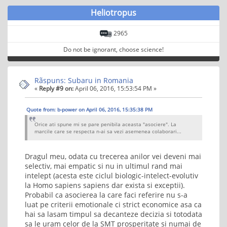
Heliotropus
2965
Do not be ignorant, choose science!
Rãspuns: Subaru in Romania
«
Reply #9 on:
April 06, 2016, 15:53:54 PM »
Quote from: b-power on April 06, 2016, 15:35:38 PM
Orice ati spune mi se pare penibila aceasta "asociere". La
marcile care se respecta n-ai sa vezi asemenea colaborari...
Dragul meu, odata cu trecerea anilor vei deveni mai
selectiv, mai empatic si nu in ultimul rand mai
intelept (acesta este ciclul biologic-intelect-evolutiv
la Homo sapiens sapiens dar exista si exceptii).
Probabil ca asocierea la care faci referire nu s-a
luat pe criterii emotionale ci strict economice asa ca
hai sa lasam timpul sa decanteze decizia si totodata
sa le uram celor de la SMT prosperitate si numai de