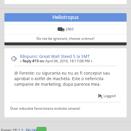
Heliotropus
2965
Do not be ignorant, choose science!
Rãspuns: Great Wall Steed 5 la SMT
«
Reply #19 on:
April 06, 2016, 18:17:08 PM »
@ Foreste: cu siguranta eu nu as fi conceput sau
aprobat o astfel de macheta. Este o nefericita
campanie de marketing, dupa parerea mea.
Logged
Doar educatia favorizeaza evolutia umana!
Pages: [
1
]
2
3
Go Up