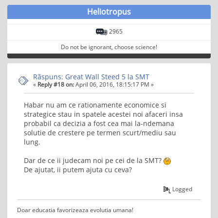
Heliotropus
2965
Do not be ignorant, choose science!
Rãspuns: Great Wall Steed 5 la SMT
«
Reply #18 on:
April 06, 2016, 18:15:17 PM »
Habar nu am ce rationamente economice si
strategice stau in spatele acestei noi afaceri insa
probabil ca decizia a fost cea mai la-ndemana
solutie de crestere pe termen scurt/mediu sau
lung.
Dar de ce ii judecam noi pe cei de la SMT?
De ajutat, ii putem ajuta cu ceva?
Logged
Doar educatia favorizeaza evolutia umana!