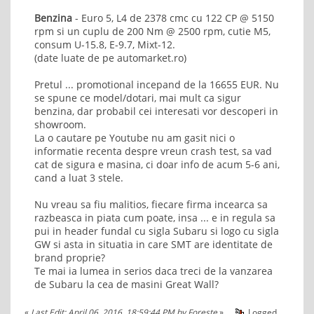
Benzina
- Euro 5, L4 de 2378 cmc cu 122 CP @ 5150
rpm si un cuplu de 200 Nm @ 2500 rpm, cutie M5,
consum U-15.8, E-9.7, Mixt-12.
(date luate de pe automarket.ro)
Pretul ... promotional incepand de la 16655 EUR. Nu
se spune ce model/dotari, mai mult ca sigur
benzina, dar probabil cei interesati vor descoperi in
showroom.
La o cautare pe Youtube nu am gasit nici o
informatie recenta despre vreun crash test, sa vad
cat de sigura e masina, ci doar info de acum 5-6 ani,
cand a luat 3 stele.
Nu vreau sa fiu malitios, fiecare firma incearca sa
razbeasca in piata cum poate, insa ... e in regula sa
pui in header fundal cu sigla Subaru si logo cu sigla
GW si asta in situatia in care SMT are identitate de
brand proprie?
Te mai ia lumea in serios daca treci de la vanzarea
de Subaru la cea de masini Great Wall?
«
Last Edit: April 06, 2016, 18:59:44 PM by Foreste
»
Logged