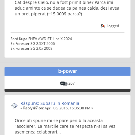
Cat despre Cielo, nu a fost primit bine? Parca imi
aduc aminte ca se dadea ca painea calda, desi avea
un pret piperat (~15.000$ parca?)
Logged
Ford Kuga FHEV AWD ST-Line X 2024
Ex Forester SG 2.5XT 2006
Ex Forester SG 2.0x 2008
b-power
207
Rãspuns: Subaru in Romania
«
Reply #7 on:
April 06, 2016, 15:35:38 PM »
Orice ati spune mi se pare penibila aceasta
"asociere". La marcile care se respecta n-ai sa vezi
asemenea colaborari...