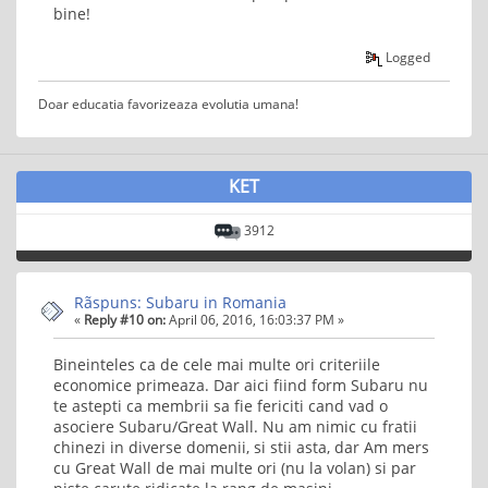
bine!
Logged
Doar educatia favorizeaza evolutia umana!
KET
3912
Rãspuns: Subaru in Romania
«
Reply #10 on:
April 06, 2016, 16:03:37 PM »
Bineinteles ca de cele mai multe ori criteriile
economice primeaza. Dar aici fiind form Subaru nu
te astepti ca membrii sa fie fericiti cand vad o
asociere Subaru/Great Wall. Nu am nimic cu fratii
chinezi in diverse domenii, si stii asta, dar Am mers
cu Great Wall de mai multe ori (nu la volan) si par