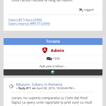
niste carute ridicate la rang de masini.
Logged
Subaru B9 Tribeca [2006]
Subaru Impreza WRX STi [2009]
Foreste
1939
Apă, paie și bătaie ...
Rãspuns: Subaru in Romania
«
Reply #11 on:
April 06, 2016, 16:04:44 PM »
Lorian, nu suporta comparatia cu Cielo dat fiind
faptul ca specs urile raportate la pret sunt cu mult