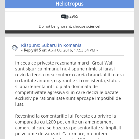
Heliotropus
2965
Do not be ignorant, choose science!
Rãspuns: Subaru in Romania
«
Reply #15 on:
April 06, 2016, 17:53:54 PM »
In ceea ce priveste rezonanta marcii Great Wall
sunt sigur ca nimanui nu-i spune nimic si iarasi
revin la teoria mea conform careia brand-ul iti ofera
o claritate anume, o garantie si consistenta, status
si apartenenta intr-o piata dominata de
competitivitate agresiva si in care deciziile bazate
exclusiv pe rationalitate sunt aproape imposibil de
luat.
Revenind la comentariile lui Foreste cu privire la
comparatia cu L200 pot emite un amendament
comercial care se bazeaza pe senioritate si implicit
pe volume de vanzari. Ca urmare, nu putem