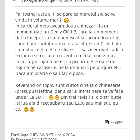
«
Reply #16 on:
April 06, 2016, 18:07:29 PM »
Pai tocmai asta e, ti se pare ca maretul zid se va
vinde in volume mari?
In cartierul meu aveam doua chinezarii la un
moment dat: un Geely CK 1.3, care la un moment
dat a inceput sa stea nemiscat iar acum doua zile
cand l-am cautat nu mai era acolo, si un CUV d-ala
cu motor mitsu. Ala e alive si ... sa zicem well, adica
e clar ca se circula frecvent cu el daca nu zilnic,
insa curge rugina pe el. La propriu. Are dare de
rugina pe caroserie, pe la imbinari, pe praguri etc.
Daca am ocazia o sa-i fac o poza.
Revenind on topic, sunt curios cine ia o chinezarie
(presupus) ieftina, dar a carui intretinere se va face
unde? La SMT?
Din trei revizii si o distributie
isi lua ala direct subaru sau L200 sau mai stiu eu
ce.
Logged
Ford Kuga FHEV AWD ST-Line X 2024
Ex Forester SG 2.5XT 2006