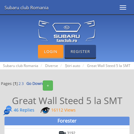
Subaru club Romania
Toggl
navig
LOGIN
REGISTER
Subaru club Romania
Diverse
Știri auto
Great Wall Steed 5 la SMT
Pages: [
1
]
2
3
Go Down
+
Great Wall Steed 5 la SMT
46 Replies
16112 Views
Forester
3192