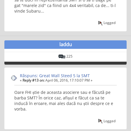
gat "marele zid" ca fiind un 4x4 veritabil, ca de... ti-l
vinde Subaru...
Logged
laddu
225
Rãspuns: Great Wall Steed 5 la SMT
«
Reply #13 on:
April 06, 2016, 17:10:07 PM »
Oare FHI știe de aceasta asociere sau e fãcutã pe
barba SMT? În orice caz, afișul e fãcut ca sa te
inducã în eroare, mai ales dacã nu știi despre ce e
vorba.
Logged