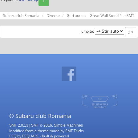
+
Subaru club Romania
Diverse
Știri auto
Great Wall Steed 5 la SMT
Jump to:
© Subaru club Romania
SMF 2.0.13
|
SMF © 2016
,
Simple Machines
Modified from a theme made by
SMF Tricks
ESQ
by
ESQUARE
- built & powered