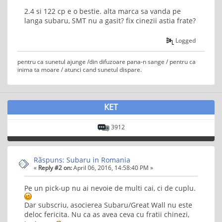
2.4 si 122 cp e o bestie. alta marca sa vanda pe
langa subaru, SMT nu a gasit? fix cinezii astia frate?
Logged
pentru ca sunetul ajunge /din difuzoare pana-n sange / pentru ca
inima ta moare / atunci cand sunetul dispare.
KET
3912
Rãspuns: Subaru in Romania
«
Reply #2 on:
April 06, 2016, 14:58:40 PM »
Pe un pick-up nu ai nevoie de multi cai, ci de cuplu.
Dar subscriu, asocierea Subaru/Great Wall nu este
deloc fericita. Nu ca as avea ceva cu fratii chinezi,