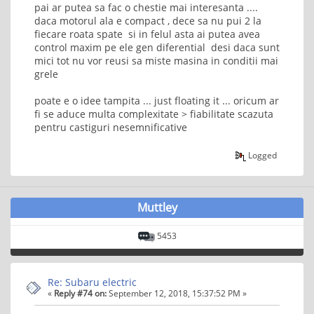
pai ar putea sa fac o chestie mai interesanta ....
daca motorul ala e compact , dece sa nu pui 2 la
fiecare roata spate si in felul asta ai putea avea
control maxim pe ele gen diferential desi daca sunt
mici tot nu vor reusi sa miste masina in conditii mai
grele
poate e o idee tampita ... just floating it ... oricum ar
fi se aduce multa complexitate > fiabilitate scazuta
pentru castiguri nesemnificative
Logged
Muttley
5453
Re: Subaru electric
«
Reply #74 on:
September 12, 2018, 15:37:52 PM »