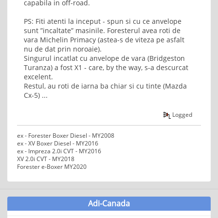
capabila in off-road.
PS: Fiti atenti la inceput - spun si cu ce anvelope
sunt ”incaltate” masinile. Foresterul avea roti de
vara Michelin Primacy (astea-s de viteza pe asfalt
nu de dat prin noroaie).
Singurul incatlat cu anvelope de vara (Bridgeston
Turanza) a fost X1 - care, by the way, s-a descurcat
excelent.
Restul, au roti de iarna ba chiar si cu tinte (Mazda
Cx-5) ...
Logged
ex - Forester Boxer Diesel - MY2008
ex - XV Boxer Diesel - MY2016
ex - Impreza 2.0i CVT - MY2016
XV 2.0i CVT - MY2018
Forester e-Boxer MY2020
Adi-Canada