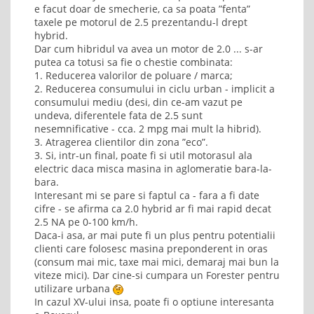
e facut doar de smecherie, ca sa poata ”fenta”
taxele pe motorul de 2.5 prezentandu-l drept
hybrid.
Dar cum hibridul va avea un motor de 2.0 ... s-ar
putea ca totusi sa fie o chestie combinata:
1. Reducerea valorilor de poluare / marca;
2. Reducerea consumului in ciclu urban - implicit a
consumului mediu (desi, din ce-am vazut pe
undeva, diferentele fata de 2.5 sunt
nesemnificative - cca. 2 mpg mai mult la hibrid).
3. Atragerea clientilor din zona ”eco”.
3. Si, intr-un final, poate fi si util motorasul ala
electric daca misca masina in aglomeratie bara-la-
bara.
Interesant mi se pare si faptul ca - fara a fi date
cifre - se afirma ca 2.0 hybrid ar fi mai rapid decat
2.5 NA pe 0-100 km/h.
Daca-i asa, ar mai pute fi un plus pentru potentialii
clienti care folosesc masina preponderent in oras
(consum mai mic, taxe mai mici, demaraj mai bun la
viteze mici). Dar cine-si cumpara un Forester pentru
utilizare urbana
In cazul XV-ului insa, poate fi o optiune interesanta