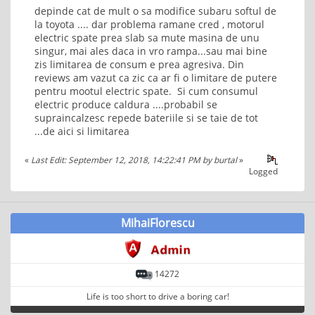
depinde cat de mult o sa modifice subaru softul de
la toyota .... dar problema ramane cred , motorul
electric spate prea slab sa mute masina de unu
singur, mai ales daca in vro rampa...sau mai bine
zis limitarea de consum e prea agresiva. Din
reviews am vazut ca zic ca ar fi o limitare de putere
pentru mootul electric spate. Si cum consumul
electric produce caldura ....probabil se
supraincalzesc repede bateriile si se taie de tot
...de aici si limitarea
«
Last Edit: September 12, 2018, 14:22:41 PM by burtal
»
Logged
MihaiFlorescu
14272
Life is too short to drive a boring car!