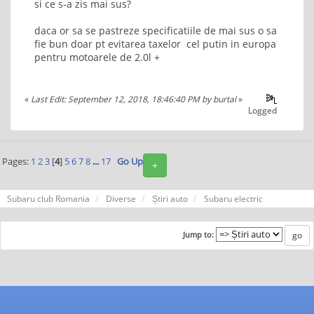
si ce s-a zis mai sus?
daca or sa se pastreze specificatiile de mai sus o sa
fie bun doar pt evitarea taxelor cel putin in europa
pentru motoarele de 2.0l +
«
Last Edit: September 12, 2018, 18:46:40 PM by burtal
»
Logged
Pages:
1
2
3
[
4
]
5
6
7
8
...
17
Go Up
+
Subaru club Romania
Diverse
Știri auto
Subaru electric
Jump to: