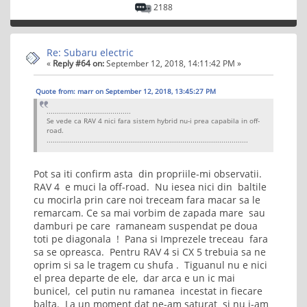
2188
Re: Subaru electric
«
Reply #64 on:
September 12, 2018, 14:11:42 PM »
Quote from: marr on September 12, 2018, 13:45:27 PM
.........................................
Se vede ca RAV 4 nici fara sistem hybrid nu-i prea capabila in off-
road.
..................................................................................................
Pot sa iti confirm asta din propriile-mi observatii.
RAV 4 e muci la off-road. Nu iesea nici din baltile
cu mocirla prin care noi treceam fara macar sa le
remarcam. Ce sa mai vorbim de zapada mare sau
damburi pe care ramaneam suspendat pe doua
toti pe diagonala ! Pana si Imprezele treceau fara
sa se opreasca. Pentru RAV 4 si CX 5 trebuia sa ne
oprim si sa le tragem cu shufa . Tiguanul nu e nici
el prea departe de ele, dar arca e un ic mai
bunicel, cel putin nu ramanea incestat in fiecare
balta. La un moment dat ne-am saturat si nu i-am