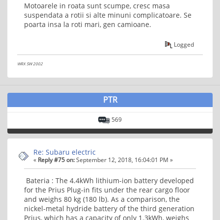
Motoarele in roata sunt scumpe, cresc masa
suspendata a rotii si alte minuni complicatoare. Se
poarta insa la roti mari, gen camioane.
Logged
WRX SW 2002
PTR
569
Re: Subaru electric
«
Reply #75 on:
September 12, 2018, 16:04:01 PM »
Bateria : The 4.4kWh lithium-ion battery developed
for the Prius Plug-in fits under the rear cargo floor
and weighs 80 kg (180 lb). As a comparison, the
nickel-metal hydride battery of the third generation
Prius, which has a capacity of only 1.3kWh, weighs