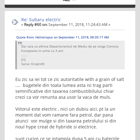
Re: Subaru electric
«
Reply #60 on:
September 11, 2018, 11:24:43 AM »
Quote from: Heliotropus on September 11, 2018, 08:35:17 AM
Dar iata ce afirma Departamentul de Mediu de pe langa Comisia
Europeana in urma cu 3 ani:
.......
[/i]
Sursa: Ecoprofit
Eu zic sa iei tot ce zic autoritatile with a grain of salt
.... bugetele din toata lumea asta isi trag parti
semnificative din taxarea combustibilului chiar
crezi ca vor renunta asa usor la vaca de muls.
Viitorul este electric , nici un dubiu aici, pt la un
moment dat vom ramane fara petrol, dar pana
atunci vor mulge si din taxarea petrolului si din
noul hype creat de hybride si electrice.
sunt curios ce se intampla dupa 5 ani cu bateriile