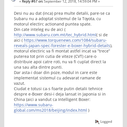
«
Reply #67 on:
September 12, 2018, 14:59:04 PM »
Desi nu au dat (inca) prea multe detalii, pare-se ca
Subaru nu a adoptat sistemul de la Toyota, cu
motorul electirc actionand puntea spate.
Din cate inteleg eu de aici (
http://www.subaru.com.mt/tec_hybrid.html
( si de
aici (
https://www.torquenews.com/1084/subaru-
reveals-japan-spec-forester-e-boxer-hybrid-details
),
motorul electiric va fi montat astfel incat va ”trece”
puterea tot prin cutia de viteze (CVT) care-o
distribuie apoi catre roti, nu va fi cuplat direct la
una sau alta dintre punti.
Dar asta-i doar din poze, modul in care este
implementat sistemul cu adevarat ramane de
vazut.
Ciudat e totusi ca-s foarte putin detalii tehnice
despre e-Boxer desi-i deja lansat in Japonia si in
China (aici a vandut ca Intelligent Boxer:
https://www.subaru-
global.com/ms2018/beijing/index.html
)
Logged