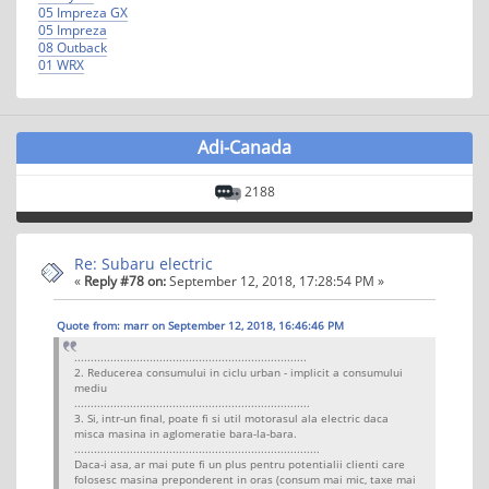
05 Impreza GX
05 Impreza
08 Outback
01 WRX
Adi-Canada
2188
Re: Subaru electric
«
Reply #78 on:
September 12, 2018, 17:28:54 PM »
Quote from: marr on September 12, 2018, 16:46:46 PM
.......................................................................
2. Reducerea consumului in ciclu urban - implicit a consumului
mediu
........................................................................
3. Si, intr-un final, poate fi si util motorasul ala electric daca
misca masina in aglomeratie bara-la-bara.
...........................................................................
Daca-i asa, ar mai pute fi un plus pentru potentialii clienti care
folosesc masina preponderent in oras (consum mai mic, taxe mai