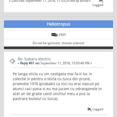
«
Last Edit: September 11, 2018, 11:53:20 AM by burtal
»
Logged
Heliotropus
2965
Do not be ignorant, choose science!
Re: Subaru electric
«
Reply #61 on:
September 11, 2018, 15:05:46 PM »
Pe langa sticla cu vin castigata mai fa-ti loc in
colectie si pentru o sticla cu tuica din prune,
promotie 1976 (probabil ca nici nu erai nascut pe
atunci caci pana si eu ma jucam cu zdranganele in
acel an de gratie cand unchiul meu a pus la
pastrare butoiul cu tuica).
Logged