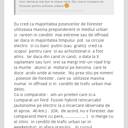
mici, demaraj mai bun la viteze mici). Dar cine-si cumpara un
Forester pentru utilizare urbana
...........................................................................
Eu cred ca majoritatea posesorilor de Forester
utilizeaza masina preponderent in mediul urban
si rareori in conditii mai extreme sau de offroad.
Iar daca in majoritatea timpului pot sa circule
electric si cu bani putini (sau gratis) cred ca
scopul pentru care si-au achizitionat-o a fost
atins. Iar daca din cand in cand, o data la X
saptamani sau luni vrei sa mergi intr-un road trip
la munte atunci ai motorul pe benzina care te
duce acolo unde ai nevoie. Nu prea stiu pe nimeni
, posesor de Forester , care sa utilizeze masina
numai in offroad si in conditii de trafic urban mai
deloc.
Ca si comparatie : am un prieten care si-a
cumparat un Ford Fusion hybrid reincarcabil
(autonomie pe electric la o incarcare observata de
el aprox. 40 km.) . (OK, de acord, nu e Forester, dar
comparand mere cu pere, .................. ) si merge cu
el zilnic in conditii de trafic urban iar in
weekenduri in afara orasului. In cursul