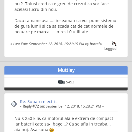
nu ? Totusi cred ca e greu de crezut ca vor face
acelasi lucru din nou.
Daca ramane asa .... inseaman ca vor pune sistemul
de gura lumii si ca sa scada cat de cat normele de
poluare pe marca.... in rest 0 utilitate.
«
Last Edit: September 12, 2018, 15:21:15 PM by burtal
»
Logged
Muttley
5453
Re: Subaru electric
«
Reply #72 on:
September 12, 2018, 15:28:21 PM »
Nu-s 250 kile, ca motorul ala e extrem de compact
iar baterii cate sa-i bage...? Ca se afla in treaba...
aia nuj. Asa suna