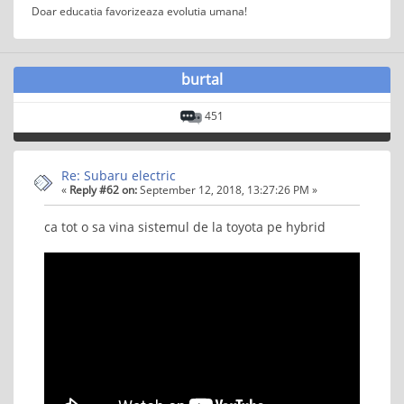
Doar educatia favorizeaza evolutia umana!
burtal
451
Re: Subaru electric
«
Reply #62 on:
September 12, 2018, 13:27:26 PM »
ca tot o sa vina sistemul de la toyota pe hybrid