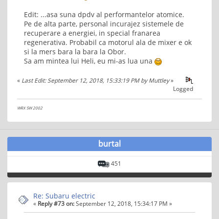
Edit: ...asa suna dpdv al performantelor atomice.
Pe de alta parte, personal incurajez sistemele de
recuperare a energiei, in special franarea
regenerativa. Probabil ca motorul ala de mixer e ok
si la mers bara la bara la Obor.
Sa am mintea lui Heli, eu mi-as lua una
«
Last Edit: September 12, 2018, 15:33:19 PM by Muttley
»
Logged
WRX SW 2002
burtal
451
Re: Subaru electric
«
Reply #73 on:
September 12, 2018, 15:34:17 PM »