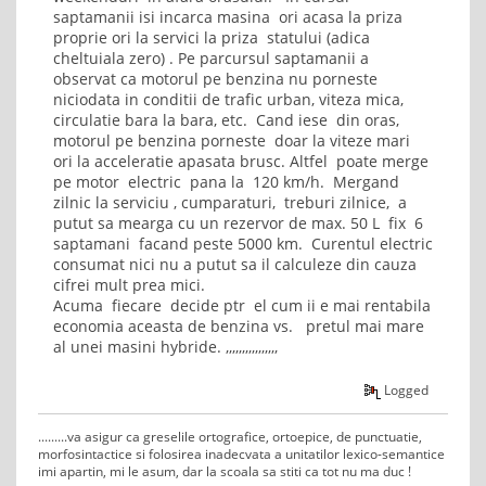
saptamanii isi incarca masina ori acasa la priza
proprie ori la servici la priza statului (adica
cheltuiala zero) . Pe parcursul saptamanii a
observat ca motorul pe benzina nu porneste
niciodata in conditii de trafic urban, viteza mica,
circulatie bara la bara, etc. Cand iese din oras,
motorul pe benzina porneste doar la viteze mari
ori la acceleratie apasata brusc. Altfel poate merge
pe motor electric pana la 120 km/h. Mergand
zilnic la serviciu , cumparaturi, treburi zilnice, a
putut sa mearga cu un rezervor de max. 50 L fix 6
saptamani facand peste 5000 km. Curentul electric
consumat nici nu a putut sa il calculeze din cauza
cifrei mult prea mici.
Acuma fiecare decide ptr el cum ii e mai rentabila
economia aceasta de benzina vs. pretul mai mare
al unei masini hybride. ,,,,,,,,,,,,,,,,
Logged
.........va asigur ca greselile ortografice, ortoepice, de punctuatie,
morfosintactice si folosirea inadecvata a unitatilor lexico-semantice
imi apartin, mi le asum, dar la scoala sa stiti ca tot nu ma duc !