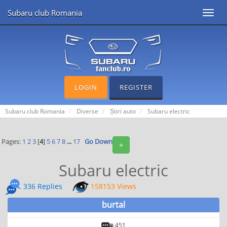
Subaru club Romania
Toggl
navig
LOGIN
REGISTER
Subaru club Romania
Diverse
Știri auto
Subaru electric
Pages:
1
2
3
[
4
]
5
6
7
8
...
17
Go Down
+
Subaru electric
336 Replies
158153 Views
burtal
451