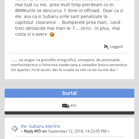
mai luat cu noi, prea mult timp pierdeam cu ei.
BMWurile se descurca f. bine in offroad. Doar ca si
ele asa ca si Subaru-urile sant penalizate la
capitolul clearance . Bumperele prea mari, cand
treci obstacole mai mari le f.....strici. In plus, mai
costa si o avere
Logged
.........va asigur ca greselile ortografice, ortoepice, de punctuatie,
morfosintactice si folosirea inadecvata a unitatilor lexico-semantice
imi apartin, mi le asum, dar la scoala sa stiti ca tot nu ma duc !
burtal
451
Re: Subaru electric
«
Reply #65 on:
September 12, 2018, 14:22:05 PM »