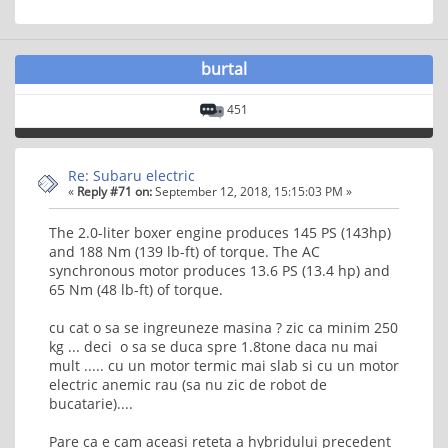
burtal
451
Re: Subaru electric
«
Reply #71 on:
September 12, 2018, 15:15:03 PM »
The 2.0-liter boxer engine produces 145 PS (143hp)
and 188 Nm (139 lb-ft) of torque. The AC
synchronous motor produces 13.6 PS (13.4 hp) and
65 Nm (48 lb-ft) of torque.
cu cat o sa se ingreuneze masina ? zic ca minim 250
kg ... deci o sa se duca spre 1.8tone daca nu mai
mult ..... cu un motor termic mai slab si cu un motor
electric anemic rau (sa nu zic de robot de
bucatarie)....
Pare ca e cam aceasi reteta a hybridului precedent