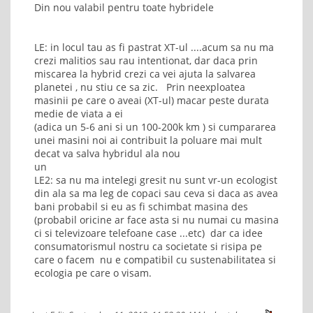
Din nou valabil pentru toate hybridele
LE: in locul tau as fi pastrat XT-ul ....acum sa nu ma
crezi malitios sau rau intentionat, dar daca prin
miscarea la hybrid crezi ca vei ajuta la salvarea
planetei , nu stiu ce sa zic. Prin neexploatea
masinii pe care o aveai (XT-ul) macar peste durata
medie de viata a ei
(adica un 5-6 ani si un 100-200k km ) si cumpararea
unei masini noi ai contribuit la poluare mai mult
decat va salva hybridul ala nou
un
LE2: sa nu ma intelegi gresit nu sunt vr-un ecologist
din ala sa ma leg de copaci sau ceva si daca as avea
bani probabil si eu as fi schimbat masina des
(probabil oricine ar face asta si nu numai cu masina
ci si televizoare telefoane case ...etc) dar ca idee
consumatorismul nostru ca societate si risipa pe
care o facem nu e compatibil cu sustenabilitatea si
ecologia pe care o visam.