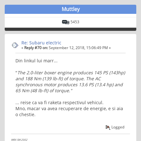
Muttley
5453
Re: Subaru electric
«
Reply #70 on:
September 12, 2018, 15:06:49 PM »
Din linkul lui marr...
"
The 2.0-liter boxer engine produces 145 PS (143hp)
and 188 Nm (139 lb-ft) of torque. The AC
synchronous motor produces 13.6 PS (13.4 hp) and
65 Nm (48 lb-ft) of torque."
... reise ca va fi raketa respectivul vehicul.
Mno, macar va avea recuperare de energie, e si aia
o chestie.
Logged
WRX SW 2002