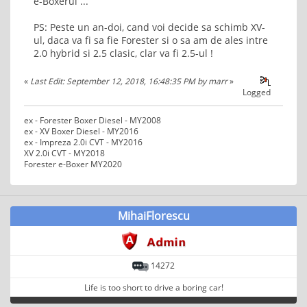
e-Boxerul ...
PS: Peste un an-doi, cand voi decide sa schimb XV-
ul, daca va fi sa fie Forester si o sa am de ales intre
2.0 hybrid si 2.5 clasic, clar va fi 2.5-ul !
«
Last Edit: September 12, 2018, 16:48:35 PM by marr
»
Logged
ex - Forester Boxer Diesel - MY2008
ex - XV Boxer Diesel - MY2016
ex - Impreza 2.0i CVT - MY2016
XV 2.0i CVT - MY2018
Forester e-Boxer MY2020
MihaiFlorescu
14272
Life is too short to drive a boring car!