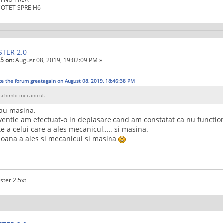
 COTET SPRE H6
STER 2.0
5 on:
August 08, 2019, 19:02:09 PM »
e the forum greatagain on August 08, 2019, 18:46:38 PM
schimbi mecanicul.
au masina.
rventie am efectuat-o in deplasare cand am constatat ca nu functio
te a celui care a ales mecanicul,.... si masina.
soana a ales si mecanicul si masina
ster 2.5xt