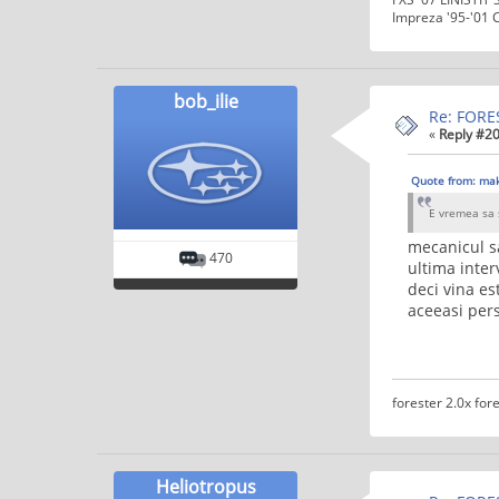
Impreza '95-'01
bob_ilie
Re: FORE
«
Reply #20
Quote from: mak
E vremea sa 
mecanicul s
470
ultima inte
deci vina es
aceeasi per
forester 2.0x fore
Heliotropus