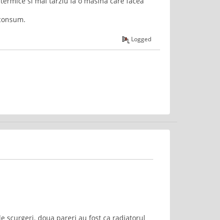
termice si mai tarziu la o masina care facea
 consum.
Logged
ale scurgeri. doua pareri au fost ca radiatorul