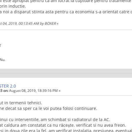
i este apropiat pentru ca am lucrat la cuptoare pentru tratamente 
rin inductie.
a noi a disparut stiinta asta pentru ca economia s-a orientat catre
st 04, 2019, 00:13:45 AM by BOXER
»
T
Nu.
STER 2.0
3 on:
August 08, 2019, 18:39:16 PM »
 in termenii tehnici.
 decat sa sper ca le voi putea folosi continuare.
tinui cu interventiile, am schimbat si radiatorul de la AC.
t caldura am constatat ca nu răcește. verificat si nu avea freon.
si in doua zile era la fel. am verificat instalatia, presiunea, eventu