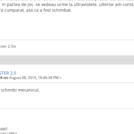
. in partea de jos se vedeau urme la ultraviolete. ulterior am const
ra cumparat, asa ca a fost schimbat.
ster 2.5xt
STER 2.0
4 on:
August 08, 2019, 18:46:38 PM »
 schimbi mecanicul.
I 6MT
 SI NU PREA