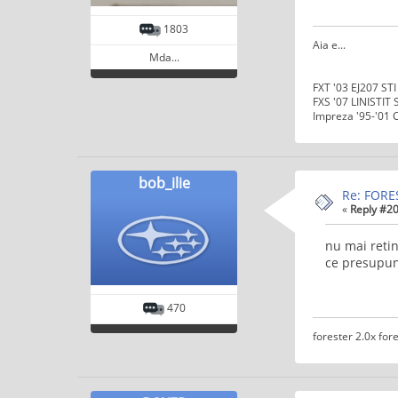
1803
Aia e...
Mda...
FXT '03 EJ207 ST
FXS '07 LINISTIT
Impreza '95-'01
bob_ilie
Re: FORE
«
Reply #20
nu mai retin
ce presupune
470
forester 2.0x fore