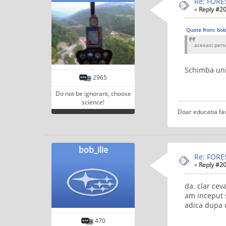
Re: FORE
«
Reply #20
Quote from: bob
aceeasi pers
Schimba uni
2965
Do not be ignorant, choose
science!
Doar educatia fa
bob_ilie
Re: FORE
«
Reply #20
da. clar ce
am inceput s
adica dupa c
470