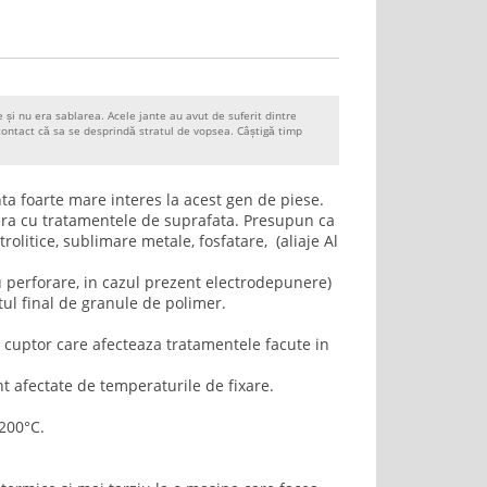
 și nu era sablarea. Acele jante au avut de suferit dintre
contact că sa se desprindă stratul de vopsea. Câștigă timp
ta foarte mare interes la acest gen de piese.
era cu tratamentele de suprafata. Presupun ca
rolitice, sublimare metale, fosfatare, (aliaje Al
u perforare, in cazul prezent electrodepunere)
tul final de granule de polimer.
in cuptor care afecteaza tratamentele facute in
nt afectate de temperaturile de fixare.
 200°C.