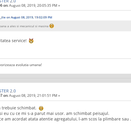
STER 2.0
6 on:
August 08, 2019, 20:05:35 PM »
_ilie on August 08, 2019, 19:02:09 PM
oana a ales si mecanicul si masina
tatea service!
vorizeaza evolutia umana!
STER 2.0
7 on:
August 08, 2019, 21:01:51 PM »
va trebuie schimbat.
i eu cu ce mi s-a parut mai usor. am schimbat peisajul.
e am acordat atata atentie agregatului, l-am scos la plimbare sau .