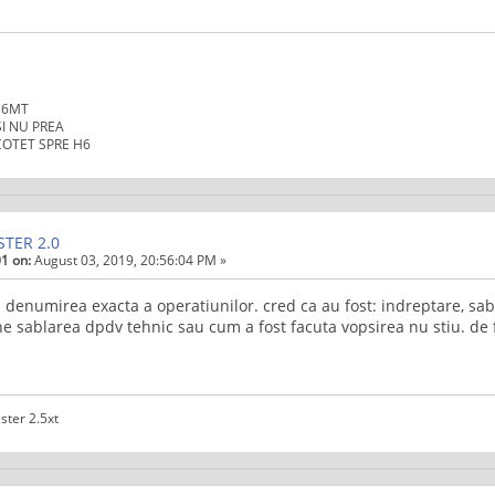
I 6MT
 SI NU PREA
 COTET SPRE H6
STER 2.0
1 on:
August 03, 2019, 20:56:04 PM »
 denumirea exacta a operatiunilor. cred ca au fost: indreptare, sabl
 sablarea dpdv tehnic sau cum a fost facuta vopsirea nu stiu. de f
ster 2.5xt