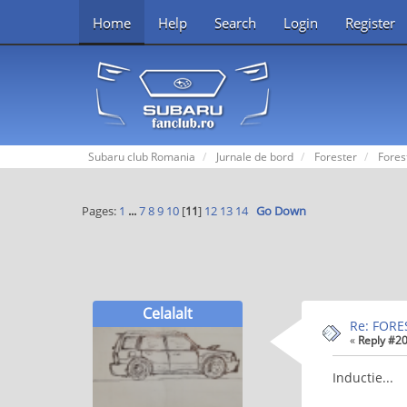
Home
Help
Search
Login
Register
Subaru club Romania
Jurnale de bord
Forester
Fores
Pages:
1
...
7
8
9
10
[
11
]
12
13
14
Go Down
Celalalt
Re: FORE
«
Reply #20
Inductie...