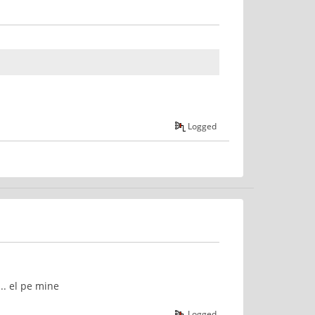
Logged
.. el pe mine
Logged