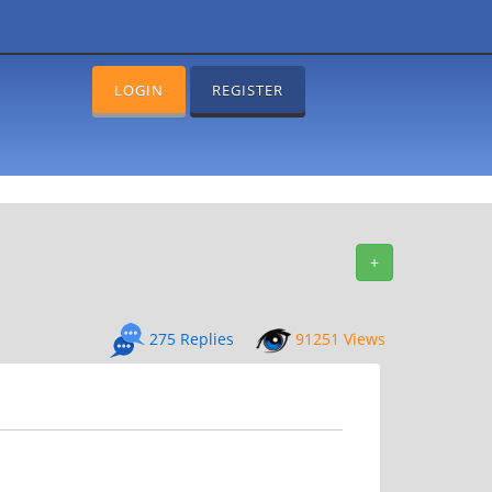
LOGIN
REGISTER
+
275 Replies
91251 Views