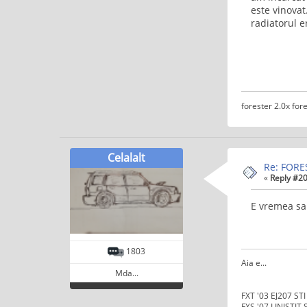
este vinovat
radiatorul e
forester 2.0x fore
Celalalt
Re: FORE
«
Reply #20
E vremea sa
1803
Aia e...
Mda...
FXT '03 EJ207 ST
FXS '07 LINISTIT