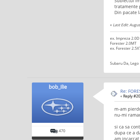
Subiectul im
tratamente p
Din pacate l
«
Last Edit: Augu
ex. Impreza 2.0D
Forester 2.0MT
ex. Forester 2.5X
Subaru Da, Lego 
bob_ilie
Re: FORE
«
Reply #20
m-am pierdut
nu-mi ramane
si ca sa con
470
dupa ce a da
am incarcat 