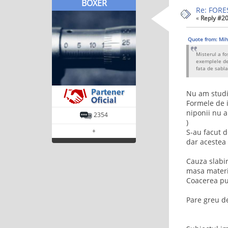
BOXER
Re: FORE
«
Reply #20
Quote from: Mih
Misterul a fo
exemplele de
fata de sabla
Nu am studia
Formele de 
niponii nu a
2354
)
+
S-au facut d
dar acestea 
Cauza slabir
masa materi
Coacerea pud
Pare greu de