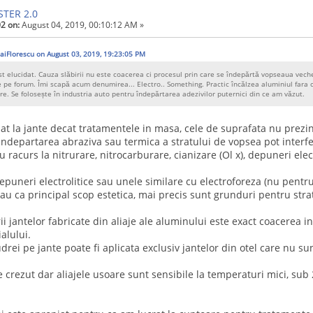
STER 2.0
2 on:
August 04, 2019, 00:10:12 AM »
aiFlorescu on August 03, 2019, 19:23:05 PM
st elucidat. Cauza slăbirii nu este coacerea ci procesul prin care se îndepărtă vopseaua veche
 pe forum. Îmi scapă acum denumirea... Electro.. Something. Practic încălzea aluminiul fara 
re. Se folosește în industria auto pentru îndepărtarea adezivilor puternici din ce am văzut.
t la jante decat tratamentele in masa, cele de suprafata nu prezin
indepartarea abraziva sau termica a stratului de vopsea pot interf
u racurs la nitrurare, nitrocarburare, cianizare (Ol x), depuneri elect
epuneri electrolitice sau unele similare cu electroforeza (nu pentr
au ca principal scop estetica, mai precis sunt grunduri pentru stra
ii jantelor fabricate din aliaje ale aluminului este exact coacerea 
alului.
rei pe jante poate fi aplicata exclusiv jantelor din otel care nu su
 crezut dar aliajele usoare sunt sensibile la temperaturi mici, sub