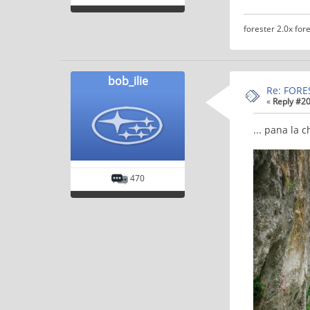
forester 2.0x fore
bob_ilie
Re: FORE
«
Reply #20
... pana la 
470