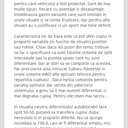
pentru care vehiculul a fost proiectat. Sunt de mai
multe tipuri, fiecare cu avantaje si dezavantaje.
Intotdeauna gasim variante care sunt limitate in
unele situatii si se simte frustrare, dar pentru alte
situatii au o justificare si un aport mai bine definit.
Caracteristica lor de baza este ca pot oferi cuplu in
proportii variabile (in functie de situatii) puntilor
sau rotilor. Chiar daca ies putin din tema, trebuie
sa fac o specificare ca sunt folosite sisteme de split
interaxiale sau la puntea spate, care nu sunt
diferentiale, dar ar dori sa se comporte ca acestea.
Fac precizarea asta intrucat Subaru foloseste in
unele sisteme AWD alte aplicatii tehnice pentru
repartitia cuplului . Daca exista comanda pentru
variatia splitului dar venita din exteriorul
sistemului, e greu sa il mai numim diferential, ci
mai degraba cuplaj. Pentru ele revin mai tarziu…
In situatia neutra, diferentialul autoblocabil face
split 50-50, putand sa transfere cuplul dupa
necesitati si in proportii diferite. Nu va ajunge
niciodata la 100-0, caci ar fi diferential simplu, nici