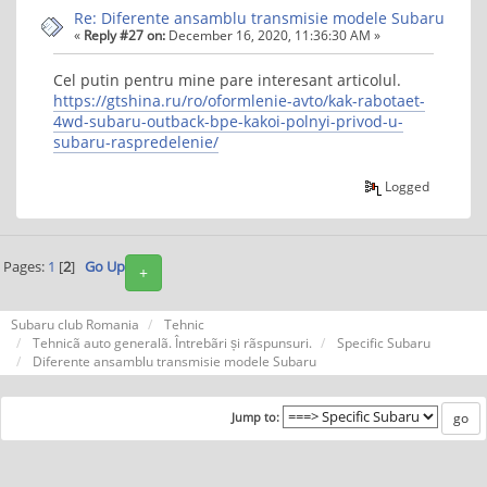
Re: Diferente ansamblu transmisie modele Subaru
«
Reply #27 on:
December 16, 2020, 11:36:30 AM »
Cel putin pentru mine pare interesant articolul.
https://gtshina.ru/ro/oformlenie-avto/kak-rabotaet-
4wd-subaru-outback-bpe-kakoi-polnyi-privod-u-
subaru-raspredelenie/
Logged
Pages:
1
[
2
]
Go Up
+
Subaru club Romania
Tehnic
Tehnicã auto generalã. Întrebãri și rãspunsuri.
Specific Subaru
Diferente ansamblu transmisie modele Subaru
Jump to: