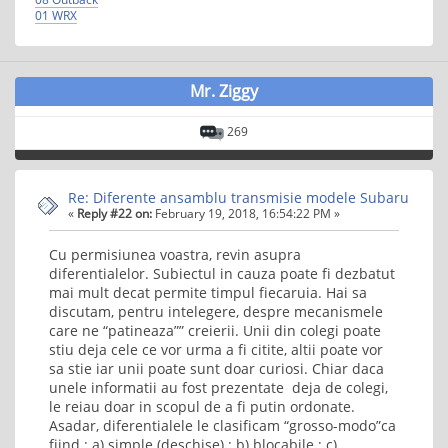
01 WRX
Mr. Ziggy
269
Re: Diferente ansamblu transmisie modele Subaru
«
Reply #22 on:
February 19, 2018, 16:54:22 PM »
Cu permisiunea voastra, revin asupra
diferentialelor. Subiectul in cauza poate fi dezbatut
mai mult decat permite timpul fiecaruia. Hai sa
discutam, pentru intelegere, despre mecanismele
care ne “patineaza”” creierii. Unii din colegi poate
stiu deja cele ce vor urma a fi citite, altii poate vor
sa stie iar unii poate sunt doar curiosi. Chiar daca
unele informatii au fost prezentate deja de colegi,
le reiau doar in scopul de a fi putin ordonate.
Asadar, diferentialele le clasificam “grosso-modo”ca
fiind : a) simple (deschise) ; b) blocabile ; c)