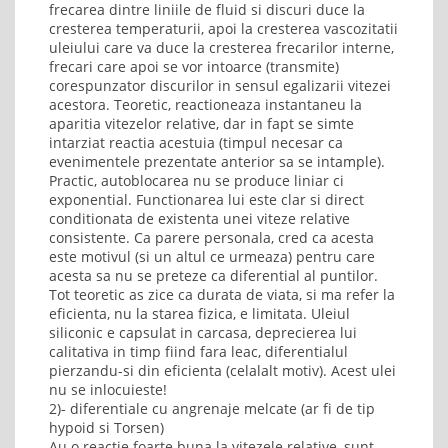
frecarea dintre liniile de fluid si discuri duce la
cresterea temperaturii, apoi la cresterea vascozitatii
uleiului care va duce la cresterea frecarilor interne,
frecari care apoi se vor intoarce (transmite)
corespunzator discurilor in sensul egalizarii vitezei
acestora. Teoretic, reactioneaza instantaneu la
aparitia vitezelor relative, dar in fapt se simte
intarziat reactia acestuia (timpul necesar ca
evenimentele prezentate anterior sa se intample).
Practic, autoblocarea nu se produce liniar ci
exponential. Functionarea lui este clar si direct
conditionata de existenta unei viteze relative
consistente. Ca parere personala, cred ca acesta
este motivul (si un altul ce urmeaza) pentru care
acesta sa nu se preteze ca diferential al puntilor.
Tot teoretic as zice ca durata de viata, si ma refer la
eficienta, nu la starea fizica, e limitata. Uleiul
siliconic e capsulat in carcasa, deprecierea lui
calitativa in timp fiind fara leac, diferentialul
pierzandu-si din eficienta (celalalt motiv). Acest ulei
nu se inlocuieste!
2)- diferentiale cu angrenaje melcate (ar fi de tip
hypoid si Torsen)
Au o reactie foarte buna la vitezele relative, sunt