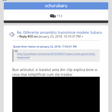
schurubaru
113
Re: Diferente ansamblu transmisie modele Subaru
«
Reply #20 on:
January 23, 2018, 16:10:37 PM »
Quote from: leeloo on January 22, 2018, 17:53:01 PM
http://youwheel.com/home/2016/08/07/subaru-awd-system-fully-
explained/
Bun articolul, si baiatul asta din clip explica bine si
ceva mai simplificat cum sta treaba: