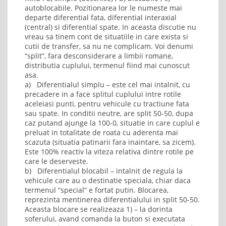
autoblocabile. Pozitionarea lor le numeste mai
departe diferential fata, diferential interaxial
(central) si diferential spate. In aceasta discutie nu
vreau sa tinem cont de situatiile in care exista si
cutii de transfer, sa nu ne complicam. Voi denumi
“split”, fara desconsiderare a limbii romane,
distributia cuplului, termenul fiind mai cunoscut
asa.
a) Diferentialul simplu – este cel mai intalnit, cu
precadere in a face splitul cuplului intre rotile
aceleiasi punti, pentru vehicule cu tractiune fata
sau spate. In conditii neutre, are split 50-50, dupa
caz putand ajunge la 100-0, situatie in care cuplul e
preluat in totalitate de roata cu aderenta mai
scazuta (situatia patinarii fara inaintare, sa zicem).
Este 100% reactiv la viteza relativa dintre rotile pe
care le deserveste.
b) Diferentialul blocabil – intalnit de regula la
vehicule care au o destinatie speciala, chiar daca
termenul “special” e fortat putin. Blocarea,
reprezinta mentinerea diferentialului in split 50-50.
Aceasta blocare se realizeaza 1) – la dorinta
soferului, avand comanda la buton si executata