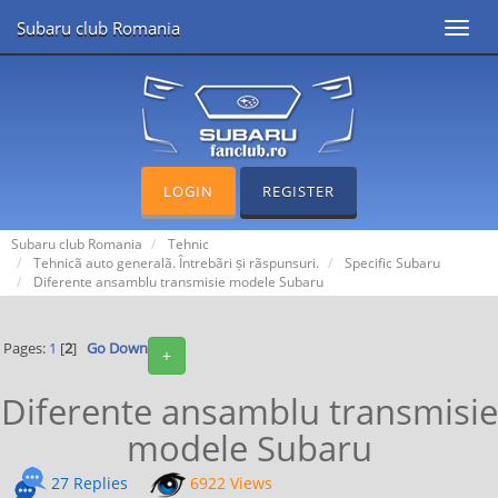
Subaru club Romania
Toggl
navig
LOGIN
REGISTER
Subaru club Romania
Tehnic
Tehnicã auto generalã. Întrebãri și rãspunsuri.
Specific Subaru
Diferente ansamblu transmisie modele Subaru
Pages:
1
[
2
]
Go Down
+
Diferente ansamblu transmisie
modele Subaru
27 Replies
6922 Views