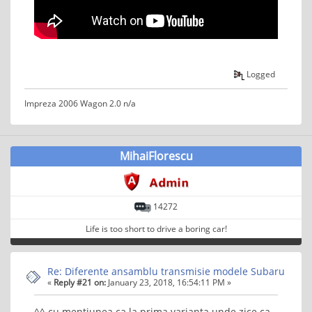
Logged
Impreza 2006 Wagon 2.0 n/a
MihaiFlorescu
14272
Life is too short to drive a boring car!
Re: Diferente ansamblu transmisie modele Subaru
«
Reply #21 on:
January 23, 2018, 16:54:11 PM »
^^ cu mentiunea ca la prima varianta unde zice ca