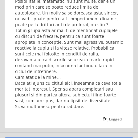
Posibilitatile, matematic, nu sunt multe, dar e un
mod prin care se poate reduce limita de
autoblocare. Un motiv sa se doreasca asta, sincer,
nu vad…poate pentru alt comportament dinamic,
poate pe la drifturi ar fi de preferat, nu stiu ?
Tot in grupa asta ar mai fi de mentionat cuplajele
cu discuri de frecare, pentru ca sunt foarte
apropiate in conceptie. Sunt mai agressive, puternic
reactive la cuplu si la viteze relative. Probabil ca
sunt cele mai folosite in conditii de raliu,
dezavantajul ca discurile se uzeaza foarte rapid
contand mai putin, inlocuirea lor fiind o faza in
ciclul de intretinere.
Cam atat de la mine…
Daca ati ajuns cu cititul aici, inseamna ca ceva tot a
meritat interesul. Sper sa apara completari sau
plusuri si din partea altora, subiectul fiind foarte
vast, cum am spus, dar nu lipsit de diversitate.
Si, va multumesc pentru rabdare.
Logged