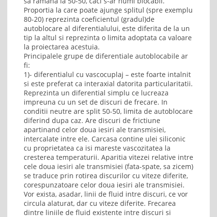
sa ramana la 50-50, caci s-ar numi blocabil.
Proportia la care poate ajunge splitul (spre exemplu
80-20) reprezinta coeficientul (gradul)de
autoblocare al diferentialului, este diferita de la un
tip la altul si reprezinta o limita adoptata ca valoare
la proiectarea acestuia.
Principalele grupe de diferentiale autoblocabile ar
fi:
1)- diferentialul cu vascocuplaj – este foarte intalnit
si este preferat ca interaxial datorita particularitatii.
Reprezinta un diferential simplu ce lucreaza
impreuna cu un set de discuri de frecare. In
conditii neutre are split 50-50, limita de autoblocare
diferind dupa caz. Are discuri de frictiune
apartinand celor doua iesiri ale transmisiei,
intercalate intre ele. Carcasa contine ulei siliconic
cu proprietatea ca isi mareste vascozitatea la
cresterea temperaturii. Aparitia vitezei relative intre
cele doua iesiri ale transmisiei (fata-spate, sa zicem)
se traduce prin rotirea discurilor cu viteze diferite,
corespunzatoare celor doua iesiri ale transmisiei.
Vor exista, asadar, linii de fluid intre discuri, ce vor
circula alaturat, dar cu viteze diferite. Frecarea
dintre liniile de fluid existente intre discuri si