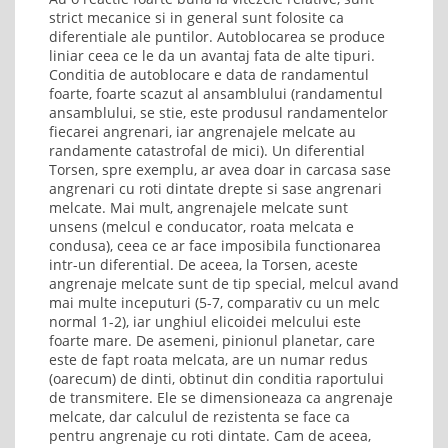
strict mecanice si in general sunt folosite ca
diferentiale ale puntilor. Autoblocarea se produce
liniar ceea ce le da un avantaj fata de alte tipuri.
Conditia de autoblocare e data de randamentul
foarte, foarte scazut al ansamblului (randamentul
ansamblului, se stie, este produsul randamentelor
fiecarei angrenari, iar angrenajele melcate au
randamente catastrofal de mici). Un diferential
Torsen, spre exemplu, ar avea doar in carcasa sase
angrenari cu roti dintate drepte si sase angrenari
melcate. Mai mult, angrenajele melcate sunt
unsens (melcul e conducator, roata melcata e
condusa), ceea ce ar face imposibila functionarea
intr-un diferential. De aceea, la Torsen, aceste
angrenaje melcate sunt de tip special, melcul avand
mai multe inceputuri (5-7, comparativ cu un melc
normal 1-2), iar unghiul elicoidei melcului este
foarte mare. De asemeni, pinionul planetar, care
este de fapt roata melcata, are un numar redus
(oarecum) de dinti, obtinut din conditia raportului
de transmitere. Ele se dimensioneaza ca angrenaje
melcate, dar calculul de rezistenta se face ca
pentru angrenaje cu roti dintate. Cam de aceea,