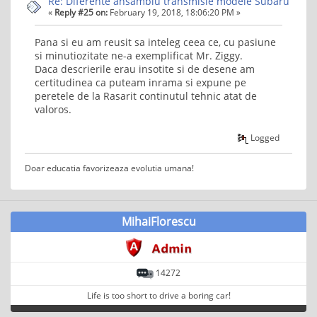
Re: Diferente ansamblu transmisie modele Subaru
«
Reply #25 on:
February 19, 2018, 18:06:20 PM »
Pana si eu am reusit sa inteleg ceea ce, cu pasiune
si minutiozitate ne-a exemplificat Mr. Ziggy.
Daca descrierile erau insotite si de desene am
certitudinea ca puteam inrama si expune pe
peretele de la Rasarit continutul tehnic atat de
valoros.
Logged
Doar educatia favorizeaza evolutia umana!
MihaiFlorescu
14272
Life is too short to drive a boring car!