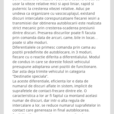
usor la viteze relative mici si apoi liniar, rapid si
puternic la cresterea vitezei relative. Aduc pe
undeva ca organizare cu vascocuplajul, existand
discuri intercalate corespunzatoare fiecarei iesiri a
transmisiei dar obtinerea autoblocarii este realizata
strict mecanic prin cresterea-scaderea presiunii
dintre discuri. Presarea discurilor poate fi facuta
prin comanda data de arcuri, came, bile in locas…
poate si alte moduri.
Diferentialele ce primesc comanda prin cama au
pozitii predefinite de autoblocare, in 3 moduri,
fiecare cu o reactie diferita a diferentialului. Modul
de condus in care se doreste folosit vehiculul
presupune adoptarea unei pozitii de functionare.
Dar asta deja trimite vehiculul in categoria
“Destinatie speciala”.
La aceste diferentiale, eficienta lor e data de
numarul de discuri aflate in sistem, implicit de
suprafetele de contact-frecare dintre ele. O
caracteristica a lor ar fi faptul ca montand acelasi
numar de discuri, dar intr-o alta regula de
intercalare a lor, se reduce numarul suprafetelor in
contact care genereaza in final autoblocarea.