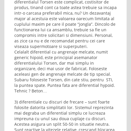
diferentialul Torsen este complicat, costisitor de
produs, tinand cont ca toate astea trebuie sa incapa
intr-o carcasa preferabil mica, nu? Un dezavantaj
major al acestuia este valoarea oarecum limitata al
cuplului maxim pe care il poate “jongla”. Dincolo de
functionarea lui ca ansamblu, trebuie sa fie un
compromis intre solicitari si dimensiuni. Personal,
as zice ca nu e de recomandat pentru cei care
viseaza supermotoare si superputeri.
Celalalt diferential cu angrenaje melcate, numit
generic hipoid, este principial asemanator
diferentialului Torsen, dar mai simplu in
organizare, deci mai usor de fabricat. Foloseste
aceleasi gen de angrenaje melcate de tip special.
Subaru foloseste Torsen, din cate stiu, pentru STI,
la puntea spate. Puntea fata are diferential hypoid.
Tehnic ? Beton…
3) diferentiale cu discuri de frecare – sunt foarte
folosite datorita simplitatii lor. Sistemul reprezinta
mai degraba un diferential simplu ce lucreaza
impreuna cu unul sau doua cuplaje cu discuri.
Acestea asigura un split 50-50 in situatie neutra.
Sunt reactive la vitezele relative, crescand blocarea