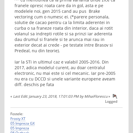
franele opresc roata care da in gol, asta e pe
modelele noi, gen 2015 cand au pus Brake
vectoring cum o numesc ei. (*parere personala,
solutie de cacao pentru ca la limita aderentei in
curba o sa franeze roata din interior, daca ai rotit
volanul sa indrepti rotile si sa prinzi iar aderenta
dau drumul si franele si te arunca mai rau in
exterior decat ai crede - pe testate intre Brasov si
Predeal, nu din teorie).
Iar la STi in ultimul caz e valabil 2005-2016. Din
2017, adica modelul curent, au doar centralul
electronic, nu mai este si cel mecanic. Iar pre-2005
nu era cu DCCD si unele variante europene aveam
diff. deschis pe fata
«
Last Edit: January 23, 2018, 17:01:03 PM by MihaiFlorescu
»
Logged
Fostele:
Frosty XT
05 Impreza GX
05 Impreza
08 Outback