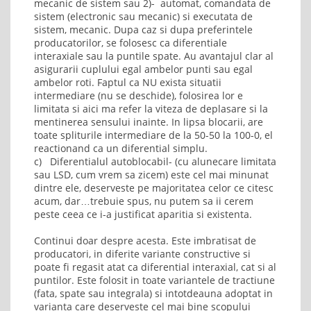
mecanic de sistem sau 2)- automat, comandata de
sistem (electronic sau mecanic) si executata de
sistem, mecanic. Dupa caz si dupa preferintele
producatorilor, se folosesc ca diferentiale
interaxiale sau la puntile spate. Au avantajul clar al
asigurarii cuplului egal ambelor punti sau egal
ambelor roti. Faptul ca NU exista situatii
intermediare (nu se deschide), folosirea lor e
limitata si aici ma refer la viteza de deplasare si la
mentinerea sensului inainte. In lipsa blocarii, are
toate spliturile intermediare de la 50-50 la 100-0, el
reactionand ca un diferential simplu.
c) Diferentialul autoblocabil- (cu alunecare limitata
sau LSD, cum vrem sa zicem) este cel mai minunat
dintre ele, deserveste pe majoritatea celor ce citesc
acum, dar…trebuie spus, nu putem sa ii cerem
peste ceea ce i-a justificat aparitia si existenta.
Continui doar despre acesta. Este imbratisat de
producatori, in diferite variante constructive si
poate fi regasit atat ca diferential interaxial, cat si al
puntilor. Este folosit in toate variantele de tractiune
(fata, spate sau integrala) si intotdeauna adoptat in
varianta care deserveste cel mai bine scopului