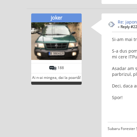
joker
Re: japon
«
Reply #22
Si-am mai t
S-a dus pomp
mi cere ITP
188
Asadar am s
parbrizul, p
Ai n-ai mingea, dai la poartă!
Deci, daca a
Spor!
Subaru Forester S