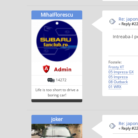
MihaiFlorescu
Re: japon
«
Reply #22
Intreaba-l 
Fostele:
Frosty XT
05 Impreza GX
05 Impreza
14272
08 Outback
01 WRX
Life is too short to drive a
boring car!
joker
Re: japon
«
Reply #22