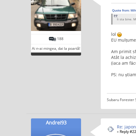
Quote from: Mih
Ii sta bine.
lol
188
EU mulțume
Ai n-ai mingea, dai la poartă!
Am primit sf
Atât la achiz
(iaca am făc
PS: nu știa
Subaru Forester S
Andrei93
Re: japon
«
Reply #22