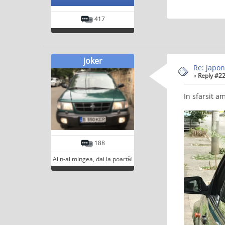
417
joker
Re: japon
«
Reply #22
In sfarsit a
188
Ai n-ai mingea, dai la poartă!