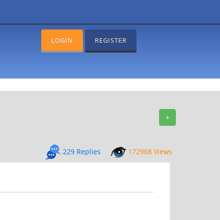
LOGIN
REGISTER
+
229 Replies
172968 Views