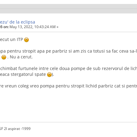
ezu' de la eclipsa
6 on:
May 13, 2022, 10:43:24 AM »
recut un ITP
a pentru stropit apa pe parbriz si am zis ca totusi sa fac ceva sa-
u
. Nu a cerut.
chimbat furtunele intre cele doua pompe de sub rezervorul de lich
leaca stergatorul spate
).
re vreun coleg vreo pompa pentru stropit lichid parbriz cat si pentru
F 2l aspirat -1999