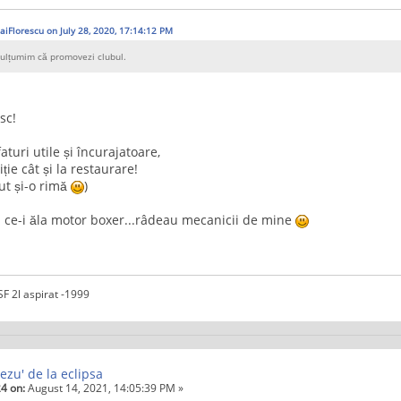
aiFlorescu on July 28, 2020, 17:14:12 PM
 Mulțumim că promovezi clubul.
sc!
aturi utile și încurajatoare,
iție cât și la restaurare!
ut și-o rimă
)
m ce-i ăla motor boxer...râdeau mecanicii de mine
F 2l aspirat -1999
ezu' de la eclipsa
4 on:
August 14, 2021, 14:05:39 PM »