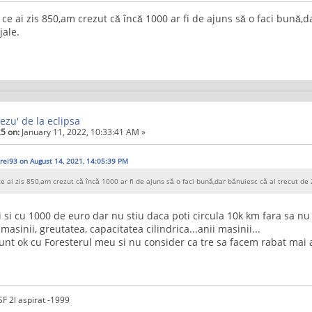
ce ai zis 850,am crezut că încă 1000 ar fi de ajuns să o faci bună,d
jale.
ezu' de la eclipsa
5 on:
January 11, 2022, 10:33:41 AM »
rei93 on August 14, 2021, 14:05:39 PM
e ai zis 850,am crezut că încă 1000 ar fi de ajuns să o faci bună,dar bănuiesc că ai trecut de
ci si cu 1000 de euro dar nu stiu daca poti circula 10k km fara sa nu
masinii, greutatea, capacitatea cilindrica...anii masinii...
unt ok cu Foresterul meu si nu consider ca tre sa facem rabat mai
F 2l aspirat -1999