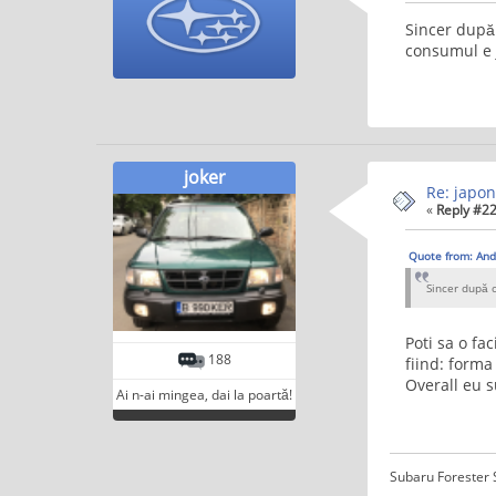
Sincer după 
consumul e 
joker
Re: japon
«
Reply #22
Quote from: And
Sincer după c
Poti sa o fa
188
fiind: forma 
Overall eu s
Ai n-ai mingea, dai la poartă!
Subaru Forester S