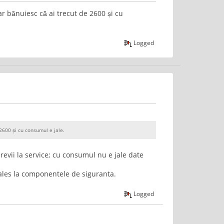
ar bănuiesc că ai trecut de 2600 și cu
Logged
 2600 și cu consumul e jale.
 revii la service; cu consumul nu e jale date
 ales la componentele de siguranta.
Logged