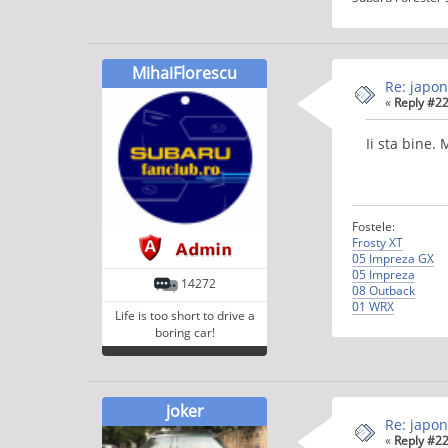
MihaiFlorescu
Re: japon
«
Reply #22
Ii sta bine.
Fostele:
Frosty XT
05 Impreza GX
05 Impreza
14272
08 Outback
01 WRX
Life is too short to drive a
boring car!
joker
Re: japon
«
Reply #22