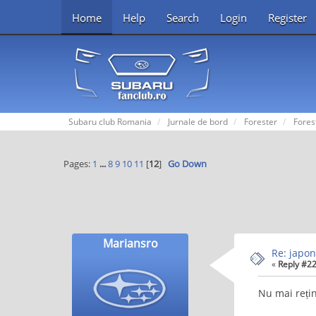
Home
Help
Search
Login
Register
Subaru club Romania
Jurnale de bord
Forester
Fores
Pages:
1
...
8
9
10
11
[
12
]
Go Down
Mariansro
Re: japon
«
Reply #22
Nu mai rețin