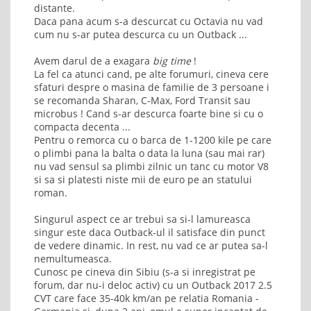
distante.
Daca pana acum s-a descurcat cu Octavia nu vad
cum nu s-ar putea descurca cu un Outback ...
Avem darul de a exagara
big time
!
La fel ca atunci cand, pe alte forumuri, cineva cere
sfaturi despre o masina de familie de 3 persoane i
se recomanda Sharan, C-Max, Ford Transit sau
microbus ! Cand s-ar descurca foarte bine si cu o
compacta decenta ...
Pentru o remorca cu o barca de 1-1200 kile pe care
o plimbi pana la balta o data la luna (sau mai rar)
nu vad sensul sa plimbi zilnic un tanc cu motor V8
si sa si platesti niste mii de euro pe an statului
roman.
Singurul aspect ce ar trebui sa si-l lamureasca
singur este daca Outback-ul il satisface din punct
de vedere dinamic. In rest, nu vad ce ar putea sa-l
nemultumeasca.
Cunosc pe cineva din Sibiu (s-a si inregistrat pe
forum, dar nu-i deloc activ) cu un Outback 2017 2.5
CVT care face 35-40k km/an pe relatia Romania -