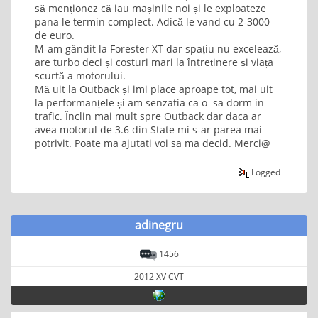
să menționez că iau mașinile noi și le exploateze
pana le termin complect. Adică le vand cu 2-3000
de euro.
M-am gândit la Forester XT dar spațiu nu excelează,
are turbo deci și costuri mari la întreținere și viața
scurtă a motorului.
Mă uit la Outback și imi place aproape tot, mai uit
la performanțele și am senzatia ca o sa dorm in
trafic. Înclin mai mult spre Outback dar daca ar
avea motorul de 3.6 din State mi s-ar parea mai
potrivit. Poate ma ajutati voi sa ma decid. Merci@
Logged
adinegru
1456
2012 XV CVT