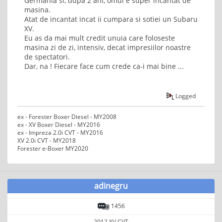
Germania si, dupa 2 ani, omul e super incantat de
masina.
Atat de incantat incat ii cumpara si sotiei un Subaru
XV.
Eu as da mai mult credit unuia care foloseste
masina zi de zi, intensiv, decat impresiilor noastre
de spectatori.
Dar, na ! Fiecare face cum crede ca-i mai bine ...
Logged
ex - Forester Boxer Diesel - MY2008
ex - XV Boxer Diesel - MY2016
ex - Impreza 2.0i CVT - MY2016
XV 2.0i CVT - MY2018
Forester e-Boxer MY2020
adinegru
1456
2012 XV CVT