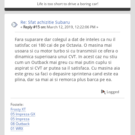
Life is too short to drive a boring car!
Re: Sfat achizitie Subaru
«
Reply #15 on:
March 12, 2019, 12:22:06 PM »
Fara suparare dar colegul a dat de inteles ca nu il
satisfac cei 180 cai de pe Octavia. O masina mai
usoara si cu motor turbo si cu transmisii ce ofera o
dinamica superioara unui CVT. In acest caz nu stiu
cum un Outback mai greu cu mai putin cuplu si
aspirat si CVT ar putea sa il satisfaca. Cu masina aia
este greu sa faci o depasire sprintena cand este ea
plina, dar sa mai ai si remorca plus barca pe ea.
Logged
Fostele:
Frosty XT
05 Impreza GX
05 Impreza
08 Outback
01 WRX