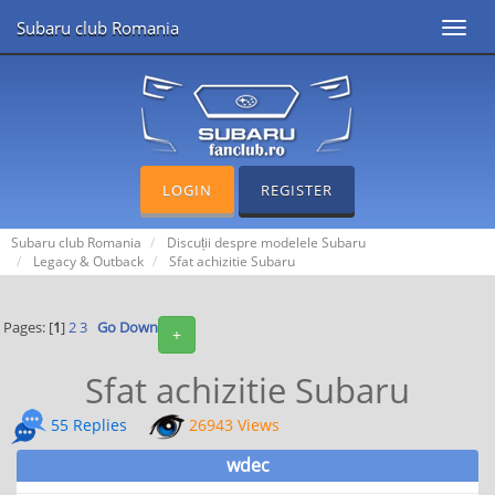
Subaru club Romania
Toggl
navig
LOGIN
REGISTER
Subaru club Romania
Discuții despre modelele Subaru
Legacy & Outback
Sfat achizitie Subaru
Pages: [
1
]
2
3
Go Down
+
Sfat achizitie Subaru
55 Replies
26943 Views
wdec