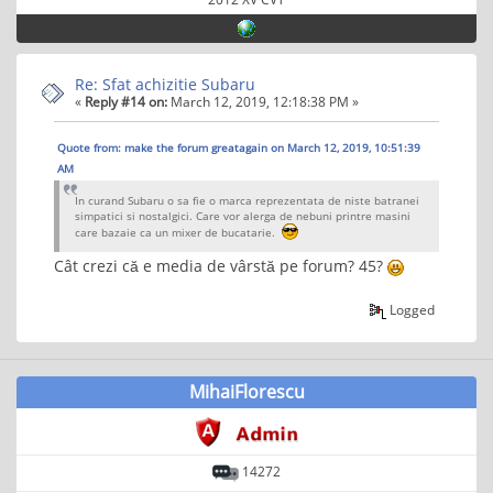
Re: Sfat achizitie Subaru
«
Reply #14 on:
March 12, 2019, 12:18:38 PM »
Quote from: make the forum greatagain on March 12, 2019, 10:51:39
AM
In curand Subaru o sa fie o marca reprezentata de niste batranei
simpatici si nostalgici. Care vor alerga de nebuni printre masini
care bazaie ca un mixer de bucatarie.
Cât crezi că e media de vârstă pe forum? 45?
Logged
MihaiFlorescu
14272