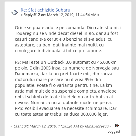
Re: Sfat achizitie Subaru
«
Reply #12 on:
March 12, 2019, 11:44:54 AM »
Orice se poate aduce pe comanda. Din cate stiu nici
Touareg nu se vinde decat diesel in Ro, dar au fost
cazuri cand s-a cerut 4.0 benzina si s-a adus, cu
asteptare, cu bani dati inainte mai multi, cu
omologare individuala si tot ce presupune.
PS: Mai este un Outback 3.0 automat cu 45.000km
pe olx. E din 2005 insa, cu numere de Norvegia sau
Danemarca, dar la un pret foarte mic, din cauza
motorului mare pe care nu il vrea 99% din
populatie. Poate fi o varianta pentru tine. La km
astia mai mult de o suspensie completa, anvelope
noi si schimb de toate fluidele nu ar trebui sa ai
nevoie. Numai ca nu ai dotarile moderne pe ea.
PPS: Posibil evacuarea sa necesite schimbare. Dar
cu toate astea ar trebui sa duca 300.000 lejer.
«
Last Edit: March 12, 2019, 11:50:24 AM by MihaiFlorescu
»
Logged