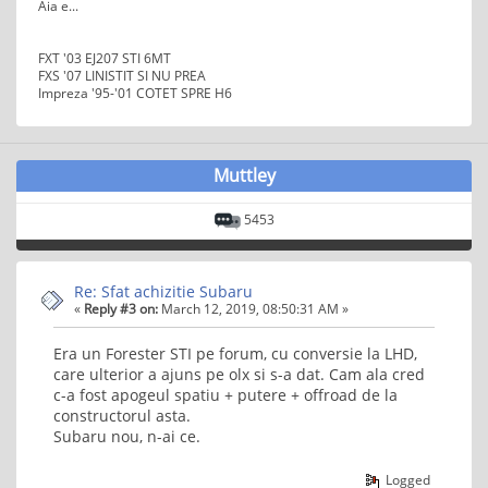
Aia e...
FXT '03 EJ207 STI 6MT
FXS '07 LINISTIT SI NU PREA
Impreza '95-'01 COTET SPRE H6
Muttley
5453
Re: Sfat achizitie Subaru
«
Reply #3 on:
March 12, 2019, 08:50:31 AM »
Era un Forester STI pe forum, cu conversie la LHD,
care ulterior a ajuns pe olx si s-a dat. Cam ala cred
c-a fost apogeul spatiu + putere + offroad de la
constructorul asta.
Subaru nou, n-ai ce.
Logged