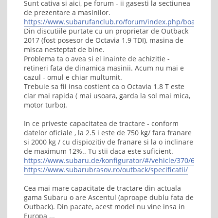
Sunt cativa si aici, pe forum - ii gasesti la sectiunea
de prezentare a masinilor.
https://www.subarufanclub.ro/forum/index.php/board,58.0
Din discutiile purtate cu un proprietar de Outback
2017 (fost posesor de Octavia 1.9 TDI), masina de
misca nesteptat de bine.
Problema ta o avea si el inainte de achizitie -
retineri fata de dinamica masinii. Acum nu mai e
cazul - omul e chiar multumit.
Trebuie sa fii insa costient ca o Octavia 1.8 T este
clar mai rapida ( mai usoara, garda la sol mai mica,
motor turbo).
In ce priveste capacitatea de tractare - conform
datelor oficiale , la 2.5 i este de 750 kg/ fara franare
si 2000 kg / cu dispiozitiv de franare si la o inclinare
de maximum 12%.. Tu stii daca este suficient.
https://www.subaru.de/konfigurator/#/vehicle/370/697Z06
https://www.subarubrasov.ro/outback/specificatii/
Cea mai mare capacitate de tractare din actuala
gama Subaru o are Ascentul (aproape dublu fata de
Outback). Din pacate, acest model nu vine insa in
Europa ...