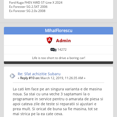
Ford Kuga FHEV AWD ST-Line X 2024
Ex Forester SG 2.5XT 2006
Ex Forester SG 2.0x 2008
MihaiFlorescu
14272
Life is too short to drive a boring car!
Re: Sfat achizitie Subaru
«
Reply #10 on:
March 12, 2019, 11:26:35 AM »
La cati km face pe an singura varianta e de masina
noua. Sa stai cu una veche 3 saptamani la o
programare in service pentru o amarata de piesa si
apoi cateva zile de teste si reparatii si ajustari e
prea mult. Si oricat de buna sa fie masina, tot se
mai strica pe la ea cate ceva.