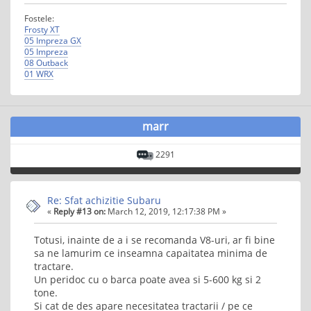
Fostele:
Frosty XT
05 Impreza GX
05 Impreza
08 Outback
01 WRX
marr
2291
Re: Sfat achizitie Subaru
«
Reply #13 on:
March 12, 2019, 12:17:38 PM »
Totusi, inainte de a i se recomanda V8-uri, ar fi bine
sa ne lamurim ce inseamna capaitatea minima de
tractare.
Un peridoc cu o barca poate avea si 5-600 kg si 2
tone.
Si cat de des apare necesitatea tractarii / pe ce