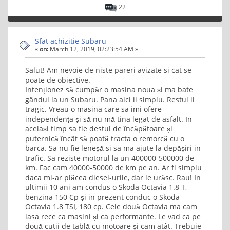
22
Sfat achizitie Subaru
«
on:
March 12, 2019, 02:23:54 AM »
Salut! Am nevoie de niste pareri avizate si cat se
poate de obiective.
Intenționez să cumpăr o masina noua și ma bate
gândul la un Subaru. Pana aici ii simplu. Restul ii
tragic. Vreau o masina care sa imi ofere
independența și să nu mă tina legat de asfalt. In
același timp sa fie destul de încăpătoare și
puternică încât să poată tracta o remorcă cu o
barca. Sa nu fie leneșă si sa ma ajute la depășiri in
trafic. Sa reziste motorul la un 400000-500000 de
km. Fac cam 40000-50000 de km pe an. Ar fi simplu
daca mi-ar plăcea diesel-urile, dar le urăsc. Rau! In
ultimii 10 ani am condus o Skoda Octavia 1.8 T,
benzina 150 Cp și in prezent conduc o Skoda
Octavia 1.8 TSI, 180 cp. Cele două Octavia ma cam
lasa rece ca masini și ca performante. Le vad ca pe
două cutii de tablă cu motoare și cam atât. Trebuie