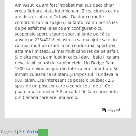
Am văzut că am fost întrebat mai sus daca chiar
vreau Subaru. Asta intenționam. Zicea cineva ca m-
am descurcat cu o Octavia. Da dar cu multe
compromisuri la spațiu și la faptul că nu pot să ies
de pe asfalt mai ales ca am configurat-o cu
suspensie sport, scaune sport și jante pe 18 cu
anvelope 225/40/18 și asta ca sa ma ajute sa o tin
cat mai mult pe drum la un condus mai sportiv și
asta ma limitează și mai mult când ies de pe asfalt.
Si o alta marcă am luat in calcul dar... baiu ii ca am
nevasta și ea urăște camionetele. Un Dodge Ram
1500 care vine pe gaz din fabrica era chiar bun. Se
inmatriculeaza ca utilitară și impozitul ii undeva la
900 lei/an. Era interesant ce poate o Outback 2.5
spus de un posesor care o conduce zi de zi. Ce
poate una cu motor 3.6 am aflat de la o cunostinta
din Canada care are una acolo.
Logged
Pages: [
1
]
2
3
Go Up
+