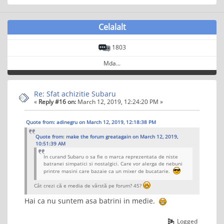
Celalalt
1803
Mda...
Re: Sfat achizitie Subaru
«
Reply #16 on:
March 12, 2019, 12:24:20 PM »
Quote from: adinegru on March 12, 2019, 12:18:38 PM
Quote from: make the forum greatagain on March 12, 2019,
10:51:39 AM
In curand Subaru o sa fie o marca reprezentata de niste
batranei simpatici si nostalgici. Care vor alerga de nebuni
printre masini care bazaie ca un mixer de bucatarie.
Cât crezi că e media de vârstă pe forum? 45?
Hai ca nu suntem asa batrini in medie.
Logged