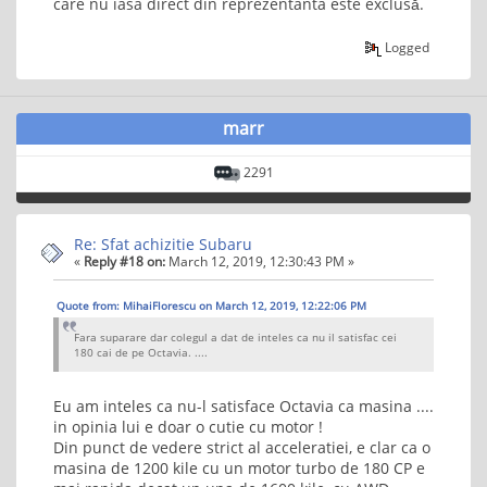
care nu iasa direct din reprezentanta este exclusă.
Logged
marr
2291
Re: Sfat achizitie Subaru
«
Reply #18 on:
March 12, 2019, 12:30:43 PM »
Quote from: MihaiFlorescu on March 12, 2019, 12:22:06 PM
Fara suparare dar colegul a dat de inteles ca nu il satisfac cei
180 cai de pe Octavia. ....
Eu am inteles ca nu-l satisface Octavia ca masina ....
in opinia lui e doar o cutie cu motor !
Din punct de vedere strict al acceleratiei, e clar ca o
masina de 1200 kile cu un motor turbo de 180 CP e