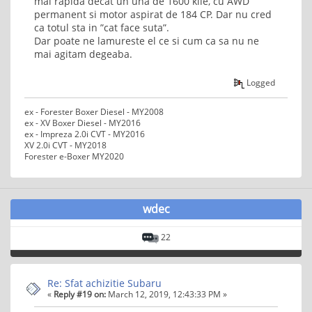
mai rapida decat un una de 1600 kile, cu AWD
permanent si motor aspirat de 184 CP. Dar nu cred
ca totul sta in ”cat face suta”.
Dar poate ne lamureste el ce si cum ca sa nu ne
mai agitam degeaba.
Logged
ex - Forester Boxer Diesel - MY2008
ex - XV Boxer Diesel - MY2016
ex - Impreza 2.0i CVT - MY2016
XV 2.0i CVT - MY2018
Forester e-Boxer MY2020
wdec
22
Re: Sfat achizitie Subaru
«
Reply #19 on:
March 12, 2019, 12:43:33 PM »