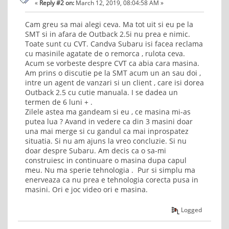
«
Reply #2 on:
March 12, 2019, 08:04:58 AM »
Cam greu sa mai alegi ceva. Ma tot uit si eu pe la
SMT si in afara de Outback 2.5i nu prea e nimic.
Toate sunt cu CVT. Candva Subaru isi facea reclama
cu masinile agatate de o remorca , rulota ceva.
Acum se vorbeste despre CVT ca abia cara masina.
Am prins o discutie pe la SMT acum un an sau doi ,
intre un agent de vanzari si un client , care isi dorea
Outback 2.5 cu cutie manuala. I se dadea un
termen de 6 luni + .
Zilele astea ma gandeam si eu , ce masina mi-as
putea lua ? Avand in vedere ca din 3 masini doar
una mai merge si cu gandul ca mai inprospatez
situatia. Si nu am ajuns la vreo concluzie. Si nu
doar despre Subaru. Am decis ca o sa-mi
construiesc in continuare o masina dupa capul
meu. Nu ma sperie tehnologia . Pur si simplu ma
enerveaza ca nu prea e tehnologia corecta pusa in
masini. Ori e joc video ori e masina.
Logged