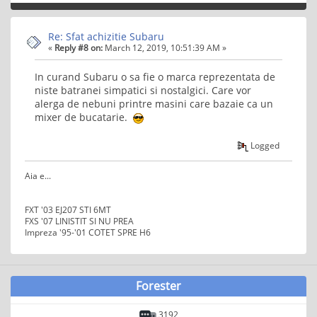
Re: Sfat achizitie Subaru
«
Reply #8 on:
March 12, 2019, 10:51:39 AM »
In curand Subaru o sa fie o marca reprezentata de
niste batranei simpatici si nostalgici. Care vor
alerga de nebuni printre masini care bazaie ca un
mixer de bucatarie.
Logged
Aia e...
FXT '03 EJ207 STI 6MT
FXS '07 LINISTIT SI NU PREA
Impreza '95-'01 COTET SPRE H6
Forester
3192