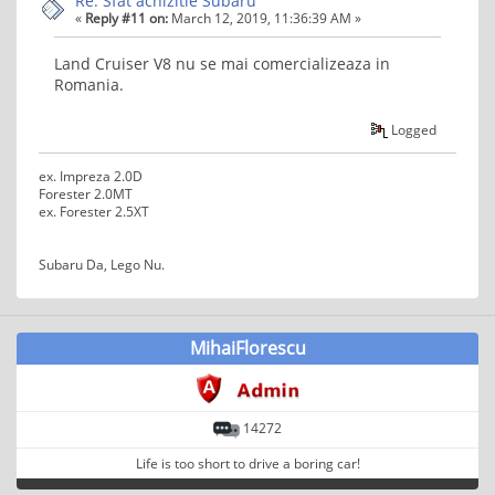
Re: Sfat achizitie Subaru
«
Reply #11 on:
March 12, 2019, 11:36:39 AM »
Land Cruiser V8 nu se mai comercializeaza in
Romania.
Logged
ex. Impreza 2.0D
Forester 2.0MT
ex. Forester 2.5XT
Subaru Da, Lego Nu.
MihaiFlorescu
14272
Life is too short to drive a boring car!