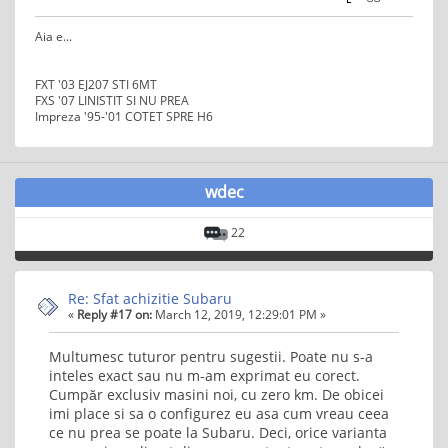
Aia e...
FXT '03 EJ207 STI 6MT
FXS '07 LINISTIT SI NU PREA
Impreza '95-'01 COTET SPRE H6
wdec
22
Re: Sfat achizitie Subaru
«
Reply #17 on:
March 12, 2019, 12:29:01 PM »
Multumesc tuturor pentru sugestii. Poate nu s-a
inteles exact sau nu m-am exprimat eu corect.
Cumpăr exclusiv masini noi, cu zero km. De obicei
imi place si sa o configurez eu asa cum vreau ceea
ce nu prea se poate la Subaru. Deci, orice varianta