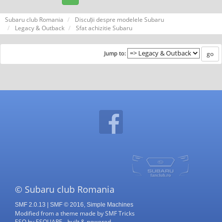
Subaru club Romania
Discuții despre modelele Subaru
Legacy & Outback
Sfat achizitie Subaru
Jump to:
© Subaru club Romania
SMF 2.0.13
|
SMF © 2016
,
Simple Machines
Modified from a theme made by
SMF Tricks
ESQ
by
ESQUARE
- built & powered