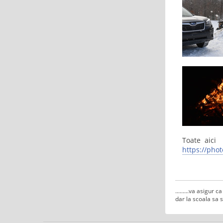
Toate aici
https://ph
.........va asigur
dar la scoala sa s