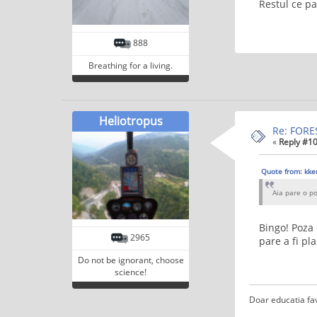
Restul ce p
888
Breathing for a living.
Heliotropus
Re: FORES
«
Reply #10
Quote from: kke
Aia pare o po
Bingo! Poza 
2965
pare a fi pl
Do not be ignorant, choose
science!
Doar educatia fa