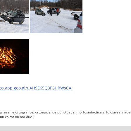
otos.app.goo.gl/uAHSE65Q3P6HRWsCA
 ca greselile ortografice, ortoepice, de punctuatie, morfosintactice si folosirea ina
titi ca tot nu ma duc !