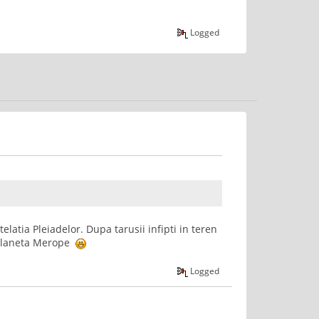
Logged
elatia Pleiadelor. Dupa tarusii infipti in teren
c planeta Merope
Logged