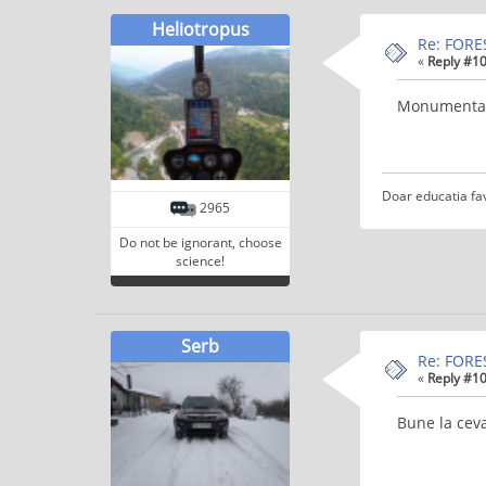
Heliotropus
Re: FORES
«
Reply #10
Monumental
Doar educatia fa
2965
Do not be ignorant, choose
science!
Serb
Re: FORES
«
Reply #10
Bune la cev