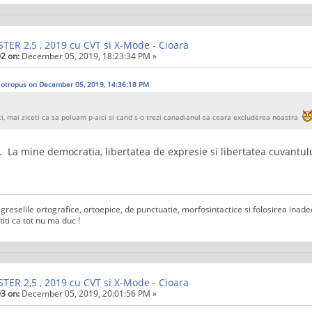
TER 2,5 , 2019 cu CVT si X-Mode - Cioara
2 on:
December 05, 2019, 18:23:34 PM »
iotropus on December 05, 2019, 14:36:18 PM
eti, mai ziceti ca sa poluam p-aici si cand s-o trezi canadianul sa ceara excluderea noastra
. La mine democratia, libertatea de expresie si libertatea cuvantul
 ca greselile ortografice, ortoepice, de punctuatie, morfosintactice si folosirea ina
titi ca tot nu ma duc !
TER 2,5 , 2019 cu CVT si X-Mode - Cioara
3 on:
December 05, 2019, 20:01:56 PM »