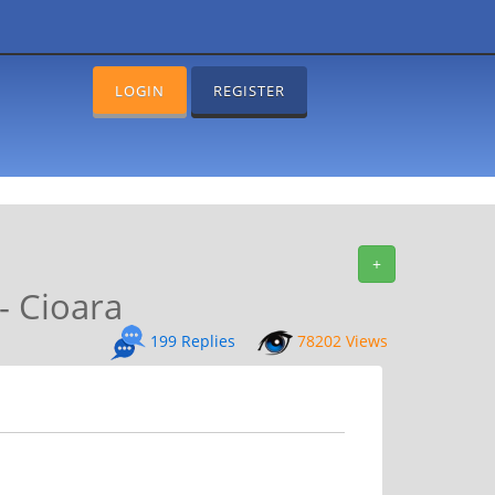
LOGIN
REGISTER
+
- Cioara
199 Replies
78202 Views