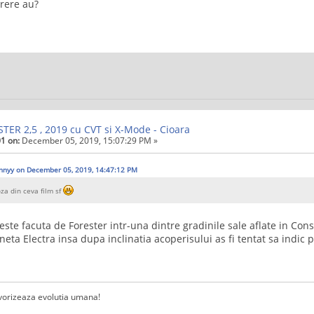
arere au?
TER 2,5 , 2019 cu CVT si X-Mode - Cioara
1 on:
December 05, 2019, 15:07:29 PM »
nnyy on December 05, 2019, 14:47:12 PM
za din ceva film sf
este facuta de Forester intr-una dintre gradinile sale aflate in Const
aneta Electra insa dupa inclinatia acoperisului as fi tentat sa indi
vorizeaza evolutia umana!