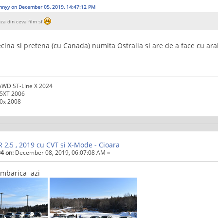
nnyy on December 05, 2019, 14:47:12 PM
za din ceva film sf
ecina si pretena (cu Canada) numita Ostralia si are de a face cu ar
AWD ST-Line X 2024
.5XT 2006
.0x 2008
2,5 , 2019 cu CVT si X-Mode - Cioara
4 on:
December 08, 2019, 06:07:08 AM »
imbarica azi