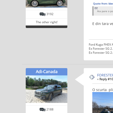
Quote from: kke
Aia pare o po
3192
The other right!
E din tara v
Ford Kuga FHEV 
Ex Forester SG 2
Ex Forester SG 2
Adi-Canada
FORESTER 
«
Reply #10
O scurta pl
2188