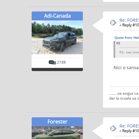
Adi-Canada
Re: FORES
«
Reply #10
Quote from: Hel
....................
P.S.: mai zic
2188
Nici o sansa
.........va asigur
dar la scoala sa s
Forester
Re: FORES
«
Reply #10