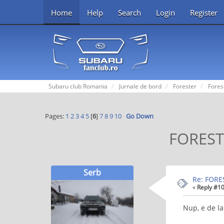
Home
Help
Search
Login
Register
Subaru club Romania
Jurnale de bord
Forester
Fores
Pages:
1
2
3
4
5
[
6
]
7
8
9
10
Go Down
FORESTE
Serb
Re: FORES
«
Reply #10
Nup, e de la