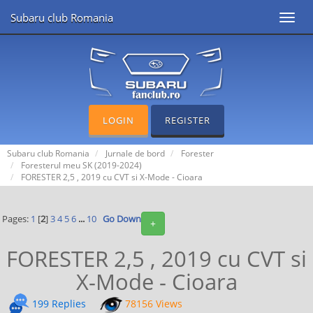
Subaru club Romania
Toggl
navig
LOGIN
REGISTER
Subaru club Romania
Jurnale de bord
Forester
Foresterul meu SK (2019-2024)
FORESTER 2,5 , 2019 cu CVT si X-Mode - Cioara
Pages:
1
[
2
]
3
4
5
6
...
10
Go Down
+
FORESTER 2,5 , 2019 cu CVT si
X-Mode - Cioara
199 Replies
78156 Views