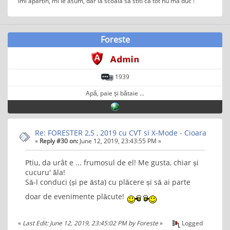
imi apartin, mi le asum, dar la scoala sa stiti ca tot nu ma duc !
Foreste
1939
Apă, paie și bătaie ...
Re: FORESTER 2,5 , 2019 cu CVT si X-Mode - Cioara
«
Reply #30 on:
June 12, 2019, 23:43:55 PM »
Ptiu, da urât e ... frumosul de el! Me gusta, chiar și
cucuru' ăla!
Să-l conduci (și pe ăsta) cu plăcere și să ai parte
doar de evenimente plăcute!
«
Last Edit: June 12, 2019, 23:45:02 PM by Foreste
»
Logged