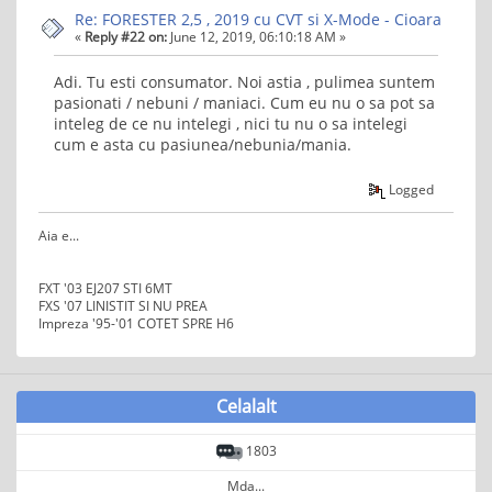
Re: FORESTER 2,5 , 2019 cu CVT si X-Mode - Cioara
«
Reply #22 on:
June 12, 2019, 06:10:18 AM »
Adi. Tu esti consumator. Noi astia , pulimea suntem
pasionati / nebuni / maniaci. Cum eu nu o sa pot sa
inteleg de ce nu intelegi , nici tu nu o sa intelegi
cum e asta cu pasiunea/nebunia/mania.
Logged
Aia e...
FXT '03 EJ207 STI 6MT
FXS '07 LINISTIT SI NU PREA
Impreza '95-'01 COTET SPRE H6
Celalalt
1803
Mda...