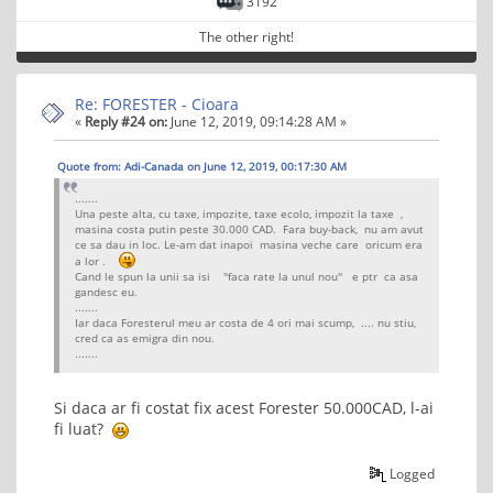
3192
The other right!
Re: FORESTER - Cioara
«
Reply #24 on:
June 12, 2019, 09:14:28 AM »
Quote from: Adi-Canada on June 12, 2019, 00:17:30 AM
.......
Una peste alta, cu taxe, impozite, taxe ecolo, impozit la taxe ,
masina costa putin peste 30.000 CAD. Fara buy-back, nu am avut
ce sa dau in loc. Le-am dat inapoi masina veche care oricum era
a lor .
Cand le spun la unii sa isi ''faca rate la unul nou'' e ptr ca asa
gandesc eu.
.......
Iar daca Foresterul meu ar costa de 4 ori mai scump, .... nu stiu,
cred ca as emigra din nou.
.......
Si daca ar fi costat fix acest Forester 50.000CAD, l-ai
fi luat?
Logged