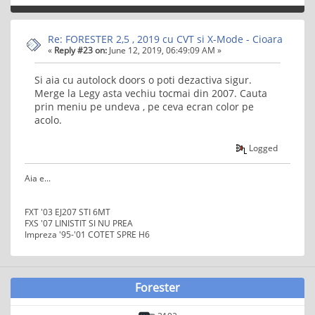
Re: FORESTER 2,5 , 2019 cu CVT si X-Mode - Cioara
«
Reply #23 on:
June 12, 2019, 06:49:09 AM »
Si aia cu autolock doors o poti dezactiva sigur.
Merge la Legy asta vechiu tocmai din 2007. Cauta
prin meniu pe undeva , pe ceva ecran color pe
acolo.
Logged
Aia e...
FXT '03 EJ207 STI 6MT
FXS '07 LINISTIT SI NU PREA
Impreza '95-'01 COTET SPRE H6
Forester