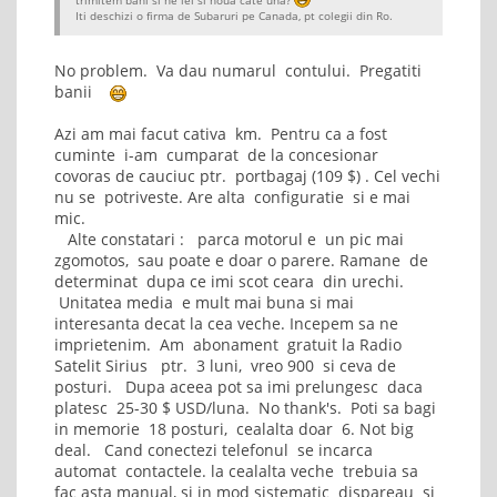
Iti deschizi o firma de Subaruri pe Canada, pt colegii din Ro.
No problem. Va dau numarul contului. Pregatiti
banii
Azi am mai facut cativa km. Pentru ca a fost
cuminte i-am cumparat de la concesionar
covoras de cauciuc ptr. portbagaj (109 $) . Cel vechi
nu se potriveste. Are alta configuratie si e mai
mic.
Alte constatari : parca motorul e un pic mai
zgomotos, sau poate e doar o parere. Ramane de
determinat dupa ce imi scot ceara din urechi.
Unitatea media e mult mai buna si mai
interesanta decat la cea veche. Incepem sa ne
imprietenim. Am abonament gratuit la Radio
Satelit Sirius ptr. 3 luni, vreo 900 si ceva de
posturi. Dupa aceea pot sa imi prelungesc daca
platesc 25-30 $ USD/luna. No thank's. Poti sa bagi
in memorie 18 posturi, cealalta doar 6. Not big
deal. Cand conectezi telefonul se incarca
automat contactele. la cealalta veche trebuia sa
fac asta manual, si in mod sistematic dispareau si