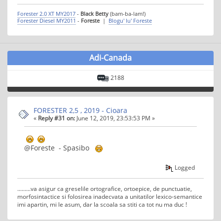
Forester 2.0 XT MY2017
-
Black Betty
(bam-ba-lam!)
Forester Diesel MY2011
-
Foreste
|
Blogu' lu' Foreste
Adi-Canada
2188
FORESTER 2,5 , 2019 - Cioara
«
Reply #31 on:
June 12, 2019, 23:53:53 PM »
@Foreste - Spasibo
Logged
.........va asigur ca greselile ortografice, ortoepice, de punctuatie,
morfosintactice si folosirea inadecvata a unitatilor lexico-semantice
imi apartin, mi le asum, dar la scoala sa stiti ca tot nu ma duc !