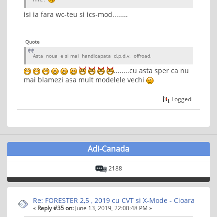
isi ia fara wc-teu si ics-mod........
Quote
Asta noua e si mai handicapata d.p.d.v. offroad.
........cu asta sper ca nu
mai blamezi asa mult modelele vechi
Logged
Adi-Canada
2188
Re: FORESTER 2,5 , 2019 cu CVT si X-Mode - Cioara
«
Reply #35 on:
June 13, 2019, 22:00:48 PM »