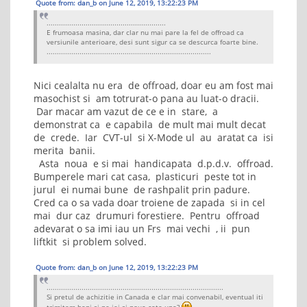
Quote from: dan_b on June 12, 2019, 13:22:23 PM
..........................................................
E frumoasa masina, dar clar nu mai pare la fel de offroad ca
versiunile anterioare, desi sunt sigur ca se descurca foarte bine.
................................................................................
Nici cealalta nu era de offroad, doar eu am fost mai
masochist si am totrurat-o pana au luat-o dracii.
Dar macar am vazut de ce e in stare, a
demonstrat ca e capabila de mult mai mult decat
de crede. Iar CVT-ul si X-Mode ul au aratat ca isi
merita banii.
Asta noua e si mai handicapata d.p.d.v. offroad.
Bumperele mari cat casa, plasticuri peste tot in
jurul ei numai bune de rashpalit prin padure.
Cred ca o sa vada doar troiene de zapada si in cel
mai dur caz drumuri forestiere. Pentru offroad
adevarat o sa imi iau un Frs mai vechi , ii pun
liftkit si problem solved.
Quote from: dan_b on June 12, 2019, 13:22:23 PM
......................................................................................
Si pretul de achizitie in Canada e clar mai convenabil, eventual iti
trimitem bani si ne iei si noua cate una?