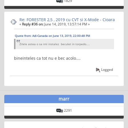
1829
Re: FORESTER 2,5 , 2019 cu CVT si X-Mode - Cioara
«
Reply #36 on:
June 14, 2019, 13:57:14 PM »
Quote from: Adi-Canada on June 13, 2019, 22:00:48 PM
Zilele astea o sa imi instalez beculet in torpedo....
bineinteles ca tot nu e bec acolo....
Logged
marr
2291