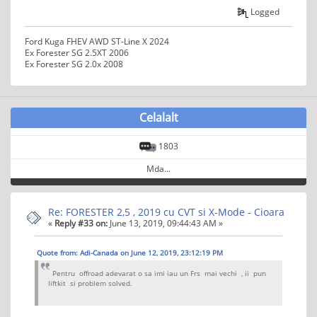
Logged
Ford Kuga FHEV AWD ST-Line X 2024
Ex Forester SG 2.5XT 2006
Ex Forester SG 2.0x 2008
Celalalt
1803
Mda...
Re: FORESTER 2,5 , 2019 cu CVT si X-Mode - Cioara
«
Reply #33 on:
June 13, 2019, 09:44:43 AM »
Quote from: Adi-Canada on June 12, 2019, 23:12:19 PM
Pentru offroad adevarat o sa imi iau un Frs mai vechi , ii pun
liftkit si problem solved.