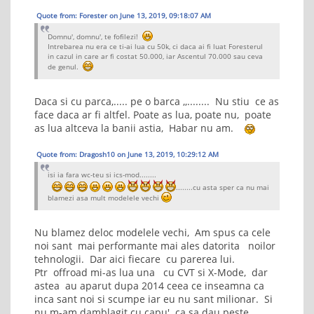
Quote from: Forester on June 13, 2019, 09:18:07 AM
Domnu', domnu', te fofilezi!
Intrebarea nu era ce ti-ai lua cu 50k, ci daca ai fi luat Foresterul
in cazul in care ar fi costat 50.000, iar Ascentul 70.000 sau ceva
de genul.
Daca si cu parca,..... pe o barca ,,........ Nu stiu ce as
face daca ar fi altfel. Poate as lua, poate nu, poate
as lua altceva la banii astia, Habar nu am.
Quote from: Dragosh10 on June 13, 2019, 10:29:12 AM
isi ia fara wc-teu si ics-mod........
........cu asta sper ca nu mai
blamezi asa mult modelele vechi
Nu blamez deloc modelele vechi, Am spus ca cele
noi sant mai performante mai ales datorita noilor
tehnologii. Dar aici fiecare cu parerea lui.
Ptr offroad mi-as lua una cu CVT si X-Mode, dar
astea au aparut dupa 2014 ceea ce inseamna ca
inca sant noi si scumpe iar eu nu sant milionar. Si
nu m-am damblagit cu capu' ca sa dau peste