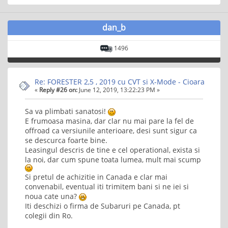
dan_b
1496
Re: FORESTER 2,5 , 2019 cu CVT si X-Mode - Cioara
«
Reply #26 on:
June 12, 2019, 13:22:23 PM »
Sa va plimbati sanatosi!
E frumoasa masina, dar clar nu mai pare la fel de
offroad ca versiunile anterioare, desi sunt sigur ca
se descurca foarte bine.
Leasingul descris de tine e cel operational, exista si
la noi, dar cum spune toata lumea, mult mai scump
Si pretul de achizitie in Canada e clar mai
convenabil, eventual iti trimitem bani si ne iei si
noua cate una?
Iti deschizi o firma de Subaruri pe Canada, pt
colegii din Ro.