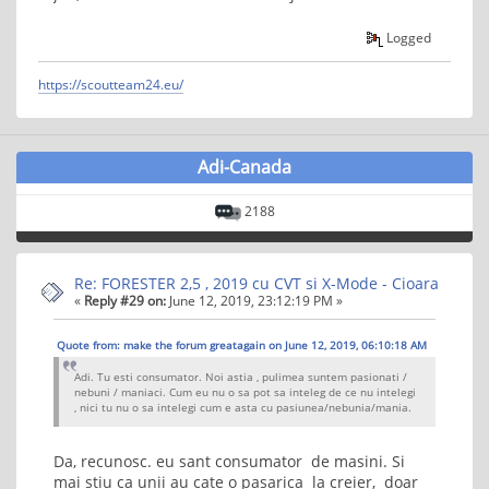
Logged
https://scoutteam24.eu/
Adi-Canada
2188
Re: FORESTER 2,5 , 2019 cu CVT si X-Mode - Cioara
«
Reply #29 on:
June 12, 2019, 23:12:19 PM »
Quote from: make the forum greatagain on June 12, 2019, 06:10:18 AM
Adi. Tu esti consumator. Noi astia , pulimea suntem pasionati /
nebuni / maniaci. Cum eu nu o sa pot sa inteleg de ce nu intelegi
, nici tu nu o sa intelegi cum e asta cu pasiunea/nebunia/mania.
Da, recunosc. eu sant consumator de masini. Si
mai stiu ca unii au cate o pasarica la creier, doar