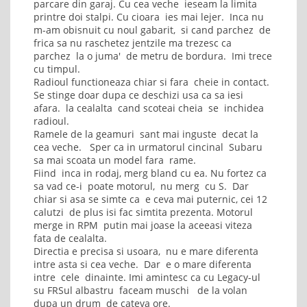
parcare din garaj. Cu cea veche ieseam la limita
printre doi stalpi. Cu cioara ies mai lejer. Inca nu
m-am obisnuit cu noul gabarit, si cand parchez de
frica sa nu raschetez jentzile ma trezesc ca
parchez la o juma' de metru de bordura. Imi trece
cu timpul.
Radioul functioneaza chiar si fara cheie in contact.
Se stinge doar dupa ce deschizi usa ca sa iesi
afara. la cealalta cand scoteai cheia se inchidea
radioul.
Ramele de la geamuri sant mai inguste decat la
cea veche. Sper ca in urmatorul cincinal Subaru
sa mai scoata un model fara rame.
Fiind inca in rodaj, merg bland cu ea. Nu fortez ca
sa vad ce-i poate motorul, nu merg cu S. Dar
chiar si asa se simte ca e ceva mai puternic, cei 12
calutzi de plus isi fac simtita prezenta. Motorul
merge in RPM putin mai joase la aceeasi viteza
fata de cealalta.
Directia e precisa si usoara, nu e mare diferenta
intre asta si cea veche. Dar e o mare diferenta
intre cele dinainte. Imi amintesc ca cu Legacy-ul
su FRSul albastru faceam muschi de la volan
dupa un drum de cateva ore.