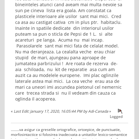
bineinteles atunci cand aveam mai multa nevoie sa
sun pe cineva lista era goala. Am constatat ca
plasticele interioare ale usilor sant mai mici. Cred
ca asa au castigat cativa cm in plus ptr. habitaclu.
Inainte in spatiile dedicate din interiorul usilor
puteam sa pun o sticla de Pepsi de 1 L. si alte
acareturi pe langa. Acuma nu mai incap.
Parasolarele sant mai mici fata de celalat model.
Nu ma deranjeaza. La cealalta veche erau chiar
stupid de mari, ajungeau pana aproape de
jumatatea parbrizului ! Are roata de rezerva de-
aia schiloada, nu kit de reparatie asa cum am
auzit ca au modelele europene. Imi plac oglinzile
laterale astea mai mici. La cea veche erau asa de
mari ca uneori imi ascundea pietonul cel nemernic
care trecea strada si nu il vedeam din cauza ca
oglinda il acoperea.
«
Last Edit: January 17, 2020, 16:05:44 PM by Adi-Canada
»
Logged
.........va asigur ca greselile ortografice, ortoepice, de punctuatie,
morfosintactice si folosirea inadecvata a unitatilor lexico-semantice