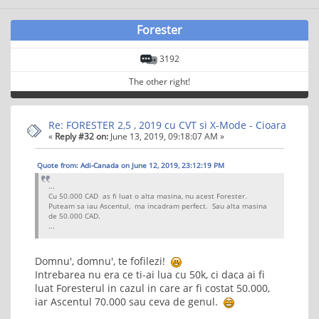
Forester
3192
The other right!
Re: FORESTER 2,5 , 2019 cu CVT si X-Mode - Cioara
«
Reply #32 on:
June 13, 2019, 09:18:07 AM »
Quote from: Adi-Canada on June 12, 2019, 23:12:19 PM
...
Cu 50.000 CAD as fi luat o alta masina, nu acest Forester.
Puteam sa iau Ascentul, ma incadram perfect. Sau alta masina
de 50.000 CAD.
...
Domnu', domnu', te fofilezi!
Intrebarea nu era ce ti-ai lua cu 50k, ci daca ai fi
luat Foresterul in cazul in care ar fi costat 50.000,
iar Ascentul 70.000 sau ceva de genul.