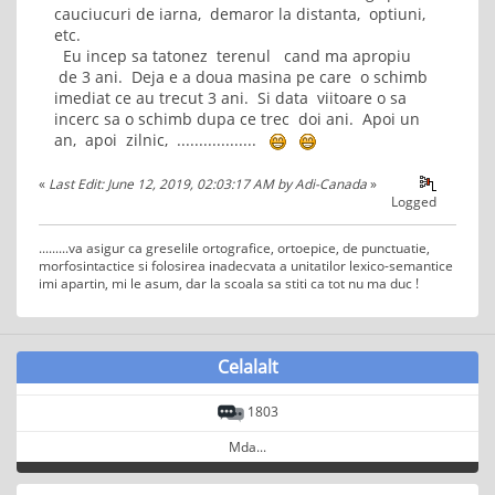
cauciucuri de iarna, demaror la distanta, optiuni,
etc.
Eu incep sa tatonez terenul cand ma apropiu
de 3 ani. Deja e a doua masina pe care o schimb
imediat ce au trecut 3 ani. Si data viitoare o sa
incerc sa o schimb dupa ce trec doi ani. Apoi un
an, apoi zilnic, ..................
«
Last Edit: June 12, 2019, 02:03:17 AM by Adi-Canada
»
Logged
.........va asigur ca greselile ortografice, ortoepice, de punctuatie,
morfosintactice si folosirea inadecvata a unitatilor lexico-semantice
imi apartin, mi le asum, dar la scoala sa stiti ca tot nu ma duc !
Celalalt
1803
Mda...