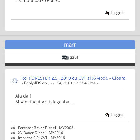
E simplu....de ce are...
Logged
marr
2291
Re: FORESTER 2,5 , 2019 cu CVT si X-Mode - Cioara
«
Reply #39 on:
June 14, 2019, 17:37:48 PM »
Aia da !
Mi-am facut griji degeaba ...
Logged
ex - Forester Boxer Diesel - MY2008
ex - XV Boxer Diesel - MY2016
ex - Impreza 2.0i CVT - MY2016