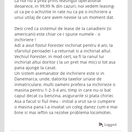
La noi nu a prea prins leasingul operational
deoarece, in 99,99 % din cazuri, noi vedem leasing-
ul ca pe o achizitie in rate nu ca pe o inchiriere a
unui utilaj de care avem nevoie la un moment dat.
Desi cred ca sistemul de lease de la canadieni (si
americani) este chiar ce-i spune numele - o
inchiriere !
Adi a avut fostul Forester inchiriat pentru 4 ani, la
sfarsitul perioadei l-a returnat si a inchiriat altul.
Vechiul Forester, in mod cert, va fi la ranul lui
inchiriat altui doritor ( la un pret mai mic) si tot asa
pana ajunge la casat.
Un sistem asemanator de inchiriere este si in
Danemarca, unde, datorita taxelor uriase de
inmatriculare, multi oameni prefera sa inchirieze o
masina pentru 1-2-3-4 ani, timp in care nu-si bat
capul decat cu benzina, asigurarile si plata chiriei.
Asa a facut si fiul meu - initial a vrut sa-si cumpere
o masina pana l-a invatat un coleg danez cum e mai
bine si mai ieftin sa rezolve problema locomotiei.
Logged