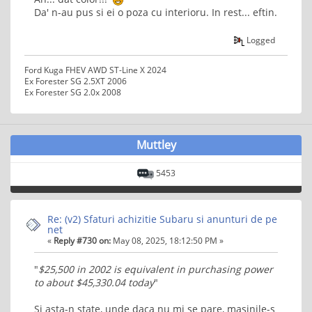
Da' n-au pus si ei o poza cu interioru. In rest... eftin.
Logged
Ford Kuga FHEV AWD ST-Line X 2024
Ex Forester SG 2.5XT 2006
Ex Forester SG 2.0x 2008
Muttley
5453
Re: (v2) Sfaturi achizitie Subaru si anunturi de pe
net
«
Reply #730 on:
May 08, 2025, 18:12:50 PM »
"
$25,500 in 2002 is equivalent in purchasing power
to about $45,330.04 today
"
Si asta-n state, unde daca nu mi se pare, masinile-s