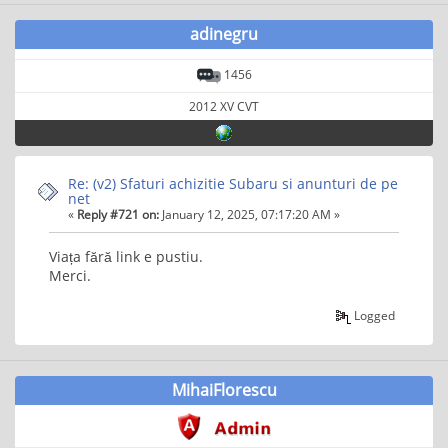
adinegru
1456
2012 XV CVT
Re: (v2) Sfaturi achizitie Subaru si anunturi de pe
net
«
Reply #721 on:
January 12, 2025, 07:17:20 AM »
Viața fără link e pustiu.
Merci.
Logged
MihaiFlorescu