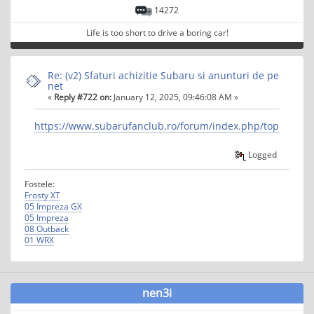
14272
Life is too short to drive a boring car!
Re: (v2) Sfaturi achizitie Subaru si anunturi de pe
net
«
Reply #722 on:
January 12, 2025, 09:46:08 AM »
https://www.subarufanclub.ro/forum/index.php/topic,4482
Logged
Fostele:
Frosty XT
05 Impreza GX
05 Impreza
08 Outback
01 WRX
nen3i