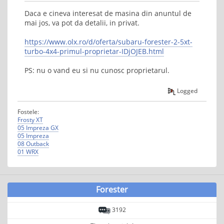
Daca e cineva interesat de masina din anuntul de
mai jos, va pot da detalii, in privat.
https://www.olx.ro/d/oferta/subaru-forester-2-5xt-
turbo-4x4-primul-proprietar-IDjOJEB.html
PS: nu o vand eu si nu cunosc proprietarul.
Logged
Fostele:
Frosty XT
05 Impreza GX
05 Impreza
08 Outback
01 WRX
Forester
3192