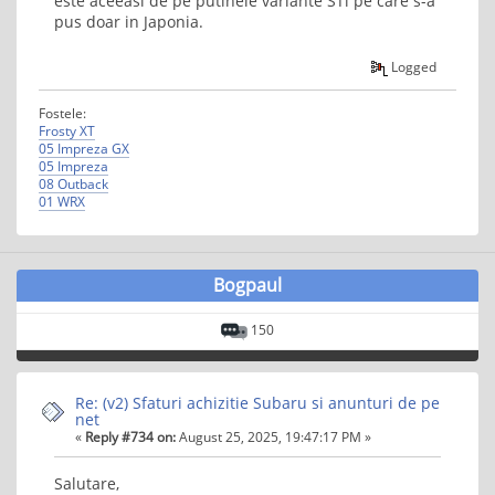
este aceeasi de pe putinele variante STi pe care s-a
pus doar in Japonia.
Logged
Fostele:
Frosty XT
05 Impreza GX
05 Impreza
08 Outback
01 WRX
Bogpaul
150
Re: (v2) Sfaturi achizitie Subaru si anunturi de pe
net
«
Reply #734 on:
August 25, 2025, 19:47:17 PM »
Salutare,