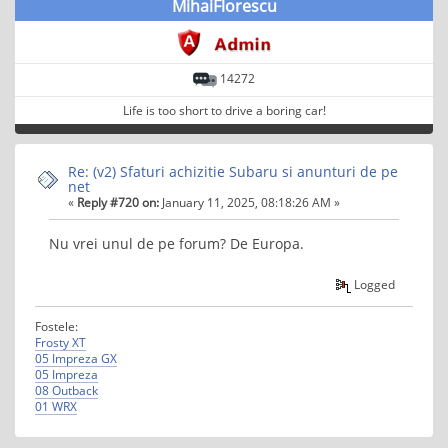
MihaiFlorescu
14272
Life is too short to drive a boring car!
Re: (v2) Sfaturi achizitie Subaru si anunturi de pe
net
«
Reply #720 on:
January 11, 2025, 08:18:26 AM »
Nu vrei unul de pe forum? De Europa.
Logged
Fostele:
Frosty XT
05 Impreza GX
05 Impreza
08 Outback
01 WRX