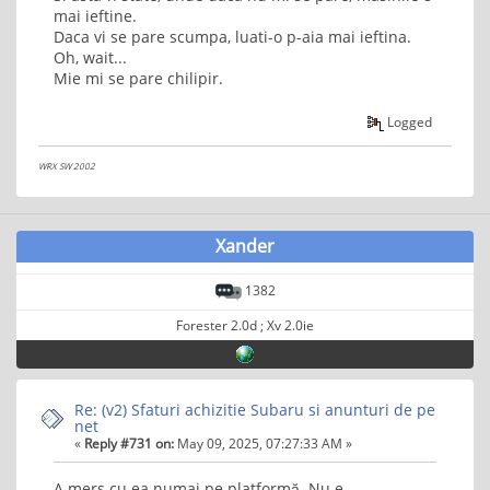
mai ieftine.
Daca vi se pare scumpa, luati-o p-aia mai ieftina.
Oh, wait...
Mie mi se pare chilipir.
Logged
WRX SW 2002
Xander
1382
Forester 2.0d ; Xv 2.0ie
Re: (v2) Sfaturi achizitie Subaru si anunturi de pe
net
«
Reply #731 on:
May 09, 2025, 07:27:33 AM »
A mers cu ea numai pe platformă. Nu e