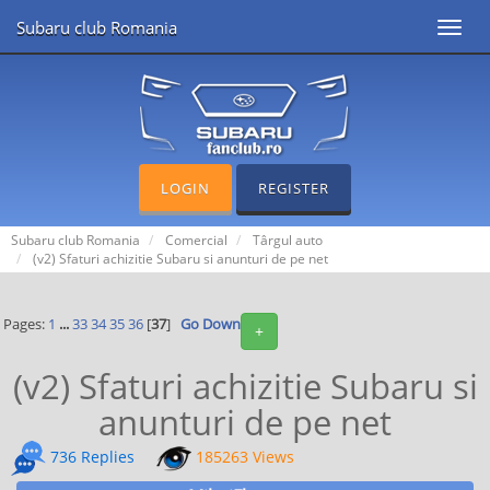
Subaru club Romania
Toggl
navig
LOGIN
REGISTER
Subaru club Romania
Comercial
Târgul auto
(v2) Sfaturi achizitie Subaru si anunturi de pe net
Pages:
1
...
33
34
35
36
[
37
]
Go Down
+
(v2) Sfaturi achizitie Subaru si
anunturi de pe net
736 Replies
185263 Views