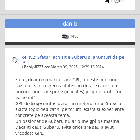
Logged
dan_b
1496
Re: (v2) Sfaturi achizitie Subaru si anunturi de pe
net
«
Reply #727 on:
March 09, 2025, 12:39:13 PM »
Salut, doar o remarca - are GPL, nu este in niciun
caz bine si nici vreo calitate sau dotare care sa te
bucure, orice-ar spune (mai ales) proprietarul - "un
pasionat".
GPL distruge multe lucruri in motorul unui Subaru,
exista topic dedicat si pe forum, exista si experiente
concrete pe aceasta tema.
Un pasionat de Subaru nu ar pune gpl pe masina.
Daca iti cauti Subaru, evita orice are sau a avut
vreodata GPL.