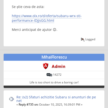
Se știe ceva de asta:
https://www.olx.ro/d/oferta/subaru-wrx-sti-
performance-IDjJsGG.html
Merci anticipat de ajutor 😊.
Logged
MihaiFlorescu
14272
Life is too short to drive a boring car!
Re: (v2) Sfaturi achizitie Subaru si anunturi de pe
net
«
Reply #735 on:
October 10, 2025, 16:39:01 PM »