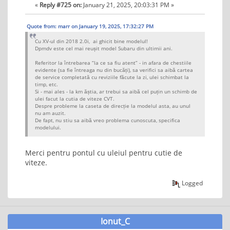
«
Reply #725 on:
January 21, 2025, 20:03:31 PM »
Quote from: marr on January 19, 2025, 17:32:27 PM
Cu XV-ul din 2018 2.0i, ai ghicit bine modelul!
Dpmdv este cel mai reușit model Subaru din ultimii ani.
Referitor la întrebarea “la ce sa fiu atent” - in afara de chestiile
evidente (sa fie întreaga nu din bucăți), sa verifici sa aibă cartea
de service completată cu reviziile făcute la zi, ulei schimbat la
timp, etc.
Si - mai ales - la km ăștia, ar trebui sa aibă cel puțin un schimb de
ulei facut la cutia de viteze CVT.
Despre probleme la caseta de direcție la modelul asta, au unul
nu am auzit.
De fapt, nu stiu sa aibă vreo problema cunoscuta, specifica
modelului.
Merci pentru pontul cu uleiul pentru cutie de
viteze.
Logged
Ionut_C