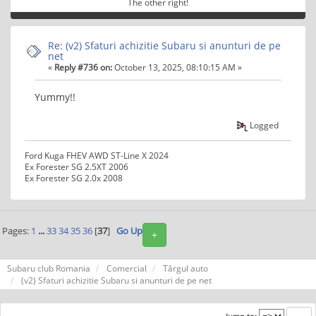
The other right!
Re: (v2) Sfaturi achizitie Subaru si anunturi de pe
net
«
Reply #736 on:
October 13, 2025, 08:10:15 AM »
Yummy!!
Logged
Ford Kuga FHEV AWD ST-Line X 2024
Ex Forester SG 2.5XT 2006
Ex Forester SG 2.0x 2008
Pages:
1
...
33
34
35
36
[
37
]
Go Up
+
Subaru club Romania
Comercial
Târgul auto
(v2) Sfaturi achizitie Subaru si anunturi de pe net