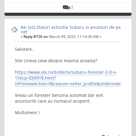
2
Re: (v2) Sfaturi achizitie Subaru si anunturi de pe
net
«
Reply #726 on:
March 09, 2025, 11:14:36 AM »
Salutare,
Stie cineva ceva despre masina aceasta?
https://www.olx.ro/d/oferta/subaru-forester-2-0-x-
156cp-IDj99T8.html?
isPreviewActive=0&reason=seller_profile&sliderIndex=0
Vreau un forester benzina automat dar evit
anunturile care au numarul acoperit.
Multumesc !