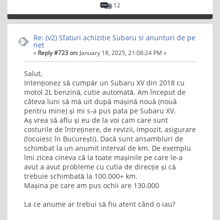
12
Re: (v2) Sfaturi achizitie Subaru si anunturi de pe
net
«
Reply #723 on:
January 18, 2025, 21:08:24 PM »
Salut,
Intenționez să cumpăr un Subaru XV din 2018 cu
motol 2L benzină, cutie automată. Am început de
câteva luni să mă uit după mașină nouă (nouă
pentru mine) și mi s-a pus pata pe Subaru XV.
Aș vrea să aflu și eu de la voi cam care sunt
costurile de întreținere, de revizii, impozit, asigurare
(locuiesc în București). Dacă sunt ansambluri de
schimbat la un anumit interval de km. De exemplu
îmi zicea cineva că la toate mașinile pe care le-a
avut a avut probleme cu cutia de direcție și că
trebuie schimbată la 100.000+ km.
Mașina pe care am pus ochii are 130.000
La ce anume ar trebui să fiu atent când o iau?