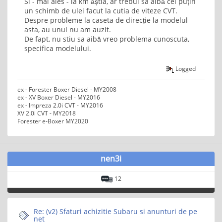
Si - mai ales - la km ăștia, ar trebui sa aibă cel puțin
un schimb de ulei facut la cutia de viteze CVT.
Despre probleme la caseta de direcție la modelul
asta, au unul nu am auzit.
De fapt, nu stiu sa aibă vreo problema cunoscuta,
specifica modelului.
Logged
ex - Forester Boxer Diesel - MY2008
ex - XV Boxer Diesel - MY2016
ex - Impreza 2.0i CVT - MY2016
XV 2.0i CVT - MY2018
Forester e-Boxer MY2020
nen3i
12
Re: (v2) Sfaturi achizitie Subaru si anunturi de pe
net