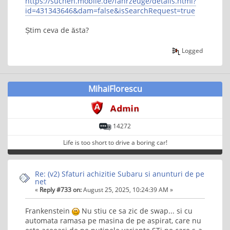
https://suchen.mobile.de/fahrzeuge/details.html?
id=431343646&dam=false&isSearchRequest=true
Știm ceva de ăsta?
Logged
MihaiFlorescu
14272
Life is too short to drive a boring car!
Re: (v2) Sfaturi achizitie Subaru si anunturi de pe
net
«
Reply #733 on:
August 25, 2025, 10:24:39 AM »
Frankenstein
Nu stiu ce sa zic de swap... si cu
automata ramasa pe masina de pe aspirat, care nu