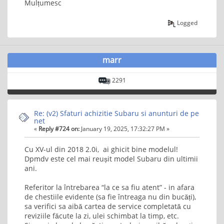
Mulțumesc
Logged
marr
2291
Re: (v2) Sfaturi achizitie Subaru si anunturi de pe
net
«
Reply #724 on:
January 19, 2025, 17:32:27 PM »
Cu XV-ul din 2018 2.0i, ai ghicit bine modelul!
Dpmdv este cel mai reușit model Subaru din ultimii
ani.
Referitor la întrebarea “la ce sa fiu atent” - in afara
de chestiile evidente (sa fie întreaga nu din bucăți),
sa verifici sa aibă cartea de service completată cu
reviziile făcute la zi, ulei schimbat la timp, etc.