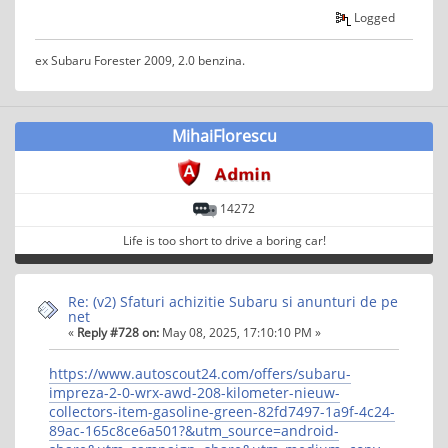
Logged
ex Subaru Forester 2009, 2.0 benzina.
MihaiFlorescu
14272
Life is too short to drive a boring car!
Re: (v2) Sfaturi achizitie Subaru si anunturi de pe
net
«
Reply #728 on:
May 08, 2025, 17:10:10 PM »
https://www.autoscout24.com/offers/subaru-
impreza-2-0-wrx-awd-208-kilometer-nieuw-
collectors-item-gasoline-green-82fd7497-1a9f-4c24-
89ac-165c8ce6a501?&utm_source=android-