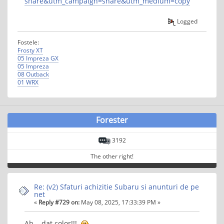
share&utm_campaign=share&utm_medium=copy
Logged
Fostele:
Frosty XT
05 Impreza GX
05 Impreza
08 Outback
01 WRX
Forester
3192
The other right!
Re: (v2) Sfaturi achizitie Subaru si anunturi de pe
net
«
Reply #729 on:
May 08, 2025, 17:33:39 PM »
Ah... dat color!!!