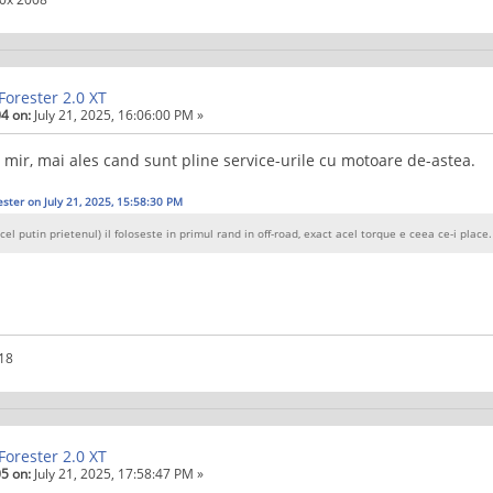
Forester 2.0 XT
4 on:
July 21, 2025, 16:06:00 PM »
 mir, mai ales cand sunt pline service-urile cu motoare de-astea.
ster on July 21, 2025, 15:58:30 PM
(cel putin prietenul) il foloseste in primul rand in off-road, exact acel torque e ceea ce-i place.
018
Forester 2.0 XT
5 on:
July 21, 2025, 17:58:47 PM »