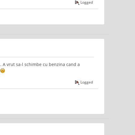
Logged
c. A vrut sa-l schimbe cu benzina cand a
.
Logged