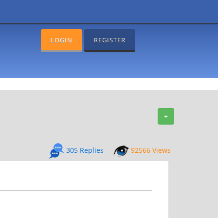
LOGIN
REGISTER
+
305 Replies
92566 Views