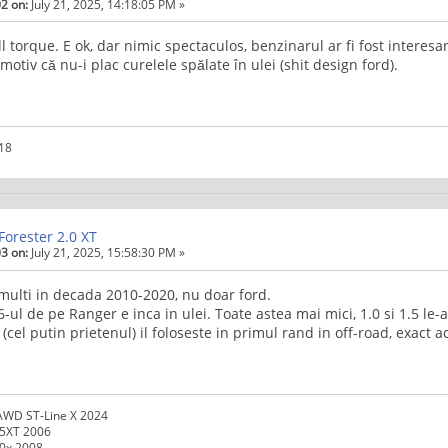
2 on:
July 21, 2025, 14:18:05 PM »
l torque. E ok, dar nimic spectaculos, benzinarul ar fi fost interesa
otiv că nu-i plac curelele spălate în ulei (shit design ford).
018
Forester 2.0 XT
3 on:
July 21, 2025, 15:58:30 PM »
multi in decada 2010-2020, nu doar ford.
-ul de pe Ranger e inca in ulei. Toate astea mai mici, 1.0 si 1.5 le-a
 (cel putin prietenul) il foloseste in primul rand in off-road, exact a
AWD ST-Line X 2024
.5XT 2006
.0x 2008