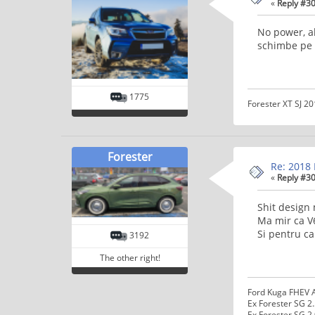
«
Reply #30
No power, al
schimbe pe m
1775
Forester XT SJ 2
Forester
Re: 2018 
«
Reply #30
Shit design 
Ma mir ca V6
Si pentru ca
3192
The other right!
Ford Kuga FHEV 
Ex Forester SG 2
Ex Forester SG 2