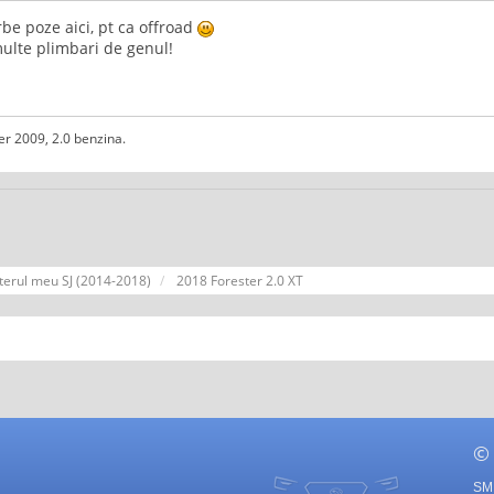
be poze aici, pt ca offroad
ulte plimbari de genul!
er 2009, 2.0 benzina.
terul meu SJ (2014-2018)
2018 Forester 2.0 XT
©
SMF