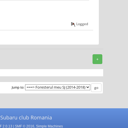
Logged
+
Jump to:
 Subaru club Romania
 2.0.13
|
SMF © 2016
,
Simple Machines