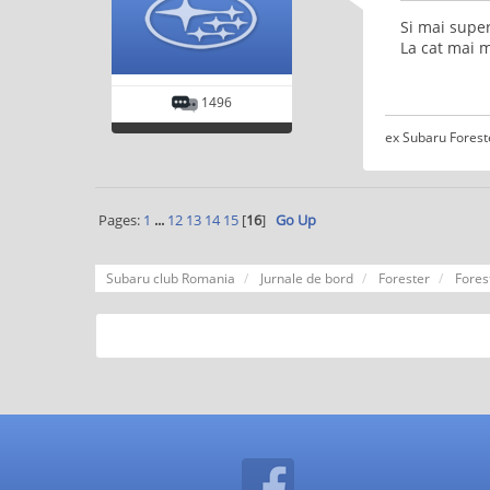
Si mai super
La cat mai m
1496
ex Subaru Forest
Pages:
1
...
12
13
14
15
[
16
]
Go Up
Subaru club Romania
Jurnale de bord
Forester
Fores