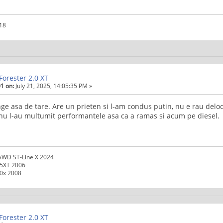
018
Forester 2.0 XT
1 on:
July 21, 2025, 14:05:35 PM »
ge asa de tare. Are un prieten si l-am condus putin, nu e rau delo
 nu l-au multumit performantele asa ca a ramas si acum pe diesel
AWD ST-Line X 2024
.5XT 2006
.0x 2008
Forester 2.0 XT