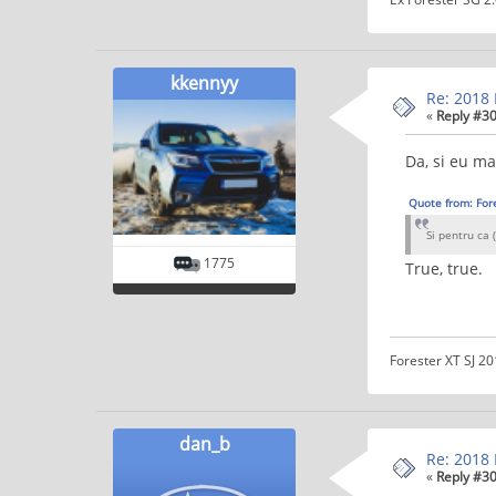
kkennyy
Re: 2018 
«
Reply #30
Da, si eu ma
Quote from: Fore
Si pentru ca 
1775
True, true.
Forester XT SJ 2
dan_b
Re: 2018 
«
Reply #30