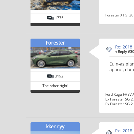
Forester XT SJ 2
1775
Forester
Re: 2018 
«
Reply #30
Eu n-as plan
aparut, dar
3192
The other right!
Ford Kuga FHEV 
Ex Forester SG 2
Ex Forester SG 2
kkennyy
Re: 2018 