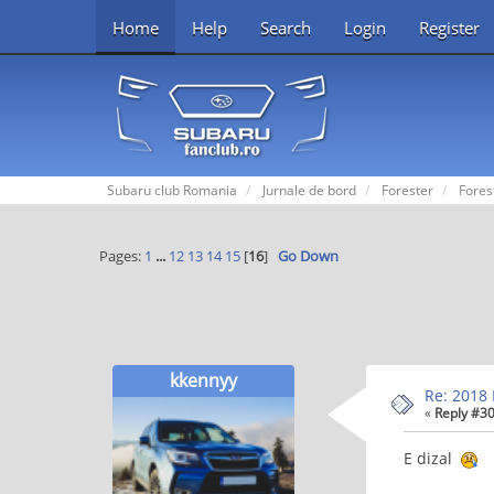
Home
Help
Search
Login
Register
Subaru club Romania
Jurnale de bord
Forester
Fores
Pages:
1
...
12
13
14
15
[
16
]
Go Down
kkennyy
Re: 2018 
«
Reply #30
E dizal