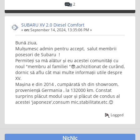
2
SUBARU XV 2.0 Diesel Comfort
«
on:
September 14, 2024, 13:35:06 PM »
Bună ziua,
Mulțumesc admin pentru accept, salut membrii
posesori de Subaru !
Permiteți sa mă alătur și eu acestei comunități cu
noul "membru al familiei "😎,achizitionat de curând,
dornic să aflu cât mai multe informații utile despre
XV.
Mașina e din 2014 , cumpărată sh din showroom,
proveniență Germania , la 132000 km. Constat
surprins plăcut modul ușor și plăcut de condus al
acestei 'japoneze',consum mic,stabilitate,etc.😊
Logged
NicNic