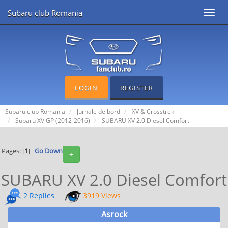
Subaru club Romania
Toggl
navig
LOGIN
REGISTER
Subaru club Romania
Jurnale de bord
XV & Crosstrek
Subaru XV GP (2012-2016)
SUBARU XV 2.0 Diesel Comfort
Pages: [
1
]
Go Down
+
SUBARU XV 2.0 Diesel Comfort
2 Replies
3919 Views
Asrock