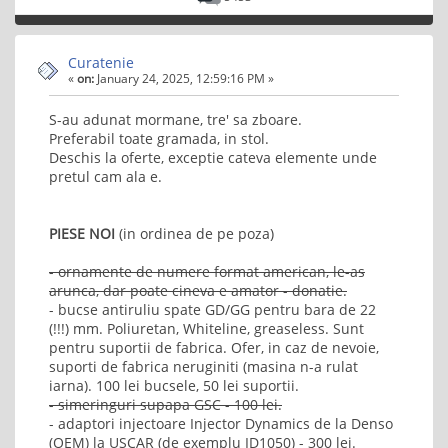
Curatenie
«
on:
January 24, 2025, 12:59:16 PM »
S-au adunat mormane, tre' sa zboare.
Preferabil toate gramada, in stol.
Deschis la oferte, exceptie cateva elemente unde
pretul cam ala e.
PIESE NOI
(in ordinea de pe poza)
- ornamente de numere format american, le-as
arunca, dar poate cineva e amator - donatie.
- bucse antiruliu spate GD/GG pentru bara de 22
(!!!) mm. Poliuretan, Whiteline, greaseless. Sunt
pentru suportii de fabrica. Ofer, in caz de nevoie,
suporti de fabrica neruginiti (masina n-a rulat
iarna). 100 lei bucsele, 50 lei suportii.
- simeringuri supapa GSC - 100 lei.
- adaptori injectoare Injector Dynamics de la Denso
(OEM) la USCAR (de exemplu ID1050) - 300 lei.