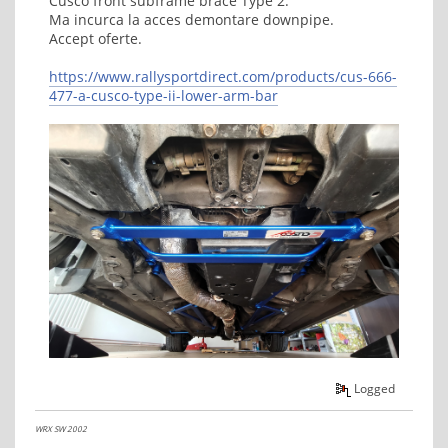
Cusco front subframe brace Type 2.
Ma incurca la acces demontare downpipe.
Accept oferte.
https://www.rallysportdirect.com/products/cus-666-
477-a-cusco-type-ii-lower-arm-bar
Logged
WRX SW 2002