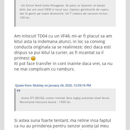
- kit furtun feed turbo Kinugawa. Se pare ca lipseste un banjo
bolt, dar am unul OEM in locul sau. Lipsesc garniturile de cupru,
dar le gasiti pe toate drumurile. Un T subaru de vacuum inclus -
100 lei.
Am inlocuit TD04 cu un VF48, mi-ar fi placut sa am
kitul asta la indemana atunci, in loc sa conving
conducta originala sa se realinieze; deci daca esti
dispus sa pui kitul la curier, as fi incantat sa il
primesc
Iti pot face transfer in cont inainte daca vrei, sa nu
ne mai complicam cu ramburs.
Quote from: Muttley on January 24, 2025, 12:59:16 PM
- brate STI GD/GG, caster normal, fara reglaj automat nivel faruri.
Recomand inlocuire bucse - 1500 lei.
Si astea suna foarte tentant, ma retine insa faptul
ca nu au prinderea pentru senzor asieta (al meu