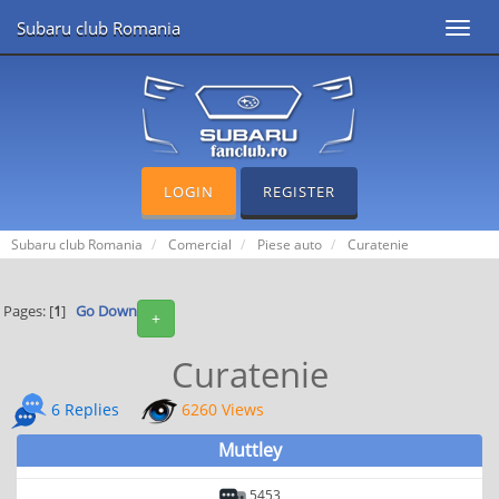
Subaru club Romania
Toggl
navig
LOGIN
REGISTER
Subaru club Romania
Comercial
Piese auto
Curatenie
Pages: [
1
]
Go Down
+
Curatenie
6 Replies
6260 Views
Muttley
5453