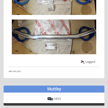
Logged
WRX SW 2002
Muttley
5453