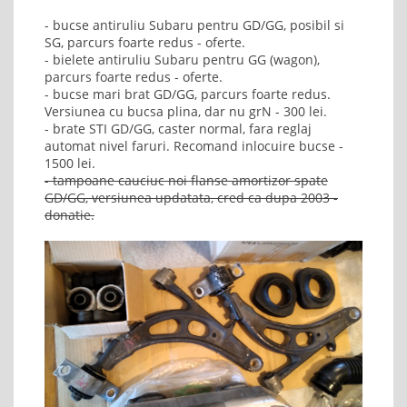
- bucse antiruliu Subaru pentru GD/GG, posibil si
SG, parcurs foarte redus - oferte.
- bielete antiruliu Subaru pentru GG (wagon),
parcurs foarte redus - oferte.
- bucse mari brat GD/GG, parcurs foarte redus.
Versiunea cu bucsa plina, dar nu grN - 300 lei.
- brate STI GD/GG, caster normal, fara reglaj
automat nivel faruri. Recomand inlocuire bucse -
1500 lei.
- tampoane cauciuc noi flanse amortizor spate
GD/GG, versiunea updatata, cred ca dupa 2003 -
donatie.