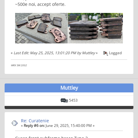
~500e noi, accept oferte.
«
Last Edit: May 25, 2025, 13:01:20 PM by Muttley
»
Logged
WRX SW 2002
Muttley
5453
Re: Curatenie
«
Reply #6 on:
June 29, 2025, 15:40:00 PM »