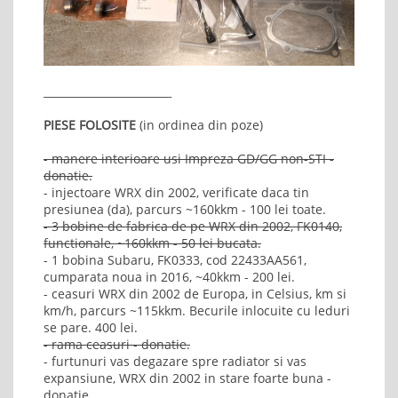
________________________
PIESE FOLOSITE
(in ordinea din poze)
- manere interioare usi Impreza GD/GG non-STI -
donatie.
- injectoare WRX din 2002, verificate daca tin
presiunea (da), parcurs ~160kkm - 100 lei toate.
- 3 bobine de fabrica de pe WRX din 2002, FK0140,
functionale, ~160kkm - 50 lei bucata.
- 1 bobina Subaru, FK0333, cod 22433AA561,
cumparata noua in 2016, ~40kkm - 200 lei.
- ceasuri WRX din 2002 de Europa, in Celsius, km si
km/h, parcurs ~115kkm. Becurile inlocuite cu leduri
se pare. 400 lei.
- rama ceasuri - donatie.
- furtunuri vas degazare spre radiator si vas
expansiune, WRX din 2002 in stare foarte buna -
donatie.