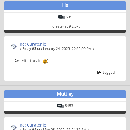
Ilie
691
Forester sg9 2.5xt
Re: Curatenie
«
Reply #3 on:
January 24, 2025, 20:25:00 PM »
Am citit tarziu
)
Logged
Muttley
5453
Re: Curatenie
«
Reply #4 on:
May 08, 2025, 22:54:32 PM »