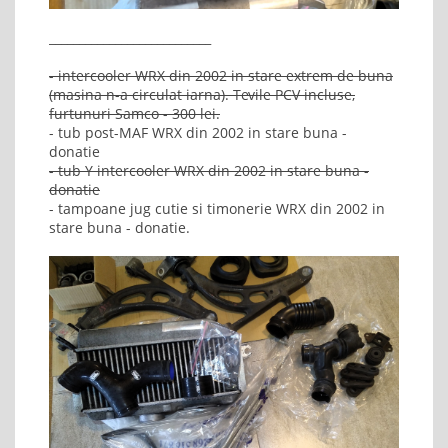
___________________________
- intercooler WRX din 2002 in stare extrem de buna
(masina n-a circulat iarna). Tevile PCV incluse,
furtunuri Samco - 300 lei.
- tub post-MAF WRX din 2002 in stare buna -
donatie
- tub Y intercooler WRX din 2002 in stare buna -
donatie
- tampoane jug cutie si timonerie WRX din 2002 in
stare buna - donatie.