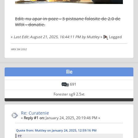
Edit: nu apar in poze - 3 pistoane folosite de 2.0 de
WRX - donatie.
«
Last Edit: August 21, 2025, 16:44:11 PM by Muttley
»
Logged
WRX SW 2002
Ilie
691
Forester sg9 2.5xt
Re: Curatenie
«
Reply #1 on:
January 24, 2025, 20:19:46 PM »
Quote from: Muttley on January 24, 2025, 12:59:16 PM