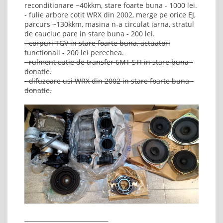
reconditionare ~40kkm, stare foarte buna - 1000 lei.
- fulie arbore cotit WRX din 2002, merge pe orice EJ,
parcurs ~130kkm, masina n-a circulat iarna, stratul
de cauciuc pare in stare buna - 200 lei.
- corpuri TGV in stare foarte buna, actuatori
functionali - 200 lei perechea.
- rulment cutie de transfer 6MT STI in stare buna -
donatie.
- difuzoare usi WRX din 2002 in stare foarte buna -
donatie.
____________________________