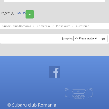
Pages: [
1
]
Go Up
+
Subaru club Romania
Comercial
Piese auto
Curatenie
Jump to:
© Subaru club Romania