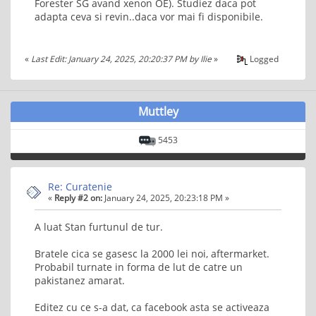
Forester SG avand xenon OE). Studiez daca pot
adapta ceva si revin..daca vor mai fi disponibile.
«
Last Edit: January 24, 2025, 20:20:37 PM by Ilie
»
Logged
Muttley
5453
Re: Curatenie
«
Reply #2 on:
January 24, 2025, 20:23:18 PM »
A luat Stan furtunul de tur.
Bratele cica se gasesc la 2000 lei noi, aftermarket.
Probabil turnate in forma de lut de catre un
pakistanez amarat.
Editez cu ce s-a dat, ca facebook asta se activeaza