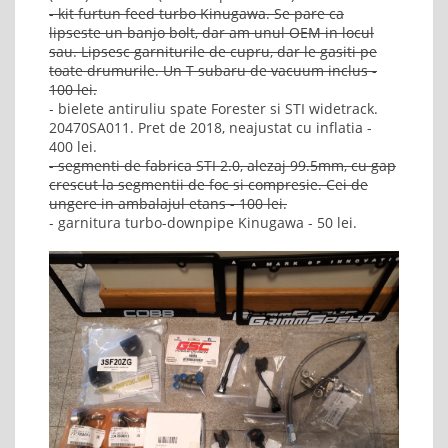
- kit furtun feed turbo Kinugawa. Se pare ca
lipseste un banjo bolt, dar am unul OEM in locul
sau. Lipsesc garniturile de cupru, dar le gasiti pe
toate drumurile. Un T subaru de vacuum inclus -
100 lei.
- bielete antiruliu spate Forester si STI widetrack.
20470SA011. Pret de 2018, neajustat cu inflatia -
400 lei.
- segmenti de fabrica STI 2.0, alezaj 99.5mm, cu gap
crescut la segmentii de foc si compresie. Cei de
ungere in ambalajul etans - 100 lei.
- garnitura turbo-downpipe Kinugawa - 50 lei.