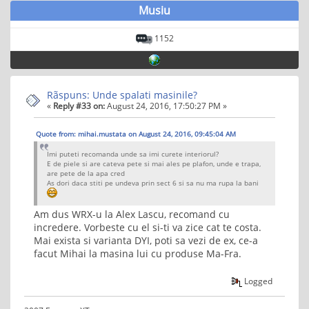
Musiu
1152
Rãspuns: Unde spalati masinile?
«
Reply #33 on:
August 24, 2016, 17:50:27 PM »
Quote from: mihai.mustata on August 24, 2016, 09:45:04 AM
Imi puteti recomanda unde sa imi curete interiorul?
E de piele si are cateva pete si mai ales pe plafon, unde e trapa,
are pete de la apa cred
As dori daca stiti pe undeva prin sect 6 si sa nu ma rupa la bani
Am dus WRX-u la Alex Lascu, recomand cu
incredere. Vorbeste cu el si-ti va zice cat te costa.
Mai exista si varianta DYI, poti sa vezi de ex, ce-a
facut Mihai la masina lui cu produse Ma-Fra.
Logged