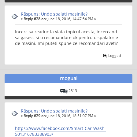
Rãspuns: Unde spalati masinile?
«
Reply #28 on:
June 18, 2016, 14:47:54 PM »
Incerc sa readuc la viata topicul acesta, incercand
sa gasesc si o recomandare ok pentru o spalatorie
de masini. Imi puteti spune ce recomandari aveti?
Logged
moguai
2813
Rãspuns: Unde spalati masinile?
«
Reply #29 on:
June 18, 2016, 18:51:07 PM »
https://www.facebook.com/Smart-Car-Wash-
501316783386903/