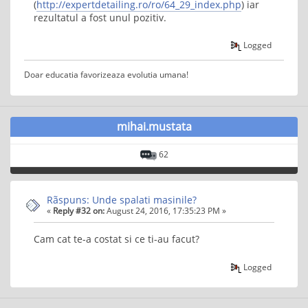
(
http://expertdetailing.ro/ro/64_29_index.php
) iar
rezultatul a fost unul pozitiv.
Logged
Doar educatia favorizeaza evolutia umana!
mihai.mustata
62
Rãspuns: Unde spalati masinile?
«
Reply #32 on:
August 24, 2016, 17:35:23 PM »
Cam cat te-a costat si ce ti-au facut?
Logged