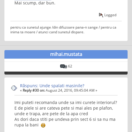
Mai scump, dar bun.
Logged
pentru ca sunetul ajunge /din difuzoare pana-n sange / pentru ca
inima ta moare / atunci cand sunetul dispare.
mihai.mustata
62
Rãspuns: Unde spalati masinile?
«
Reply #30 on:
August 24, 2016, 09:45:04 AM »
Imi puteti recomanda unde sa imi curete interiorul?
E de piele si are cateva pete si mai ales pe plafon,
unde e trapa, are pete de la apa cred
As dori daca stiti pe undeva prin sect 6 si sa nu ma
rupa la bani