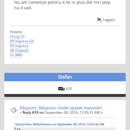
Nu am comentat pentru 4 lei in plus dar nici Jeep
nu il vad.
Logged
Fostele:
Frosty XT
05 Impreza GX
05 Impreza
08 Outback
01 WRX
Stefan
620
Rãspuns: Rãspuns: Unde spalati masinile?
«
Reply #39 on:
September 09, 2016, 11:03:31 AM »
Quote from: MihaiFlorescu on September 09, 2016, 10:52:42 AM