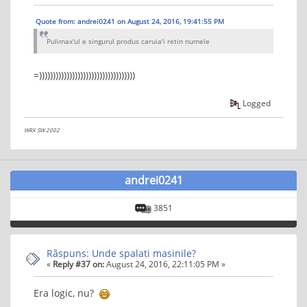
Quote from: andrei0241 on August 24, 2016, 19:41:55 PM
Pulimax'ul e singurul produs caruia'i retin numele
=)))))))))))))))))))))))))))))))))))
Logged
WRX SW 2002
andrei0241
3851
Rãspuns: Unde spalati masinile?
«
Reply #37 on:
August 24, 2016, 22:11:05 PM »
Era logic, nu?