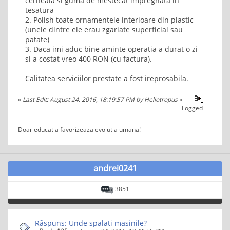
cerneala si guma de mestecat impregnata in
tesatura
2. Polish toate ornamentele interioare din plastic
(unele dintre ele erau zgariate superficial sau
patate)
3. Daca imi aduc bine aminte operatia a durat o zi
si a costat vreo 400 RON (cu factura).
Calitatea serviciilor prestate a fost ireprosabila.
«
Last Edit: August 24, 2016, 18:19:57 PM by Heliotropus
»
Logged
Doar educatia favorizeaza evolutia umana!
andrei0241
3851
Rãspuns: Unde spalati masinile?