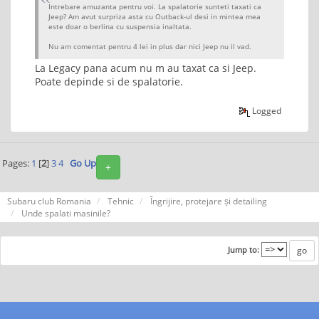
Intrebare amuzanta pentru voi. La spalatorie sunteti taxati ca
Jeep? Am avut surpriza asta cu Outback-ul desi in mintea mea
este doar o berlina cu suspensia inaltata.
Nu am comentat pentru 4 lei in plus dar nici Jeep nu il vad.
La Legacy pana acum nu m au taxat ca si Jeep.
Poate depinde si de spalatorie.
Logged
Pages:
1
[
2
]
3
4
Go Up
+
Subaru club Romania
Tehnic
Îngrijire, protejare și detailing
Unde spalati masinile?
Jump to: