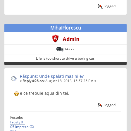
Logged
MihaiFlorescu
14272
Life is too short to drive a boring car!
Rãspuns: Unde spalati masinile?
«
Reply #26 on:
August 18, 2013, 15:57:25 PM »
e ce trebuie aqua din tei.
Logged
Fostele:
Frosty XT
05 Impreza GX