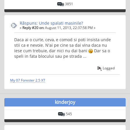
3851
Rãspuns: Unde spalati masinile?
«
Reply #20 on:
August 11, 2013, 22:37:58 PM »
Daca ai o curte, ceva, e comod si poti insista unde
stii ca e nevoie. N'ai pe cine sa dai vina daca nu
iese cum trebuie, dar nici nu dai bani
Dar sa o
speli in fata blocului sau pe strada ...
Logged
My 07 Forester 2.5 XT
kinderjoy
545