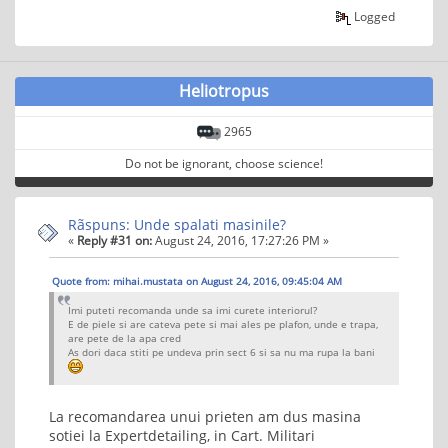
Logged
Heliotropus
2965
Do not be ignorant, choose science!
Rãspuns: Unde spalati masinile?
«
Reply #31 on:
August 24, 2016, 17:27:26 PM »
Quote from: mihai.mustata on August 24, 2016, 09:45:04 AM
Imi puteti recomanda unde sa imi curete interiorul?
E de piele si are cateva pete si mai ales pe plafon, unde e trapa,
are pete de la apa cred
As dori daca stiti pe undeva prin sect 6 si sa nu ma rupa la bani
La recomandarea unui prieten am dus masina
sotiei la Expertdetailing, in Cart. Militari