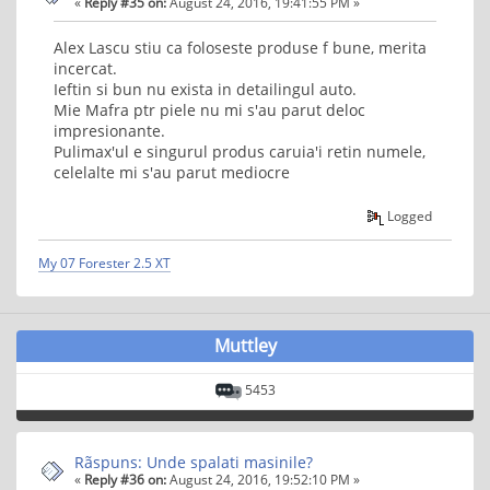
«
Reply #35 on:
August 24, 2016, 19:41:55 PM »
Alex Lascu stiu ca foloseste produse f bune, merita
incercat.
Ieftin si bun nu exista in detailingul auto.
Mie Mafra ptr piele nu mi s'au parut deloc
impresionante.
Pulimax'ul e singurul produs caruia'i retin numele,
celelalte mi s'au parut mediocre
Logged
My 07 Forester 2.5 XT
Muttley
5453
Rãspuns: Unde spalati masinile?
«
Reply #36 on:
August 24, 2016, 19:52:10 PM »