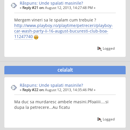
Rãspuns: Unde spalati masinile?
«
Reply #21 on:
August 12, 2013, 14:27:48 PM »
Mergem vineri sa le spalam cum trebuie ?
http://www.playboy.ro/playtime/petreceri/playboy-
car-wash-party-ii-16-august-bucuresti-club-boa-
11247740
Logged
celalalt
Rãspuns: Unde spalati masinile?
«
Reply #22 on:
August 12, 2013, 14:35:46 PM »
Ma duc sa murdaresc ambele masini.Pfoaiiii....si
dupa la petrecere...Au ficatu
Logged