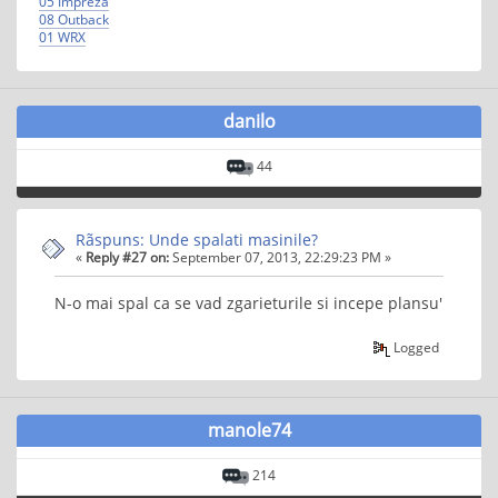
05 Impreza
08 Outback
01 WRX
danilo
44
Rãspuns: Unde spalati masinile?
«
Reply #27 on:
September 07, 2013, 22:29:23 PM »
N-o mai spal ca se vad zgarieturile si incepe plansu'
Logged
manole74
214