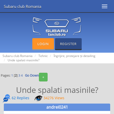
Subaru club Romania
Toggl
navig
LOGIN
REGISTER
Subaru club Romania
Tehnic
Îngrijire, protejare și detailing
Unde spalati masinile?
Pages:
1
[
2
]
3
4
Go Down
+
Unde spalati masinile?
62 Replies
34276 Views
andrei0241