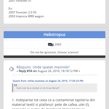
2007 Forester XT
Ex:
2007 Forester 2.0 XS
2003 Impreza WRX wagon
Heliotropus
2965
Do not be ignorant, choose science!
Rãspuns: Unde spalati masinile?
«
Reply #34 on:
August 24, 2016, 18:18:12 PM »
Quote from: mihai.mustata on August 24, 2016, 17:35:23 PM
Cam cat te-a costat si ce ti-au facut?
1. Indepartat tot ceea ce a contaminat tapiteria din
material textil si plafonul: pete de cafea, ulei (!),