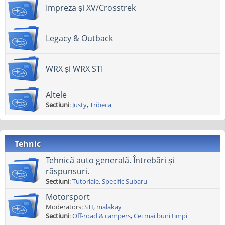
Impreza și XV/Crosstrek
Legacy & Outback
WRX și WRX STI
Altele
Sectiuni
:
Justy
,
Tribeca
Tehnic
Tehnicã auto generalã. Întrebãri și
rãspunsuri.
Sectiuni
:
Tutoriale
,
Specific Subaru
Motorsport
Moderators:
STI
,
malakay
Sectiuni
:
Off-road & campers
,
Cei mai buni timpi