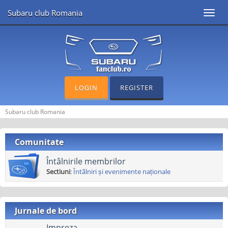
Subaru club Romania
Toggl
navig
LOGIN
REGISTER
Subaru club Romania
Comunitate
Întâlnirile membrilor
Sectiuni
:
Întãlniri și evenimente naționale
Jurnale de bord
Impreza