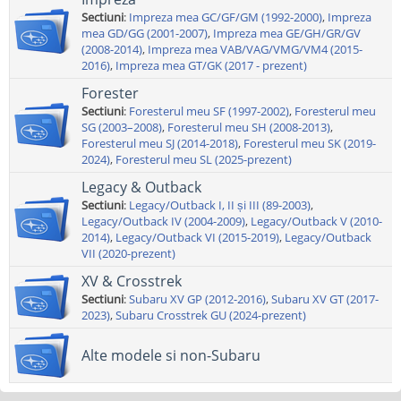
Sectiuni
:
Impreza mea GC/GF/GM (1992-2000)
,
Impreza
mea GD/GG (2001-2007)
,
Impreza mea GE/GH/GR/GV
(2008-2014)
,
Impreza mea VAB/VAG/VMG/VM4 (2015-
2016)
,
Impreza mea GT/GK (2017 - prezent)
Forester
Sectiuni
:
Foresterul meu SF (1997-2002)
,
Foresterul meu
SG (2003–2008)
,
Foresterul meu SH (2008-2013)
,
Foresterul meu SJ (2014-2018)
,
Foresterul meu SK (2019-
2024)
,
Foresterul meu SL (2025-prezent)
Legacy & Outback
Sectiuni
:
Legacy/Outback I, II și III (89-2003)
,
Legacy/Outback IV (2004-2009)
,
Legacy/Outback V (2010-
2014)
,
Legacy/Outback VI (2015-2019)
,
Legacy/Outback
VII (2020-prezent)
XV & Crosstrek
Sectiuni
:
Subaru XV GP (2012-2016)
,
Subaru XV GT (2017-
2023)
,
Subaru Crosstrek GU (2024-prezent)
Alte modele si non-Subaru