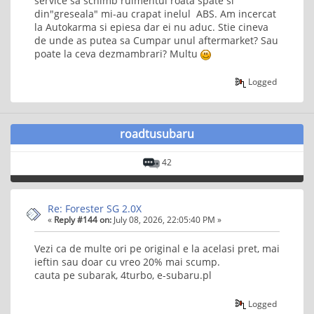
service sa schimb rulmentul roata spate si
din"greseala" mi-au crapat inelul ABS. Am incercat
la Autokarma si epiesa dar ei nu aduc. Stie cineva
de unde as putea sa Cumpar unul aftermarket? Sau
poate la ceva dezmambrari? Multu
Logged
roadtusubaru
42
Re: Forester SG 2.0X
«
Reply #144 on:
July 08, 2026, 22:05:40 PM »
Vezi ca de multe ori pe original e la acelasi pret, mai
ieftin sau doar cu vreo 20% mai scump.
cauta pe subarak, 4turbo, e-subaru.pl
Logged