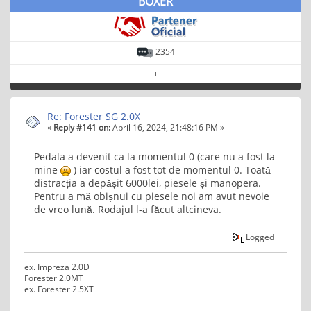
BOXER
2354
+
Re: Forester SG 2.0X
«
Reply #141 on:
April 16, 2024, 21:48:16 PM »
Pedala a devenit ca la momentul 0 (care nu a fost la
mine
) iar costul a fost tot de momentul 0. Toată
distracția a depășit 6000lei, piesele și manopera.
Pentru a mă obișnui cu piesele noi am avut nevoie
de vreo lună. Rodajul l-a făcut altcineva.
Logged
ex. Impreza 2.0D
Forester 2.0MT
ex. Forester 2.5XT