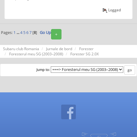
Logged
Pages:
1
...
4
5
6
7
[
8
]
Go Up
+
Subaru club Romania
Jurnale de bord
Forester
Foresterul meu SG (2003–2008)
Forester SG 2.0X
Jump to: