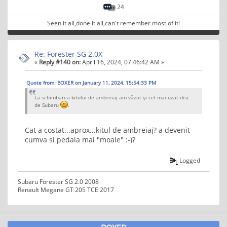
24
Seen it all,done it all,can't remember most of it!
Re: Forester SG 2.0X
«
Reply #140 on:
April 16, 2024, 07:46:42 AM »
Quote from: BOXER on January 11, 2024, 15:54:33 PM
La schimbarea kitului de ambreiaj am văzut şi cel mai uzat disc
de Subaru
.
Cat a costat...aprox...kitul de ambreiaj? a devenit
cumva si pedala mai "moale" :-)?
Logged
Subaru Forester SG 2.0 2008
Renault Megane GT 205 TCE 2017