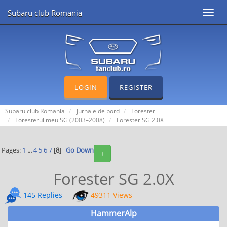
Subaru club Romania
Toggl
navig
LOGIN
REGISTER
Subaru club Romania
Jurnale de bord
Forester
Foresterul meu SG (2003–2008)
Forester SG 2.0X
Pages:
1
...
4
5
6
7
[
8
]
Go Down
+
Forester SG 2.0X
145 Replies
49311 Views
HammerAlp