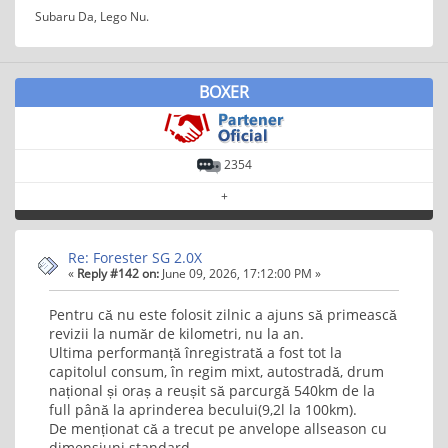
Subaru Da, Lego Nu.
BOXER
2354
+
Re: Forester SG 2.0X
«
Reply #142 on:
June 09, 2026, 17:12:00 PM »
Pentru că nu este folosit zilnic a ajuns să primească
revizii la număr de kilometri, nu la an.
Ultima performanță înregistrată a fost tot la
capitolul consum, în regim mixt, autostradă, drum
național și oraș a reușit să parcurgă 540km de la
full până la aprinderea becului(9,2l la 100km).
De menționat că a trecut pe anvelope allseason cu
dimensiuni standard.