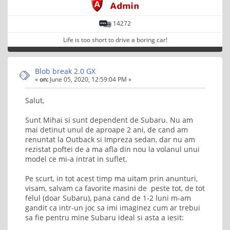
14272
Life is too short to drive a boring car!
Blob break 2.0 GX
«
on:
June 05, 2020, 12:59:04 PM »
Salut,
Sunt Mihai si sunt dependent de Subaru. Nu am
mai detinut unul de aproape 2 ani, de cand am
renuntat la Outback si Impreza sedan, dar nu am
rezistat poftei de a ma afla din nou la volanul unui
model ce mi-a intrat in suflet.
Pe scurt, in tot acest timp ma uitam prin anunturi,
visam, salvam ca favorite masini de peste tot, de tot
felul (doar Subaru), pana cand de 1-2 luni m-am
gandit ca intr-un joc sa imi imaginez cum ar trebui
sa fie pentru mine Subaru ideal si asta a iesit: