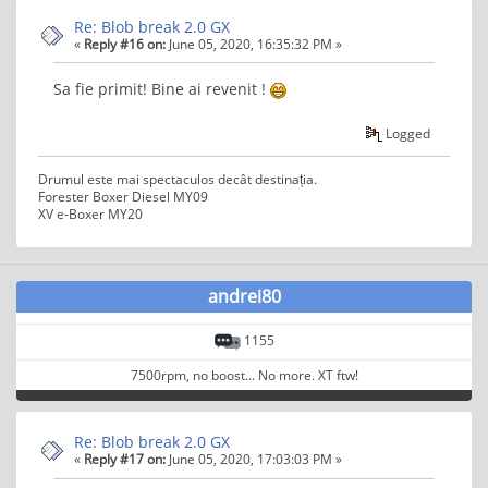
Re: Blob break 2.0 GX
«
Reply #16 on:
June 05, 2020, 16:35:32 PM »
Sa fie primit! Bine ai revenit !
Logged
Drumul este mai spectaculos decât destinația.
Forester Boxer Diesel MY09
XV e-Boxer MY20
andrei80
1155
7500rpm, no boost... No more. XT ftw!
Re: Blob break 2.0 GX
«
Reply #17 on:
June 05, 2020, 17:03:03 PM »