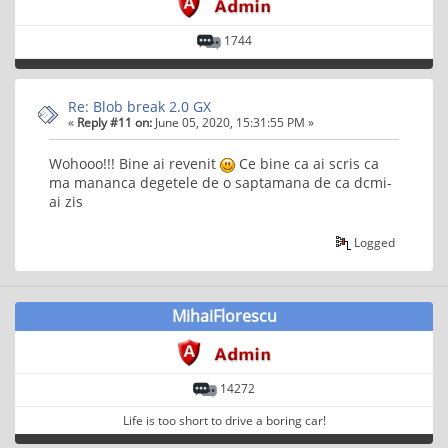
1744
Re: Blob break 2.0 GX
«
Reply #11 on:
June 05, 2020, 15:31:55 PM »
Wohooo!!! Bine ai revenit
Ce bine ca ai scris ca
ma mananca degetele de o saptamana de ca dcmi-
ai zis
Logged
MihaiFlorescu
14272
Life is too short to drive a boring car!