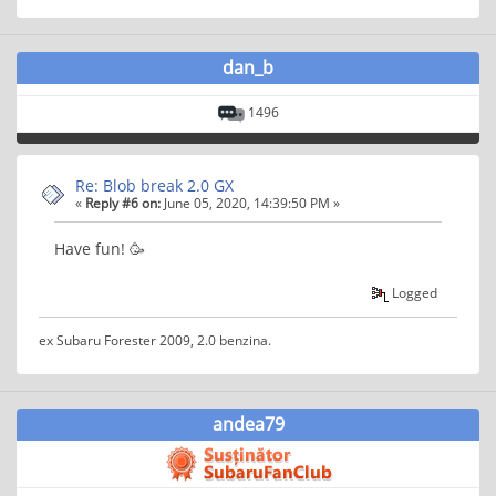
dan_b
1496
Re: Blob break 2.0 GX
«
Reply #6 on:
June 05, 2020, 14:39:50 PM »
Have fun! 🥳
Logged
ex Subaru Forester 2009, 2.0 benzina.
andea79