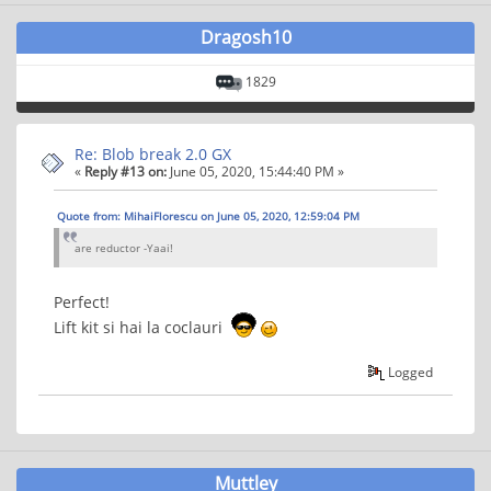
Dragosh10
1829
Re: Blob break 2.0 GX
«
Reply #13 on:
June 05, 2020, 15:44:40 PM »
Quote from: MihaiFlorescu on June 05, 2020, 12:59:04 PM
are reductor -Yaai!
Perfect!
Lift kit si hai la coclauri
Logged
Muttley