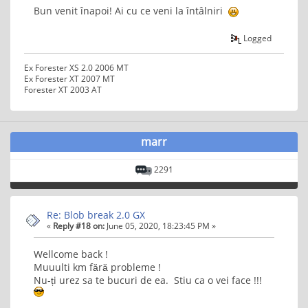
Bun venit înapoi! Ai cu ce veni la întâlniri
Logged
Ex Forester XS 2.0 2006 MT
Ex Forester XT 2007 MT
Forester XT 2003 AT
marr
2291
Re: Blob break 2.0 GX
«
Reply #18 on:
June 05, 2020, 18:23:45 PM »
Wellcome back !
Muuulti km fără probleme !
Nu-ți urez sa te bucuri de ea. Stiu ca o vei face !!!