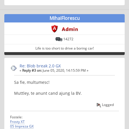
MihaiFlorescu
14272
Life is too short to drive a boring car!
Re: Blob break 2.0 GX
«
Reply #3 on:
June 05, 2020, 14:15:59 PM »
Sa fie, multumesc!
Muttley, te anunt cand ajung la BV.
Logged
Fostele:
Frosty XT
05 Impreza GX