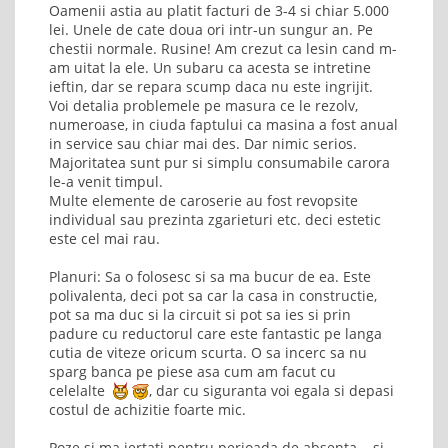
Oamenii astia au platit facturi de 3-4 si chiar 5.000
lei. Unele de cate doua ori intr-un sungur an. Pe
chestii normale. Rusine! Am crezut ca lesin cand m-
am uitat la ele. Un subaru ca acesta se intretine
ieftin, dar se repara scump daca nu este ingrijit.
Voi detalia problemele pe masura ce le rezolv,
numeroase, in ciuda faptului ca masina a fost anual
in service sau chiar mai des. Dar nimic serios.
Majoritatea sunt pur si simplu consumabile carora
le-a venit timpul.
Multe elemente de caroserie au fost revopsite
individual sau prezinta zgarieturi etc. deci estetic
este cel mai rau.
Planuri: Sa o folosesc si sa ma bucur de ea. Este
polivalenta, deci pot sa car la casa in constructie,
pot sa ma duc si la circuit si pot sa ies si prin
padure cu reductorul care este fantastic pe langa
cutia de viteze oricum scurta. O sa incerc sa nu
sparg banca pe piese asa cum am facut cu
celelalte
, dar cu siguranta voi egala si depasi
costul de achizitie foarte mic.
Poze si ma iertati pentru perioada de absenta... si