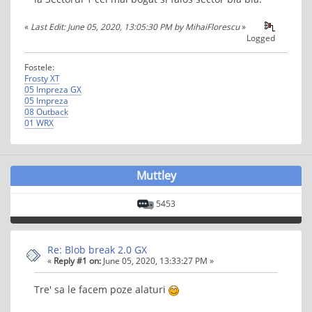
«
Last Edit: June 05, 2020, 13:05:30 PM by MihaiFlorescu
»
Logged
Fostele:
Frosty XT
05 Impreza GX
05 Impreza
08 Outback
01 WRX
Muttley
5453
Re: Blob break 2.0 GX
«
Reply #1 on:
June 05, 2020, 13:33:27 PM »
Tre' sa le facem poze alaturi