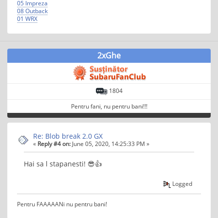
05 Impreza
08 Outback
01 WRX
2xGhe
1804
Pentru fani, nu pentru bani!!!
Re: Blob break 2.0 GX
«
Reply #4 on:
June 05, 2020, 14:25:33 PM »
Hai sa l stapanesti! 😎👍
Logged
Pentru FAAAAANi nu pentru bani!