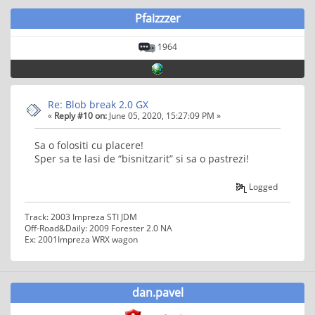
Pfaizzzer
1964
Re: Blob break 2.0 GX
«
Reply #10 on:
June 05, 2020, 15:27:09 PM »
Sa o folositi cu placere!
Sper sa te lasi de “bisnitzarit” si sa o pastrezi!
Logged
Track: 2003 Impreza STI JDM
Off-Road&Daily: 2009 Forester 2.0 NA
Ex: 2001Impreza WRX wagon
dan.pavel