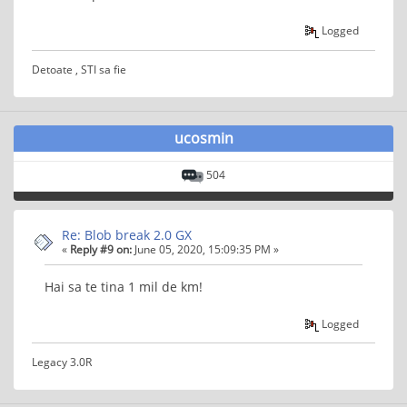
Logged
Detoate , STI sa fie
ucosmin
504
Re: Blob break 2.0 GX
«
Reply #9 on:
June 05, 2020, 15:09:35 PM »
Hai sa te tina 1 mil de km!
Logged
Legacy 3.0R