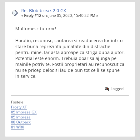
Re: Blob break 2.0 GX
«
Reply #12 on:
June 05, 2020, 15:40:22 PM »
Multumesc tuturor!
Horatiu, recunosc, cautarea si readucerea lor intr-o
stare buna reprezinta jumatate din distractie
pentru mine. Iar asta aproape ca striga dupa ajutor.
Potential este enorm. Trebuia doar sa ajunga pe
mainile potrivite. Fostii proprietari au recunoscut ca
nu se pricep deloc si iau de bun tot ce li se spune
in service.
Logged
Fostele:
Frosty XT
05 Impreza GX
05 Impreza
08 Outback
01 WRX