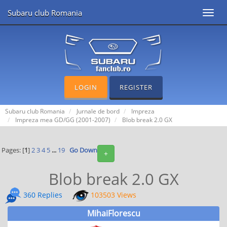
Subaru club Romania
Toggl
navig
LOGIN
REGISTER
Subaru club Romania
Jurnale de bord
Impreza
Impreza mea GD/GG (2001-2007)
Blob break 2.0 GX
Pages: [
1
]
2
3
4
5
...
19
Go Down
+
Blob break 2.0 GX
360 Replies
103503 Views
MihaiFlorescu