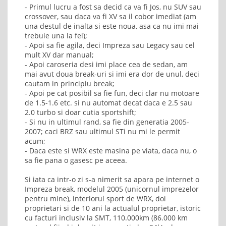
- Primul lucru a fost sa decid ca va fi Jos, nu SUV sau
crossover, sau daca va fi XV sa il cobor imediat (am
una destul de inalta si este noua, asa ca nu imi mai
trebuie una la fel);
- Apoi sa fie agila, deci Impreza sau Legacy sau cel
mult XV dar manual;
- Apoi caroseria desi imi place cea de sedan, am
mai avut doua break-uri si imi era dor de unul, deci
cautam in principiu break;
- Apoi pe cat posibil sa fie fun, deci clar nu motoare
de 1.5-1.6 etc. si nu automat decat daca e 2.5 sau
2.0 turbo si doar cutia sportshift;
- Si nu in ultimul rand, sa fie din generatia 2005-
2007; caci BRZ sau ultimul STi nu mi le permit
acum;
- Daca este si WRX este masina pe viata, daca nu, o
sa fie pana o gasesc pe aceea.
Si iata ca intr-o zi s-a nimerit sa apara pe internet o
Impreza break, modelul 2005 (unicornul imprezelor
pentru mine), interiorul sport de WRX, doi
proprietari si de 10 ani la actualul proprietar, istoric
cu facturi inclusiv la SMT, 110.000km (86.000 km