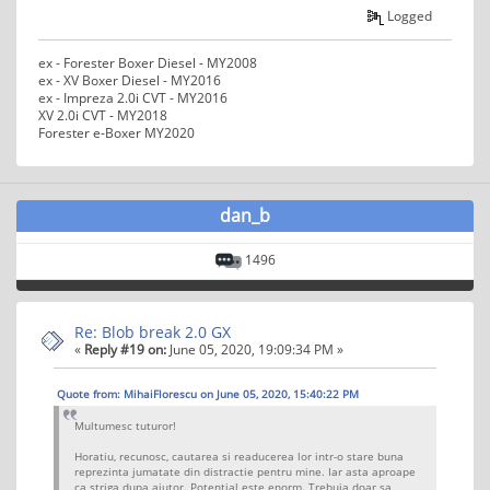
Logged
ex - Forester Boxer Diesel - MY2008
ex - XV Boxer Diesel - MY2016
ex - Impreza 2.0i CVT - MY2016
XV 2.0i CVT - MY2018
Forester e-Boxer MY2020
dan_b
1496
Re: Blob break 2.0 GX
«
Reply #19 on:
June 05, 2020, 19:09:34 PM »
Quote from: MihaiFlorescu on June 05, 2020, 15:40:22 PM
Multumesc tuturor!
Horatiu, recunosc, cautarea si readucerea lor intr-o stare buna
reprezinta jumatate din distractie pentru mine. Iar asta aproape
ca striga dupa ajutor. Potential este enorm. Trebuia doar sa