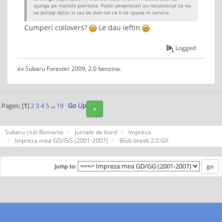
ajunga pe mainile potrivite. Fostii proprietari au recunoscut ca nu
se pricep deloc si iau de bun tot ce li se spune in service.
Cumperi coilovers?
Le dau ieftin
Logged
ex Subaru Forester 2009, 2.0 benzina.
Pages: [
1
]
2
3
4
5
...
19
Go Up
+
Subaru club Romania
Jurnale de bord
Impreza
Impreza mea GD/GG (2001-2007)
Blob break 2.0 GX
Jump to: