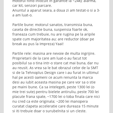
motorul fiind inlocuit in garantie la ~24k); alarma,
car kit, senzori parcare.
Anuntul a aparut seara, a doua zi am testat-o si a 3-
a am luat-o.
Partile bune: motorul sanatos, transmisia buna,
caseta de directie buna, suspensia foarte ok,
franeaza cum trebuie, nu are rugina pe la aripile
spate cum majoritatea au; are reductor (doar pe
break au pus la Impreza) Yaai!
Partile rele: masina are nevoie de multa ingrijire.
Proprietarii de la care am luat-o au facut tot
posibilul sa o tina intr-o stare cat mai buna, dar nu
au reusit. As vrea sa le bat obrazul celor de la SMT
si de la Tehnoplus Design care i-au furat in ultimul
hal pe acesti oameni ce acum renunta la marca
desi au iubit aceasta masina pe care vor sa o stie
pe maini bune. Ca sa intelegeti, peste 1300 lei (o
mie trei sute) pentru bielete antiruliu, peste 700 lei
placute frana spate, ~1700 lei o toba finala care nici
nu cred ca este originala; ~200 lei manopera
curatat clapeta acceleratie care dureaza 15 minute
si iti trebuie doar o surubelnita si un cleste.