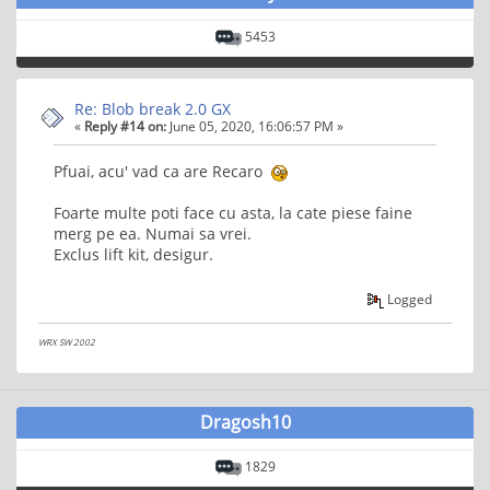
5453
Re: Blob break 2.0 GX
«
Reply #14 on:
June 05, 2020, 16:06:57 PM »
Pfuai, acu' vad ca are Recaro
Foarte multe poti face cu asta, la cate piese faine
merg pe ea. Numai sa vrei.
Exclus lift kit, desigur.
Logged
WRX SW 2002
Dragosh10
1829