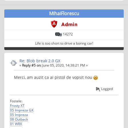
MihaiFlorescu
14272
Life is too short to drive a boring car!
Re: Blob break 2.0 GX
«
Reply #5 on:
June 05, 2020, 14:38:21 PM »
Merci, am auzit ca ai pistol de vopsit nou
Logged
Fostele:
Frosty XT
05 Impreza GX
05 Impreza
08 Outback
01 WRX