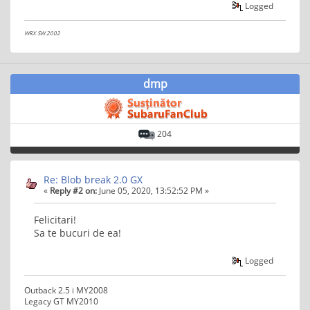
Logged
WRX SW 2002
dmp
204
Re: Blob break 2.0 GX
«
Reply #2 on:
June 05, 2020, 13:52:52 PM »
Felicitari!
Sa te bucuri de ea!
Logged
Outback 2.5 i MY2008
Legacy GT MY2010