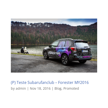
(P) Teste Subarufanclub – Forester MY2016
by
admin
|
Nov 18, 2016
|
Blog
,
Promoted