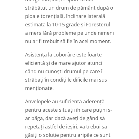
străbătut un drum de pământ după o
ploaie torențială, înclinare laterală
estimată la 10-15 grade și Foresterul
a mers fără probleme pe unde nimeni
nu ar fi trebuit să fie în acel moment.
Asistența la coborâre este foarte
eficientă și de mare ajutor atunci
când nu cunoști drumul pe care îl
străbați în condițiile dificile mai sus
menționate.
Anvelopele au suficientă aderență
pentru aceste situații în care puțini s-
ar băga, dar dacă aveți de gând să
repetați astfel de ieșiri, va trebui să
găsiți o soluție pentru aripile ce sunt