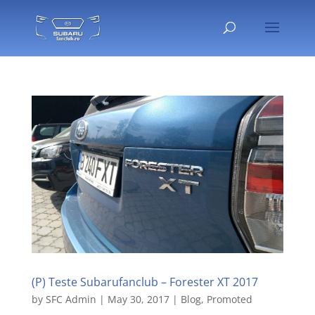
(P) Teste Subarufanclub – Forester XT 2017
by
SFC Admin
|
May 30, 2017
|
Blog
,
Promoted