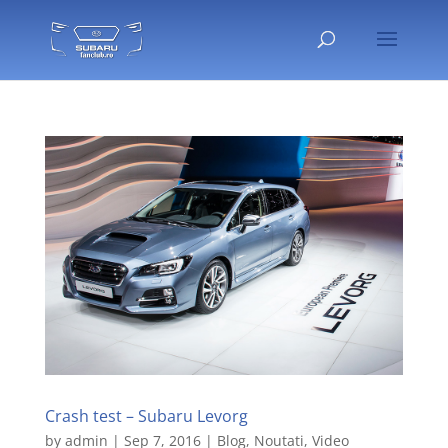
Crash test – Subaru Levorg
by
admin
|
Sep 7, 2016
|
Blog
,
Noutati
,
Video