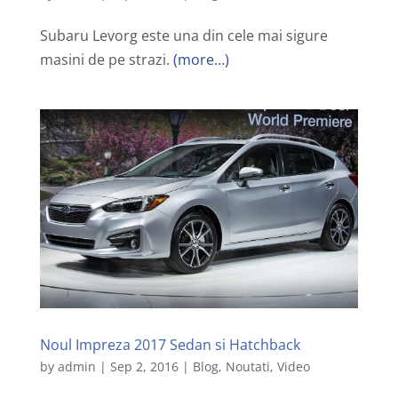
Subaru Levorg este una din cele mai sigure
masini de pe strazi.
(more…)
Noul Impreza 2017 Sedan si Hatchback
by
admin
|
Sep 2, 2016
|
Blog
,
Noutati
,
Video